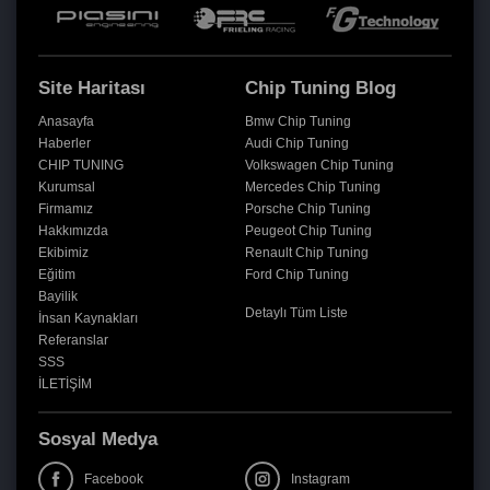
Site Haritası
Chip Tuning Blog
Anasayfa
Bmw Chip Tuning
Haberler
Audi Chip Tuning
CHIP TUNING
Volkswagen Chip Tuning
Kurumsal
Mercedes Chip Tuning
Firmamız
Porsche Chip Tuning
Hakkımızda
Peugeot Chip Tuning
Ekibimiz
Renault Chip Tuning
Eğitim
Ford Chip Tuning
Bayilik
Detaylı Tüm Liste
İnsan Kaynakları
Referanslar
SSS
İLETİŞİM
Sosyal Medya
Facebook
Instagram