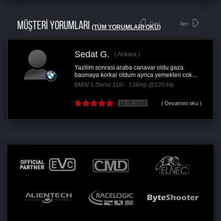
MÜŞTERİ YORUMLARI
Geri
İleri
(TÜM YORUMLARI OKU)
Sedat G.
Ankara
Yazilim sonrasi araba canavar oldu gaza
basmaya korkar oldum ayrica yemekleri cok...
BMW 1-Serisi 116i - 136Hp @220 Hp
18.05.2018
( Devamını oku )