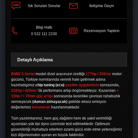
Sık Sorulan Sorular
İletişime Geçin
PAYLAŞ
Bilgi Hattı
Rezervasyon Yaptırın
0 532 111 2230
Detaylı Açıklama
BMW 3-Serisi
model dizel aracınızın ürettiği
177hp / 350nm
motor
gücünü, Türkiye normlarında verimli hale getirmek adına
hazırladıgımız
chip tuning
(ecu)
yazılım uygulaması
sonrasında,
210hp / 420nm
’lik performans artışı öngörmekteyiz. Kazanılan
+
33hp / + 70nm güç artışı
sonrasında kesinlike çevreye rahatsızlık
vermeyecek
(duman atmayacak)
şekilde eksoz emisyon
değerleriniz
korunarak
hazırlanmaktadır.
Tüm yazılımlarımız, hem güç dağıtımı hem de yakıt verimliliği
açısından yük tipi dyno üzerinde test edilmektedir. Optimum
güvenilirliği muhafaza ederken azami gücü elde etme yeteneğimiz
bizi diğerlerinden ayıran en büyük faktördür.