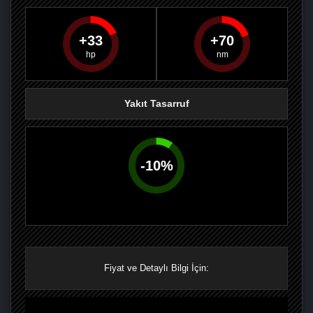
33
70
PAYLAŞ
PAYLAŞ
PLUS'TA
PAYLAŞ
Yakıt Tasarruf
-
10
%
Fiyat ve Detaylı Bilgi İçin: