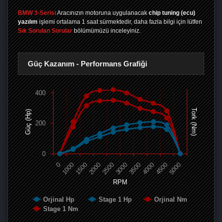
BMW 3-Serisi
Aracınızın motoruna uygulanacak
chip tuning (ecu)
yazılım
işlemi ortalama 1 saat sürmektedir, daha fazla bilgi için lütfen
Sık Sorulan Sorular
bölümümüzü inceleyiniz.
Güç Kazanım - Performans Grafiği
400
Tork (Nm)
Güç (Hp)
200
0
0
1000
1500
2000
2500
3000
3500
4000
4500
5000
RPM
Orjinal Hp
Stage 1 Hp
Orjinal Nm
Stage 1 Nm