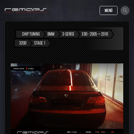
MENÜ
CHIP TUNING
BMW
3-SERISI
E90 - 2005 -> 2010
320D
STAGE 1