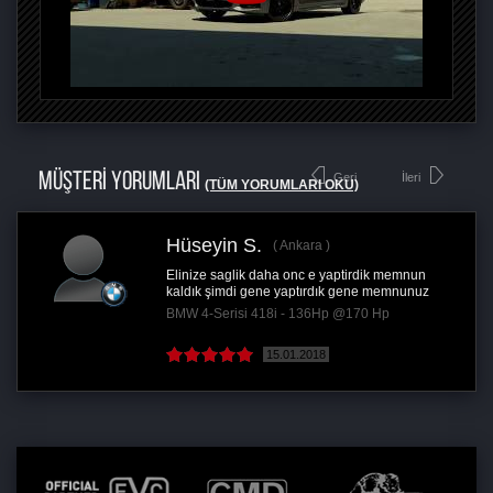
MÜŞTERİ YORUMLARI
Geri
İleri
(TÜM YORUMLARI OKU)
Hüseyin S.
Ankara
Elinize saglik daha onc e yaptirdik memnun
kaldık şimdi gene yaptırdık gene memnunuz
BMW 4-Serisi 418i - 136Hp @170 Hp
15.01.2018