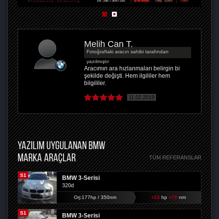
Melih Can T.
Fotoğraftaki aracın sahibi tarafından
yazılmıştır
Aracımın ara hızlanmaları belirgin bi
şekilde değişti. Hem ilgililer hem
bilgililer.
11.02.2019
YAZILIM UYGULANAN BMW
MARKA ARAÇLAR
TÜM REFERANSLAR
S1
BMW 3-Serisi
320d
Orj:177hp / 350nm
+33
hp
+70
nm
S1
BMW 3-Serisi