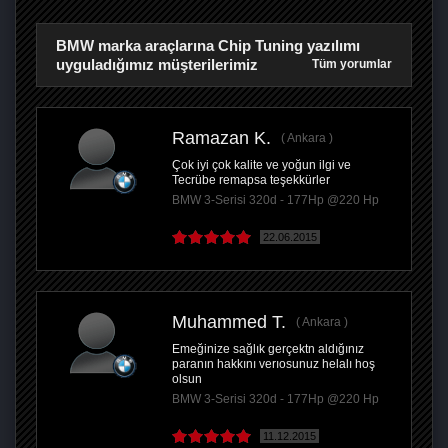
BMW marka araçlarına Chip Tuning yazılımı
uyguladığımız müşterilerimiz
Tüm yorumlar
Ramazan K.
Ankara
Çok iyi çok kalite ve yoğun ilgi ve
Tecrübe remapsa teşekkürler
BMW 3-Serisi 320d - 177Hp @220 Hp
22.06.2015
Muhammed T.
Ankara
Emeğinize sağlık gerçektn aldığınız
paranın hakkını verıosunuz helalı hoş
olsun
BMW 3-Serisi 320d - 177Hp @220 Hp
11.12.2015