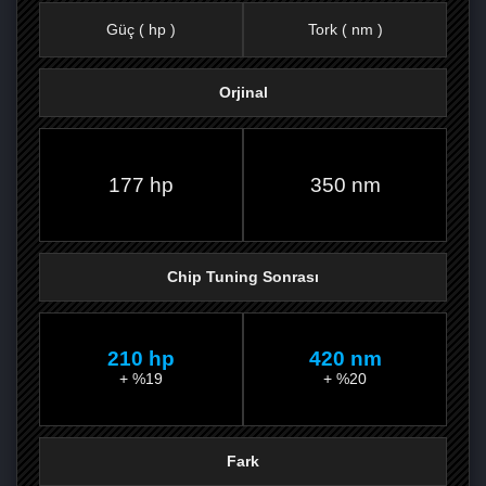
Güç ( hp )
Tork ( nm )
Orjinal
FACEBOOK'TA
TWITTER'DA
GOOGLE
WHATSAPP’TA
177 hp
350 nm
Chip Tuning Sonrası
210 hp
420 nm
+ %19
+ %20
Fark