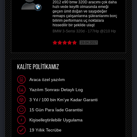
2012 e90 bmw 320D aracımı çok daha
hızlı vede keyifli olmasında emeği
geçen ümit doğan ve saygıdeğer
remaps çalışanlarına şükranlarımı borç
bilirim performans uç noktalara
hissedilir bir şekilde ulaşt
BMW 3-Serisi 320d - 177Hp @210 Hp
19.04.2017
KALİTE POLİTİKAMIZ
Araca özel yazılım
Yazılım Sonrası Detaylı Log
3 Yıl / 100 bin Km'ye Kadar Garanti
15 Gün Para İade Garantisi
Kişiselleştirilebilir Uygulama
19 Yıllık Tecrübe