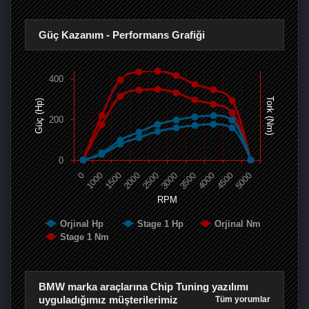
Güç Kazanım - Performans Grafiği
400
Tork (Nm)
Güç (Hp)
200
0
0
1000
1500
2000
2500
3000
3500
4000
4500
5000
RPM
Orjinal Hp
Stage 1 Hp
Orjinal Nm
Stage 1 Nm
BMW marka araçlarına Chip Tuning yazılımı
uyguladığımız müşterilerimiz
Tüm yorumlar