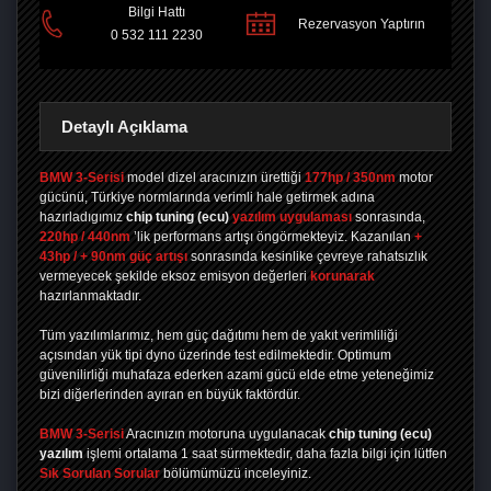
Bilgi Hattı
PAYLAŞ
Rezervasyon Yaptırın
0 532 111 2230
Detaylı Açıklama
BMW 3-Serisi
model dizel aracınızın ürettiği
177hp / 350nm
motor
gücünü, Türkiye normlarında verimli hale getirmek adına
hazırladıgımız
chip tuning
(ecu)
yazılım uygulaması
sonrasında,
220hp / 440nm
’lik performans artışı öngörmekteyiz. Kazanılan
+
43hp / + 90nm güç artışı
sonrasında kesinlike çevreye rahatsızlık
vermeyecek şekilde eksoz emisyon değerleri
korunarak
hazırlanmaktadır.
Tüm yazılımlarımız, hem güç dağıtımı hem de yakıt verimliliği
açısından yük tipi dyno üzerinde test edilmektedir. Optimum
güvenilirliği muhafaza ederken azami gücü elde etme yeteneğimiz
bizi diğerlerinden ayıran en büyük faktördür.
BMW 3-Serisi
Aracınızın motoruna uygulanacak
chip tuning (ecu)
yazılım
işlemi ortalama 1 saat sürmektedir, daha fazla bilgi için lütfen
Sık Sorulan Sorular
bölümümüzü inceleyiniz.