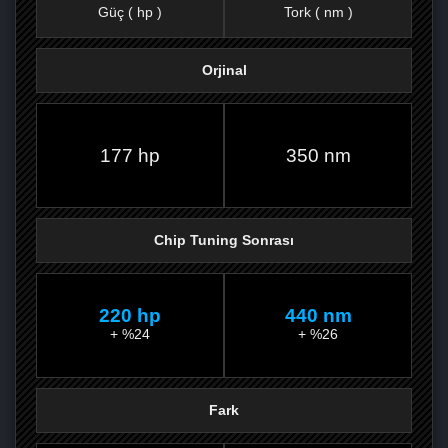
Güç ( hp )
Tork ( nm )
Orjinal
FACEBOOK'TA
TWITTER'DA
GOOGLE
WHATSAPP’TA
177 hp
350 nm
Chip Tuning Sonrası
220 hp
440 nm
+ %24
+ %26
Fark