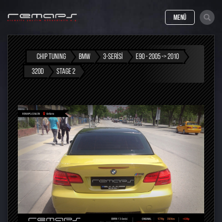
MENÜ
CHIP TUNING
BMW
3-SERISI
E90 - 2005 -> 2010
320D
STAGE 2