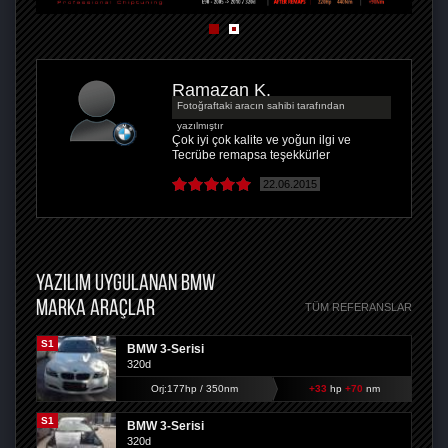
Ramazan K.
Fotoğraftaki aracın sahibi tarafından
yazılmıştır
Çok iyi çok kalite ve yoğun ilgi ve
Tecrübe remapsa teşekkürler
22.06.2015
YAZILIM UYGULANAN BMW
MARKA ARAÇLAR
TÜM REFERANSLAR
S1
BMW 3-Serisi
320d
Orj:177hp / 350nm
+33
hp
+70
nm
S1
BMW 3-Serisi
320d