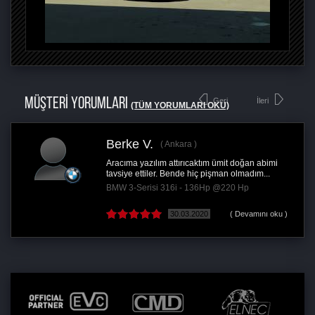
MÜŞTERİ YORUMLARI
Geri
İleri
(TÜM YORUMLARI OKU)
Berke V.
Ankara
Aracıma yazılım attırıcaktım ümit doğan abimi
tavsiye ettiler. Bende hiç pişman olmadım...
BMW 3-Serisi 316i - 136Hp @220 Hp
30.03.2020
( Devamını oku )