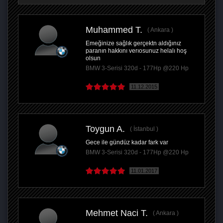
Muhammed T.
Ankara
Emeğinize sağlık gerçektn aldığınız
paranın hakkını verıosunuz helalı hoş
olsun
BMW 3-Serisi 320d - 177Hp @220 Hp
11.12.2015
Toygun A.
İstanbul
Gece ile gündüz kadar fark var
BMW 3-Serisi 320d - 177Hp @220 Hp
11.01.2017
Mehmet Naci T.
Ankara