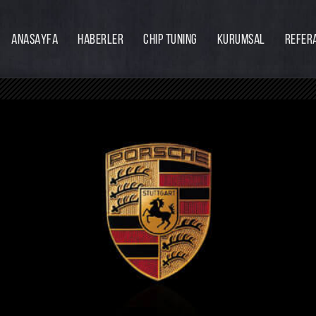
ANASAYFA
HABERLER
CHIP TUNING
KURUMSAL
REFER
Firmamız
Hakkımızda
Ekibimiz
Eğitim
Bayilik
İnsan Kaynakları