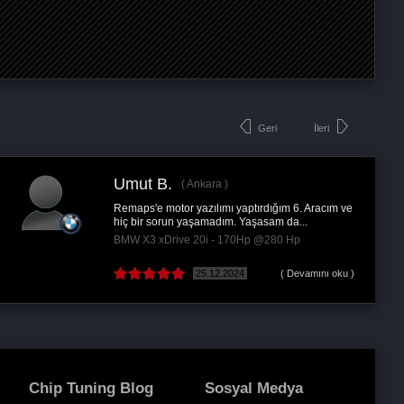
Geri
İleri
Umut B.
H
Ankara
Remaps'e motor yazılımı yaptırdığım 6. Aracım ve
10 
hiç bir sorun yaşamadım. Yaşasam da...
her
BMW X3 xDrive 20i - 170Hp @280 Hp
Ss
25.12.2024
( Devamını oku )
Chip Tuning Blog
Sosyal Medya