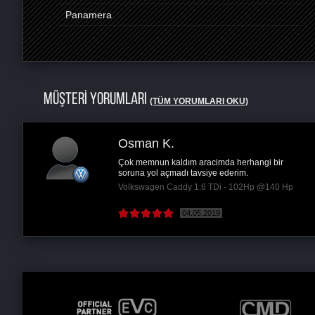
Panamera
MÜŞTERİ YORUMLARI
(TÜM YORUMLARI OKU)
Osman K.
Çok memnun kaldım aracimda herhangi bir
soruna yol açmadı tavsiye ederim.
Volkswagen Caddy 1.6 TDi - 102Hp @140 Hp
04.05.2019