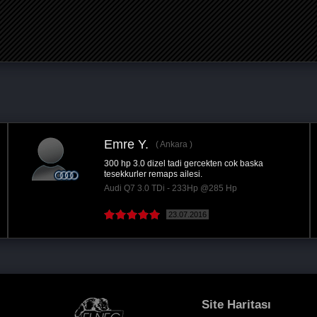
Emre Y.
Ankara
300 hp 3.0 dizel tadi gercekten cok baska
tesekkurler remaps ailesi.
Audi Q7 3.0 TDi - 233Hp @285 Hp
23.07.2016
Site Haritası