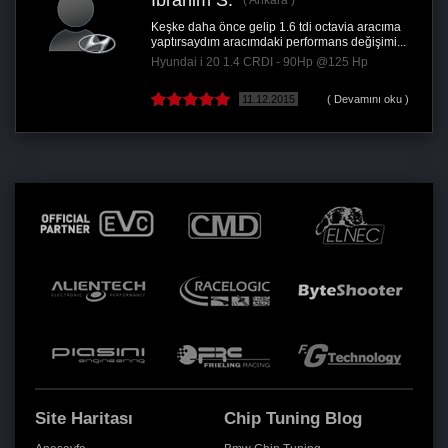
İbrahim S.
Ankara
Keşke daha önce gelip 1.6 tdi octavia aracıma
yaptırsaydım aracımdaki performans değişimi...
Hyundai i 20 1.4 CRDI - 90Hp @125 Hp
11.12.2015
( Devamını oku )
Site Haritası
Chip Tuning Blog