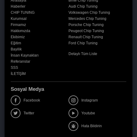
Anasayfa
Bmw Chip Tuning
Haberler
Audi Chip Tuning
CHIP TUNING
Volkswagen Chip Tuning
Kurumsal
Mercedes Chip Tuning
Firmamız
Porsche Chip Tuning
Hakkımızda
Peugeot Chip Tuning
Ekibimiz
Renault Chip Tuning
Eğitim
Ford Chip Tuning
Bayilik
Detaylı Tüm Liste
İnsan Kaynakları
Referanslar
SSS
İLETİŞİM
Sosyal Medya
Facebook
Instagram
Twitter
Youtube
Hata Bildirin