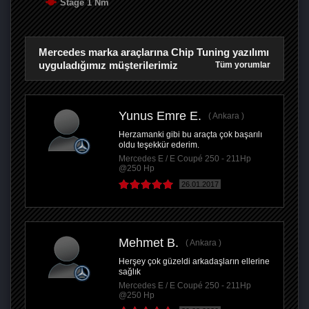
Stage 1 Nm
Mercedes marka araçlarına Chip Tuning yazılımı
uyguladığımız müşterilerimiz
Tüm yorumlar
Yunus Emre E.
Ankara
Herzamanki gibi bu araçta çok başarılı
oldu teşekkür ederim.
Mercedes E / E Coupé 250 - 211Hp
@250 Hp
26.01.2017
Mehmet B.
Ankara
Herşey çok güzeldi arkadaşların ellerine
sağlık
Mercedes E / E Coupé 250 - 211Hp
@250 Hp