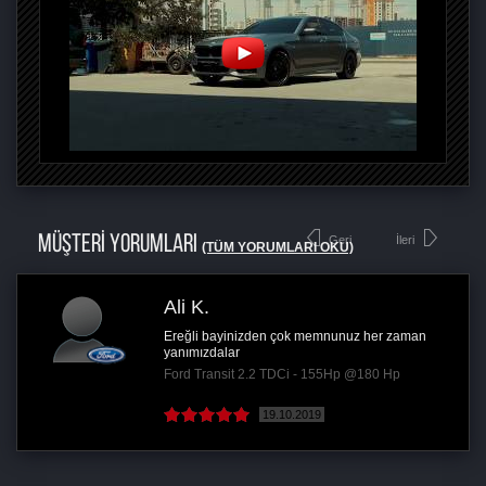
MÜŞTERİ YORUMLARI
Geri
İleri
(TÜM YORUMLARI OKU)
Ali K.
Ereğli bayinizden çok memnunuz her zaman
yanımızdalar
Ford Transit 2.2 TDCi - 155Hp @180 Hp
19.10.2019