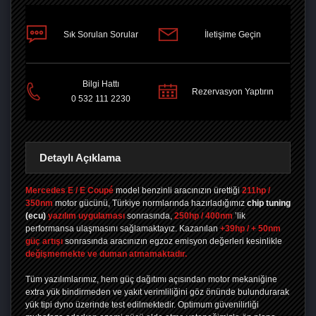
Sık Sorulan Sorular
İletişime Geçin
PAYLAŞ
Bilgi Hattı
Rezervasyon Yaptırın
0 532 111 2230
Detaylı Açıklama
Mercedes E / E Coupé
model benzinli aracınızın ürettiği
211hp /
350nm
motor gücünü, Türkiye normlarında hazırladığımız
chip tuning
(ecu)
yazılım uygulaması
sonrasında,
250hp / 400nm
’lik
performansa ulaşmasını sağlamaktayız. Kazanılan
+39hp / + 50nm
güç artışı
sonrasında aracınızın egzoz emisyon değerleri kesinlikle
değişmemekte ve duman atmamaktadır.
Tüm yazılımlarımız, hem güç dağıtımı açısından motor mekaniğine
extra yük bindirmeden ve yakıt verimliliğini göz önünde bulundurarak
yük tipi dyno üzerinde test edilmektedir. Optimum güvenilirliği