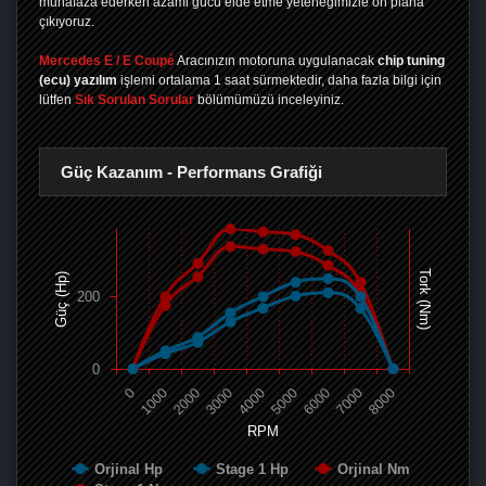
muhafaza ederken azami gücü elde etme yeteneğimizle ön plana
çıkıyoruz.
Mercedes E / E Coupé
Aracınızın motoruna uygulanacak
chip tuning
(ecu) yazılım
işlemi ortalama 1 saat sürmektedir, daha fazla bilgi için
lütfen
Sık Sorulan Sorular
bölümümüzü inceleyiniz.
Güç Kazanım - Performans Grafiği
Tork (Nm)
Güç (Hp)
200
0
0
1000
2000
3000
4000
5000
6000
7000
8000
RPM
Orjinal Hp
Stage 1 Hp
Orjinal Nm