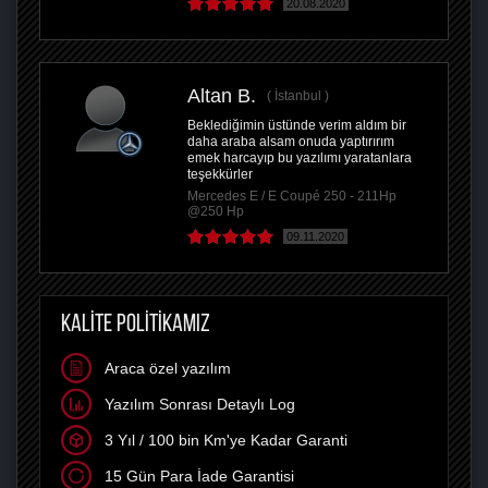
20.08.2020
Altan B.
İstanbul
Beklediğimin üstünde verim aldım bir
daha araba alsam onuda yaptırırım
emek harcayıp bu yazılımı yaratanlara
teşekkürler
Mercedes E / E Coupé 250 - 211Hp
@250 Hp
09.11.2020
KALİTE POLİTİKAMIZ
Araca özel yazılım
Yazılım Sonrası Detaylı Log
3 Yıl / 100 bin Km'ye Kadar Garanti
15 Gün Para İade Garantisi