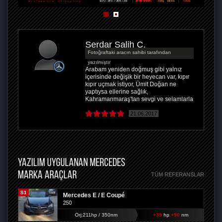
Serdar Salih Ç.
Fotoğraftaki aracın sahibi tarafından
yazılmıştır
Arabam yeniden doğmuş gibi yalnız
içerisinde değişik bir heyecan var, kıpır
kıpır uçmak istiyor, Ümit Doğan ne
yaptıysa ellerine sağlık,
Kahramanmaraş'tan sevgi ve selamlarla
21.06.2017
YAZILIM UYGULANAN MERCEDES
MARKA ARAÇLAR
TÜM REFERANSLAR
S1
Mercedes E / E Coupé
250
Orj:211hp / 350nm
+39
hp
+50
nm