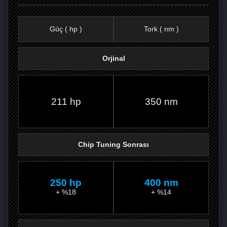
Güç ( hp )
Tork ( nm )
Orjinal
FACEBOOK'TA
TWITTER'DA
GOOGLE
WHATSAPP’TA
211 hp
350 nm
Chip Tuning Sonrası
250 hp
400 nm
+ %18
+ %14