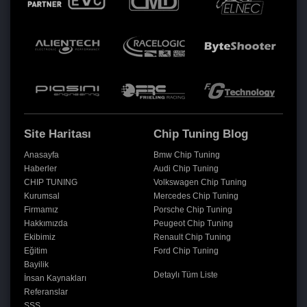
Site Haritası
Chip Tuning Blog
Anasayfa
Bmw Chip Tuning
Haberler
Audi Chip Tuning
CHIP TUNING
Volkswagen Chip Tuning
Kurumsal
Mercedes Chip Tuning
Firmamız
Porsche Chip Tuning
Hakkımızda
Peugeot Chip Tuning
Ekibimiz
Renault Chip Tuning
Eğitim
Ford Chip Tuning
Bayilik
Detaylı Tüm Liste
İnsan Kaynakları
Referanslar
SSS