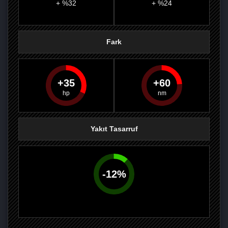
+ %32
+ %24
Fark
35
60
PAYLAŞ
PAYLAŞ
PLUS'TA
PAYLAŞ
Yakıt Tasarruf
-
12
%