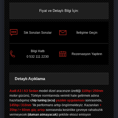
Fiyat ve Detaylı Bilgi İçin:
Sık Sorulan Sorular
İletişime Geçin
PAYLAŞ
Bilgi Hattı
Rezervasyon Yaptırın
0 532 111 2230
Detaylı Açıklama
Audi A3 / A3 Sedan
model dizel aracınızın ürettiği
110hp / 250nm
motor gücünü, Türkiye normlarında verimli hale getirmek adına
hazırladıgımız
chip tuning
(ecu)
yazılım uygulaması
sonrasında,
145hp / 310nm
’lik performans artışı öngörmekteyiz. Kazanılan
+
35hp / + 60nm güç artışı
sonrasında kesinlike çevreye rahatsızlık
vermeyecek
(duman atmayacak)
şekilde eksoz emisyon