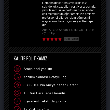
Remaps dır sorunsuz ve sıkıntısız
şekilde tek çözebilen yer . Her aracımda
yakıt tasarrufu ve performans açısından
çok memnunum eğer aracınızın emin ve
profesyonel ellerde işlem görmesini
istiyorsanız benim için tek yer Remaps
dır.
Audi A3 / A3 Sedan 1.6 TDI CR - 110Hp
@145 Hp
27.08.2018
KALİTE POLİTİKAMIZ
Araca özel yazılım
Yazılım Sonrası Detaylı Log
3 Yıl / 100 bin Km'ye Kadar Garanti
15 Gün Para İade Garantisi
Kişiselleştirilebilir Uygulama
19 Yıllık Tecrübe