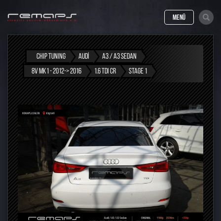
MENÜ
CHIP TUNING
AUDI
A3 / A3 SEDAN
8V MK1 - 2012-> 2016
1.6 TDI CR
STAGE 1