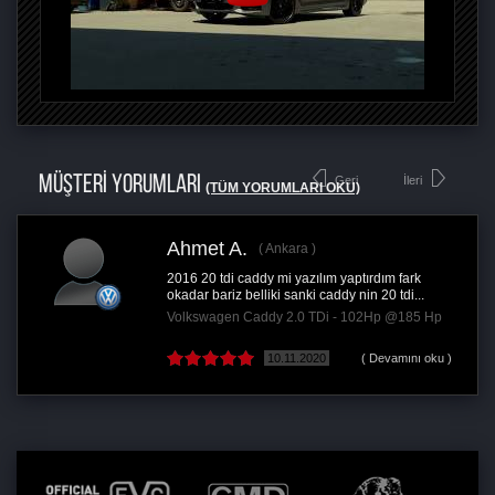
MÜŞTERİ YORUMLARI
Geri
İleri
(TÜM YORUMLARI OKU)
Ahmet A.
Ankara
2016 20 tdi caddy mi yazılım yaptırdım fark
okadar bariz belliki sanki caddy nin 20 tdi...
Volkswagen Caddy 2.0 TDi - 102Hp @185 Hp
10.11.2020
( Devamını oku )