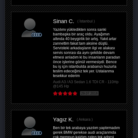
Sinan C.
İstanbul
Yazılımı yükledikten sonra sanki
bambaşka bir araç oldu. Ayağımın
altında 40 beygirlik bir artış. Yakıt artar
zannettim fakat tam aksine düştü.
Servisteki arkadaşların ilgi ve alakası
servis sonrası da aynı şekilde devam
etmesi anladım ki bu insanların paradan
önce işlerine gönül vermesiydi. Bence
bu iş için istanbulda arabanızı huzurla
teslim edeceğiniz tek yer. Ustalarıma
tesekkur ederim
Audi A3 / A3 Sedan 1.6 TDI CR - 110Hp
@145 Hp
29.07.2018
Yagız K.
Ankara
Ben bir tek arabaya yazılım yaptırmadım
gerek BMW gerekse audi araçlarımda
çok memnun kaldım zaten tek adresi