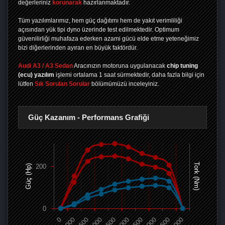
değerleriniz
korunarak
hazırlanmaktadır.
Tüm yazılımlarımız, hem güç dağıtımı hem de yakıt verimliliği
açısından yük tipi dyno üzerinde test edilmektedir. Optimum
güvenilirliği muhafaza ederken azami gücü elde etme yeteneğimiz
bizi diğerlerinden ayıran en büyük faktördür.
Audi A3 / A3 Sedan
Aracınızın motoruna uygulanacak
chip tuning
(ecu) yazılım
işlemi ortalama 1 saat sürmektedir, daha fazla bilgi için
lütfen
Sık Sorulan Sorular
bölümümüzü inceleyiniz.
Güç Kazanım - Performans Grafiği
Tork (Nm)
200
Güç (Hp)
0
0
1000
1500
2000
2500
3000
3500
4000
4500
5000