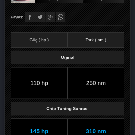
Paylaş:
Güç ( hp )
Tork ( nm )
Orjinal
FACEBOOK'TA
TWITTER'DA
GOOGLE
WHATSAPP’TA
110 hp
250 nm
Chip Tuning Sonrası
145 hp
310 nm