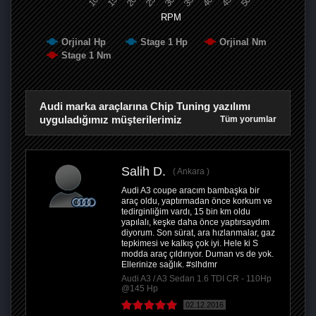
RPM
Orjinal Hp
Stage 1 Hp
Orjinal Nm
Stage 1 Nm
Audi marka araçlarına Chip Tuning yazılımı
uyguladığımız müşterilerimiz
Tüm yorumlar
Salih D.
Ankara
Audi A3 coupe aracım bambaşka bir
araç oldu, yaptırmadan önce korkum ve
tedirginliğim vardı, 15 bin km oldu
yapılalı, keşke daha önce yaptırsaydım
diyorum. Son sürat, ara hızlanmalar, gaz
tepkimesi ve kalkış çok iyi. Hele ki S
modda araç çıldırıyor. Duman vs de yok.
Ellerinize sağlık. #slhdmr
Audi A3 / A3 Sedan 1.6 TDI CR - 110Hp
@145 Hp
02.12.2016