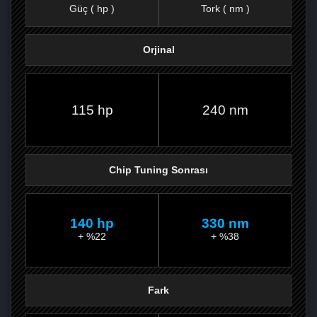
Güç ( hp )
Tork ( nm )
Orjinal
FACEBOOK'TA
TWITTER'DA
GOOGLE
WHATSAPP’TA
115 hp
240 nm
Chip Tuning Sonrası
140 hp
330 nm
+ %22
+ %38
Fark