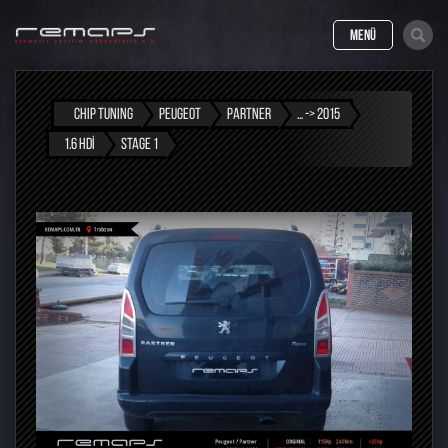
MENÜ
CHIP TUNING
PEUGEOT
PARTNER
... -> 2015
1.6 HDI
STAGE 1