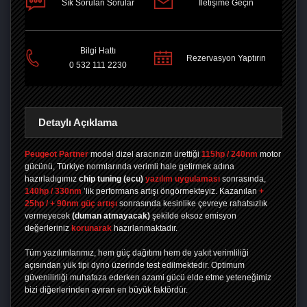
Sık Sorulan Sorular
İletişime Geçin
PAYLAŞ
Bilgi Hattı
Rezervasyon Yaptırın
0 532 111 2230
Detaylı Açıklama
Peugeot Partner
model dizel aracınızın ürettiği
115hp / 240nm
motor
gücünü, Türkiye normlarında verimli hale getirmek adına
hazırladıgımız
chip tuning
(ecu)
yazılım uygulaması
sonrasında,
140hp / 330nm
’lik performans artışı öngörmekteyiz. Kazanılan
+
25hp / + 90nm güç artışı
sonrasında kesinlike çevreye rahatsızlık
vermeyecek
(duman atmayacak)
şekilde eksoz emisyon
değerleriniz
korunarak
hazırlanmaktadır.
Tüm yazılımlarımız, hem güç dağıtımı hem de yakıt verimliliği
açısından yük tipi dyno üzerinde test edilmektedir. Optimum
güvenilirliği muhafaza ederken azami gücü elde etme yeteneğimiz
bizi diğerlerinden ayıran en büyük faktördür.