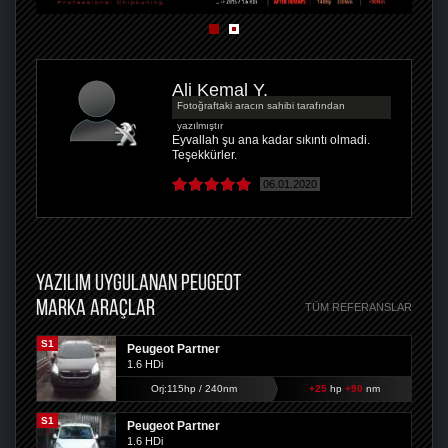
Ali Kemal Y.
Fotoğraftaki aracın sahibi tarafından
yazılmıştır
Eyvallah şu ana kadar sıkıntı olmadi.
Teşekkürler.
06.01.2020
YAZILIM UYGULANAN PEUGEOT
MARKA ARAÇLAR
TÜM REFERANSLAR
S1
Peugeot Partner
1.6 HDi
Orj:115hp / 240nm
+25
hp
+90
nm
S1
Peugeot Partner
1.6 HDi