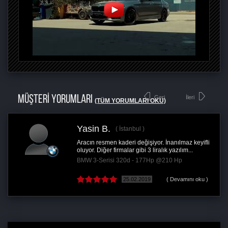
MÜŞTERİ YORUMLARI
Geri
İleri
(TÜM YORUMLARI OKU)
Yasin B.
İstanbul
Aracın resmen kaderi değişiyor. İnanılmaz keyifli
oluyor. Diğer firmalar gibi 3 liralık yazılım...
BMW 3-Serisi 320d - 177Hp @210 Hp
25.02.2019
( Devamını oku )