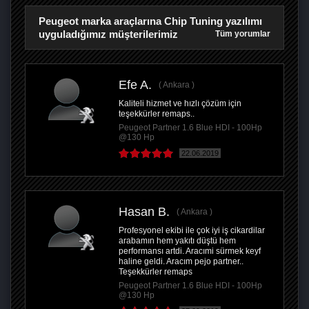
Peugeot marka araçlarına Chip Tuning yazılımı
uyguladığımız müşterilerimiz
Tüm yorumlar
Efe A.
Ankara
Kaliteli hizmet ve hızlı çözüm için
teşekkürler remaps..
Peugeot Partner 1.6 Blue HDI - 100Hp
@130 Hp
22.06.2019
Hasan B.
Ankara
Profesyonel ekibi ile çok iyi iş cikardilar
arabamın hem yakıtı düştü hem
performansı artdi. Aracımi sürmek keyf
haline geldi. Aracım pejo partner..
Teşekkürler remaps
Peugeot Partner 1.6 Blue HDI - 100Hp
@130 Hp