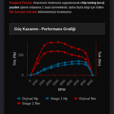
Peugeot Partner
Aracınızın motoruna uygulanacak
chip tuning (ecu)
yazılım
işlemi ortalama 1 saat sürmektedir, daha fazla bilgi için lütfen
Sık Sorulan Sorular
bölümümüzü inceleyiniz.
Güç Kazanım - Performans Grafiği
Tork (Nm)
Güç (Hp)
200
0
0
1000
1500
2000
2500
3000
3500
4000
4500
5000
RPM
Orjinal Hp
Stage 1 Hp
Orjinal Nm
Stage 1 Nm