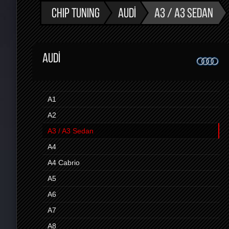
CHIP TUNING
AUDI
A3 / A3 SEDAN
AUDI
A1
A2
A3 / A3 Sedan
A4
A4 Cabrio
A5
A6
A7
A8