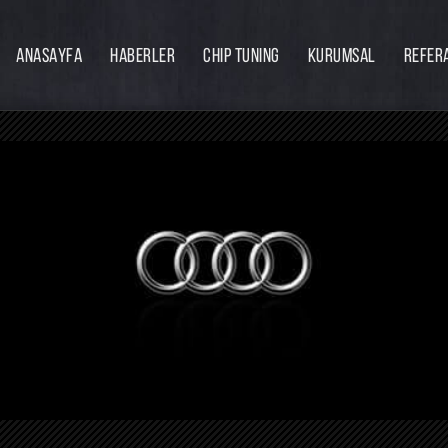
ANASAYFA
HABERLER
CHIP TUNING
KURUMSAL
REFER
Firmamız
Hakkımızda
Ekibimiz
Eğitim
Bayilik
İnsan Kaynakları