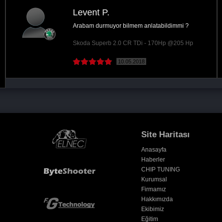
Abdullah Ç.
Ankara
Arac performansi inanilmaz degisti ve yakitla
gozle gorulur bi dusus oldu ben cok...
Skoda Octavia 1.6 TDI CR - 105Hp @145 Hp
 oku )
21.06.2017
( Devamını oku
Site Haritası
Anasayfa
Haberler
CHIP TUNING
Kurumsal
Firmamız
Hakkımızda
Ekibimiz
Eğitim