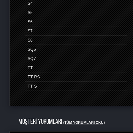
S4
S5
S6
S7
S8
SQ5
SQ7
TT
TT RS
TT S
MÜŞTERİ YORUMLARI
(TÜM YORUMLARI OKU)