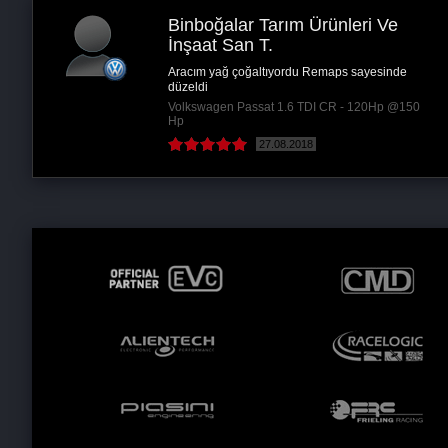
Hasan U.
Serviste çok büyük paralardan bahsedilen
arızamı çok küçük miktarlara çözüldü...
Toyota Auris 1.4 D4D - 90Hp @115 Hp
12.03.2018
( Devamını