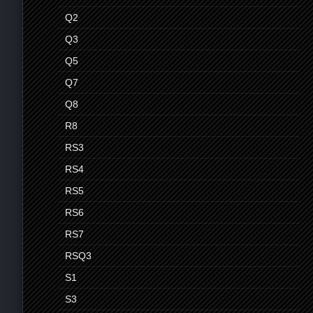
Q2
Q3
Q5
Q7
Q8
R8
RS3
RS4
RS5
RS6
RS7
RSQ3
S1
S3