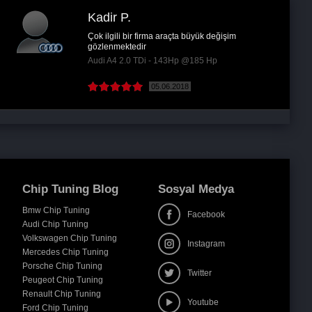
Murat U.
Ankara
Herşey yolunda, alt-üst devirlerde gerekli
performansı sıkıntısız bir şekilde hissettik ve...
BMW 5-Serisi 520i - 184Hp @260 Hp
 )
27.02.2018
( Devamını oku )
Chip Tuning Blog
Sosyal Medya
Bmw Chip Tuning
Facebook
Audi Chip Tuning
Volkswagen Chip Tuning
Instagram
Mercedes Chip Tuning
Porsche Chip Tuning
Twitter
Peugeot Chip Tuning
Renault Chip Tuning
Youtube
Ford Chip Tuning