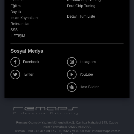
Ekibimiz
Renault Chip Tuning
Eğitim
Ford Chip Tuning
Bayilik
Detaylı Tüm Liste
İnsan Kaynakları
Referanslar
SSS
İLETİŞİM
Sosyal Medya
Facebook
Instagram
Twitter
Youtube
Hata Bildirin
Remaps Otomotiv Yazılım Mühendislik A.Ş. Çamlıca Mahallesi 145. Cadde
No:6 Yenimahalle 06200 ANKARA
Telefon :
+90 312 315 88 85
/
+90 532 779 00 00
mail:
info@remaps.com.tr