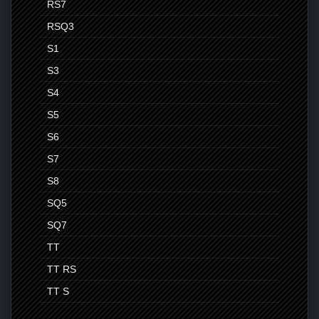
RS7
RSQ3
S1
S3
S4
S5
S6
S7
S8
SQ5
SQ7
TT
TT RS
TT S