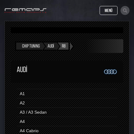
MENÜ
CHIP TUNING
AUDI
R8
AUDI
A1
A2
A3 / A3 Sedan
A4
A4 Cabrio