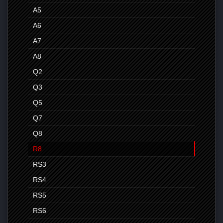
A5
A6
A7
A8
Q2
Q3
Q5
Q7
Q8
R8
RS3
RS4
RS5
RS6