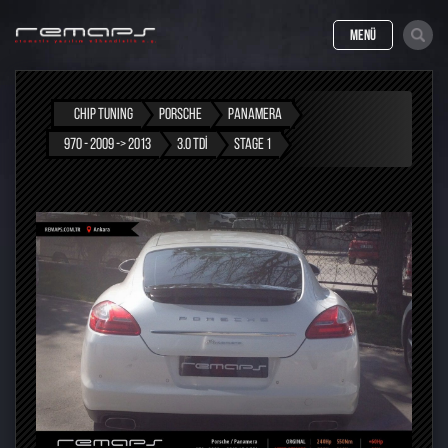
MENÜ
CHIP TUNING
PORSCHE
PANAMERA
970 - 2009 -> 2013
3.0 TDI
STAGE 1