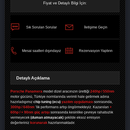
Fiyat ve Detaylı Bilgi İçin:
Sık Sorulan Sorular
İletişime Geçin
PAYLAŞ
Mesai saatleri dışındayız
Rezervasyon Yaptırın
Detaylı Açıklama
Porsche Panamera
model dizel aracınızın ürettiği
240hp / 550nm
motor gücünü, Türkiye normlarında verimli hale getirmek adına
hazırladıgımız
chip tuning
(ecu)
yazılım uygulaması
sonrasında,
300hp / 640nm
’lik performans artışı öngörmekteyiz. Kazanılan
+
60hp / + 90nm güç artışı
sonrasında kesinlike çevreye rahatsızlık
vermeyecek
(duman atmayacak)
şekilde eksoz emisyon
değerleriniz
korunarak
hazırlanmaktadır.