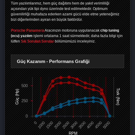
Tüm yazılımlarımız, hem güç dağıtımı hem de yakıt verimliliği
açısından yük tipi dyno üzerinde test edilmektedir. Optimum
güvenilirliği muhafaza ederken azami gücü elde etme yeteneğimiz
bizi diğerlerinden ayıran en büyük faktördür.
Porsche Panamera
Aracınızın motoruna uygulanacak
chip tuning
(ecu) yazılım
işlemi ortalama 1 saat sürmektedir, daha fazla bilgi için
lütfen
Sık Sorulan Sorular
bölümümüzü inceleyiniz.
Güç Kazanım - Performans Grafiği
500
Tork (Nm)
Güç (Hp)
250
0
0
1000
1500
2000
2500
3000
3500
4000
4500
5000
RPM