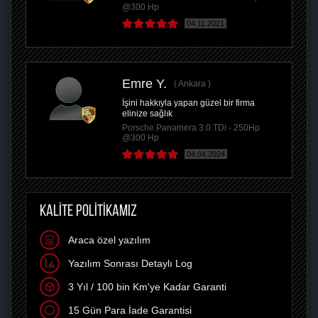
@300 Hp
04.11.2021
Emre Y.
Ankara
İşini hakkıyla yapan güzel bir firma
elinize sağlık
Porsche Panamera 3.0 TDi - 250Hp
@300 Hp
04.04.2024
KALİTE POLİTİKAMIZ
Araca özel yazılım
Yazılım Sonrası Detaylı Log
3 Yıl / 100 bin Km'ye Kadar Garanti
15 Gün Para İade Garantisi