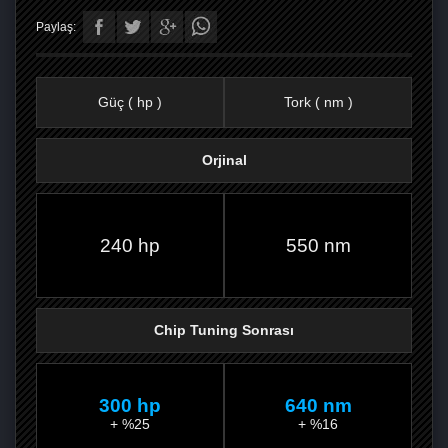
Paylaş:
Güç ( hp )
Tork ( nm )
Orjinal
FACEBOOK'TA
TWITTER'DA
GOOGLE
WHATSAPP’TA
240 hp
550 nm
Chip Tuning Sonrası
300 hp
640 nm
+ %25
+ %16