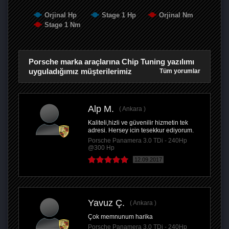
Orjinal Hp
Stage 1 Hp
Orjinal Nm
Stage 1 Nm
Porsche marka araçlarına Chip Tuning yazılımı
uyguladığımız müşterilerimiz
Tüm yorumlar
Alp M.
Ankara
Kaliteli,hizli ve güvenilir hizmetin tek
adresi. Hersey icin tesekkur ediyorum.
Porsche Panamera 3.0 TDi - 240Hp
@300 Hp
12.09.2017
Yavuz Ç.
Ankara
Çok memnunum harika
Porsche Panamera 3.0 TDi - 240Hp