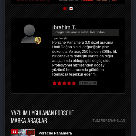
İbrahim T.
Fotoğraftaki aracın sahibi tarafından
yazılmıştır
Porsche Panamera 3.0 dizel aracıma
Ümit Doğan sihirli değneğiyle yine
dokundu. Ve araç 250 hp den 300hp lik
bir canavara dönüştü yakıtta da diğer
araçlarımda olduğu gibi düşüş oldu.
Profesyonel hizmetinden doöayı
yüzümü her aracımda güldüren
Remapsa teşekkür ederim.
11.03.2019
YAZILIM UYGULANAN PORSCHE
MARKA ARAÇLAR
TÜM REFERANSLAR
S1
Porsche Panamera