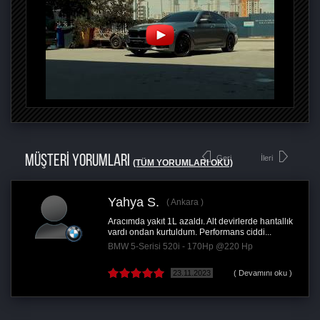
MÜŞTERİ YORUMLARI
Geri
İleri
(TÜM YORUMLARI OKU)
Yahya S.
Ankara
Aracımda yakıt 1L azaldı. Alt devirlerde hantallık
vardı ondan kurtuldum. Performans ciddi...
BMW 5-Serisi 520i - 170Hp @220 Hp
23.11.2023
( Devamını oku )