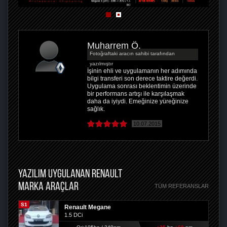
Muharrem Ö.
Fotoğraftaki aracın sahibi tarafından
yazılmıştır
İşinin ehli ve uygulamanın her adımında
bilgi transferi son derece taktire değerdi.
Uygulama sonrası beklentimin üzerinde
bir performans artışı ile karşılaşmak
daha da iyiydi. Emeğinize yüreğinize
sağlık.
10.07.2015
YAZILIM UYGULANAN RENAULT
MARKA ARAÇLAR
TÜM REFERANSLAR
S1
Renault Megane
1.5 DCi