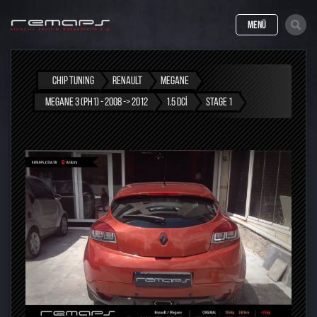
MENÜ
CHIP TUNING
RENAULT
MEGANE
MEGANE 3 (PH1) - 2008 -> 2012
1.5 DCI
STAGE 1