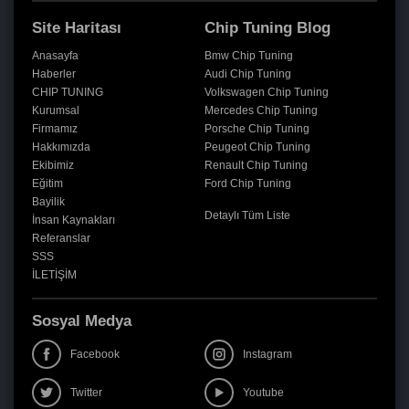
Site Haritası
Chip Tuning Blog
Anasayfa
Bmw Chip Tuning
Haberler
Audi Chip Tuning
CHIP TUNING
Volkswagen Chip Tuning
Kurumsal
Mercedes Chip Tuning
Firmamız
Porsche Chip Tuning
Hakkımızda
Peugeot Chip Tuning
Ekibimiz
Renault Chip Tuning
Eğitim
Ford Chip Tuning
Bayilik
Detaylı Tüm Liste
İnsan Kaynakları
Referanslar
SSS
İLETİŞİM
Sosyal Medya
Facebook
Instagram
Twitter
Youtube