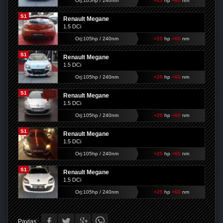
Orj:105hp / 240nm
+25
hp
+60
nm
S1
Renault Megane
1.5 DCi
Orj:105hp / 240nm
+25
hp
+60
nm
S1
Renault Megane
1.5 DCi
Orj:105hp / 240nm
+25
hp
+60
nm
S1
Renault Megane
1.5 DCi
Orj:105hp / 240nm
+25
hp
+60
nm
S1
Renault Megane
1.5 DCi
Orj:105hp / 240nm
+25
hp
+60
nm
S1
Renault Megane
1.5 DCi
Orj:105hp / 240nm
+25
hp
+60
nm
Paylaş: