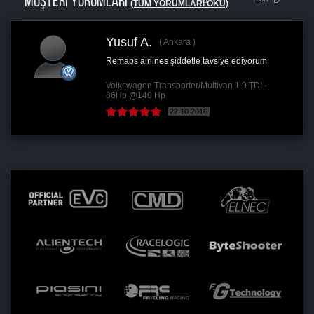
MÜŞTERİ YORUMLARI
(TÜM YORUMLARI OKU)
Yusuf A.
Ankara
Remaps airlines şiddetle tavsiye ediyorum
Volkswagen Transporter/Multivan 1.9 TDI -
86Hp @140 Hp
22.10.2016