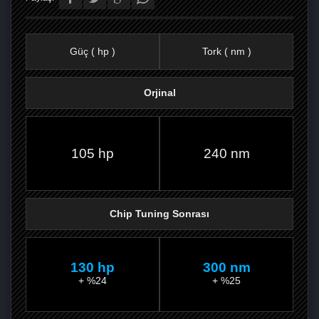
Güç ( hp )
Tork ( nm )
Orjinal
FACEBOOK'TA
TWITTER'DA
GOOGLE
WHATSAPP’TA
105 hp
240 nm
Chip Tuning Sonrası
130 hp
300 nm
+ %24
+ %25