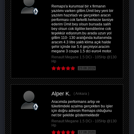
Remaps'a kurumsal bir x firmanın
yazılımı varken gittim.Ümit bey yeni bir
yazılım hazırladı ve gerçekten aracın
performası cok farketti.herkeze tavsiye
ederim Ümit bey olsun bursada salih
bey olsun cok ilgililer.kendilerine cok
teşekkür ediyorum.bu arada uzun yol
gittim 110- 130 aralığında kullanımda
aracım 4.3 litre yaktı klima açık halde
şehir içinde ise 5.4 geçmiyor.aracim
megane 3 coupe 1.5 dci euro4 motor.
Renault Megane 1.5 DCi - 105Hp @130
Hp
23.08.2019
Alper K.
Ankara
Aracımda performans artışı ve
tüketimdeki azalma gerçekten bu işler
için doğru adresin Remaps olduğunu
net bir şekilde göstermektedir
Renault Megane 1.5 DCi - 105Hp @130
Hp
17.08.2020