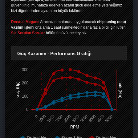
güvenilirliği muhafaza ederken azami gücü elde etme yeteneğimiz
bizi diğerlerinden ayıran en büyük faktördür.
Renault Megane
Aracınızın motoruna uygulanacak
chip tuning (ecu)
yazılım
işlemi ortalama 1 saat sürmektedir, daha fazla bilgi için lütfen
Sık Sorulan Sorular
bölümümüzü inceleyiniz.
Güç Kazanım - Performans Grafiği
300
200
Tork (Nm)
Güç (Hp)
100
0
0
1000
1500
2000
2500
3000
3500
4000
4500
5000
RPM
Orjinal Hp
Stage 1 Hp
Orjinal Nm