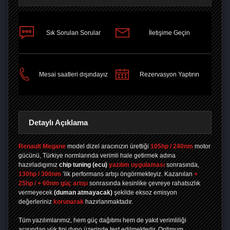
Sık Sorulan Sorular
İletişime Geçin
PAYLAŞ
Mesai saatleri dışındayız
Rezervasyon Yaptırın
Detaylı Açıklama
Renault Megane
model dizel aracınızın ürettiği
105hp / 240nm
motor
gücünü, Türkiye normlarında verimli hale getirmek adına
hazırladıgımız
chip tuning
(ecu)
yazılım uygulaması
sonrasında,
130hp / 300nm
’lik performans artışı öngörmekteyiz. Kazanılan
+
25hp / + 60nm güç artışı
sonrasında kesinlike çevreye rahatsızlık
vermeyecek
(duman atmayacak)
şekilde eksoz emisyon
değerleriniz
korunarak
hazırlanmaktadır.
Tüm yazılımlarımız, hem güç dağıtımı hem de yakıt verimliliği
açısından yük tipi dyno üzerinde test edilmektedir. Optimum