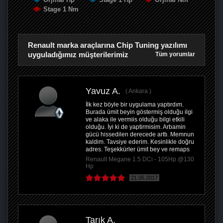
Stage 1 Nm
Renault marka araçlarına Chip Tuning yazılımı
uyguladığımız müşterilerimiz
Tüm yorumlar
Yavuz A.
Ankara
İlk kez böyle bir uygulama yaptırdım.
Burada ümit beyin göstermiş olduğu ilgi
ve alaka ile vermiis olduğu bilgi etkili
olduğu. İyi ki de yaptirmisim. Arbamin
gücü hissedilen derecede arttı. Memnun
kaldim. Tavsiye ederim. Kesinlikle doğru
adres. Teşekkürler ümit bey ve remaps
Renault Megane 1.5 DCi - 105Hp @130
Hp
21.05.2017
Tarık A.