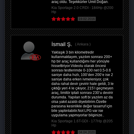
araç oldu. Teşekkürler Ümit Doğan.
Kia Sportage 2.0 CRDI - 184Hp @200
Hp
19.02.2016
İsmail Ş.
Ankara
Yaklaşık 3 bin kilometredir
kullanmaktayım, yazılım sonrası 200+
hp bir araç kullandığımı her yönüyle
hissettiriyor.Videolu olarak öncesi
sonrası testlerimde 0-100 net 0.5-0.6
saniye daha hızlı, 100’den 200’e ise 2
saniye daha erken ivmeleniyor, çok
daha rahat devir çevirir hale geldi, 3 le
çıktığı yeri 4 le çıkıyor, 215’i geçmeyen
araç, limitör iptali sonrası 230’u devirir
durumda. Yapılan soft bi yazılım az da
olsa yakıt azaldı diyebilirim.Özetle
parasına kesinlikle değer tasarruf için
bile yaptırılabilir.Not LPG var ise
uygulama yapmıyorlar bilginize..
Kia Sportage 1.6T-GDI - 177Hp @205
Hp
04.04.2020