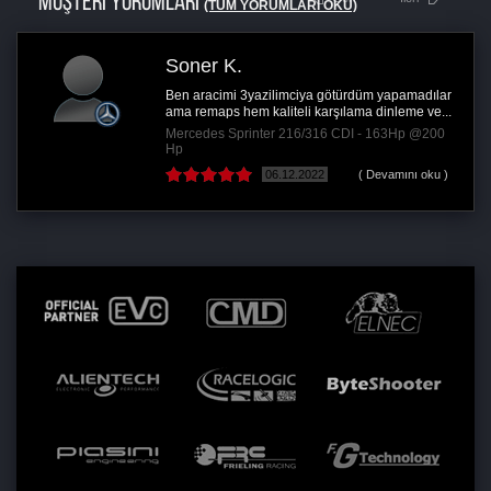
MÜŞTERİ YORUMLARI
(TÜM YORUMLARI OKU)
Soner K.
Ben aracimi 3yazilimciya götürdüm yapamadılar
ama remaps hem kaliteli karşılama dinleme ve...
Mercedes Sprinter 216/316 CDI - 163Hp @200
Hp
06.12.2022
( Devamını oku )