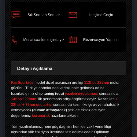
Sık Sorulan Sorular
İletişime Geçin
PAYLAŞ
Mesai saatleri dışındayız
Rezervasyon Yaptırın
Detaylı Açıklama
Kia Sportage
model dizel aracınızın ürettiği
112hp / 225nm
motor
gücünü, Türkiye normlarında verimli hale getirmek adına
hazırladıgımız
chip tuning
(ecu)
yazılım uygulaması
sonrasında,
140hp / 298nm
’lik performans artışı öngörmekteyiz. Kazanılan
+
28hp / + 73nm güç artışı
sonrasında kesinlike çevreye rahatsızlık
vermeyecek
(duman atmayacak)
şekilde eksoz emisyon
değerleriniz
korunarak
hazırlanmaktadır.
Tüm yazılımlarımız, hem güç dağıtımı hem de yakıt verimliliği
açısından yük tipi dyno üzerinde test edilmektedir. Optimum