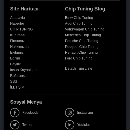
Site Haritası
Chip Tuning Blog
Anasayfa
Bmw Chip Tuning
Haberler
Audi Chip Tuning
CHIP TUNING
Volkswagen Chip Tuning
Kurumsal
Mercedes Chip Tuning
Firmamız
Porsche Chip Tuning
Hakkımızda
Peugeot Chip Tuning
Ekibimiz
Renault Chip Tuning
Eğitim
Ford Chip Tuning
Bayilik
Detaylı Tüm Liste
İnsan Kaynakları
Referanslar
SSS
İLETİŞİM
Sosyal Medya
Facebook
Instagram
Twitter
Youtube