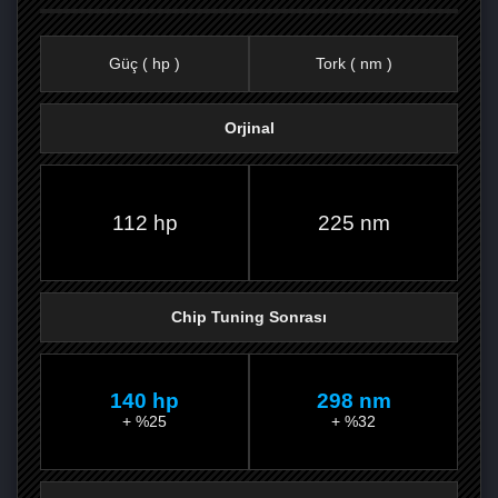
Güç ( hp )
Tork ( nm )
Orjinal
FACEBOOK'TA
TWITTER'DA
GOOGLE
WHATSAPP’TA
112 hp
225 nm
Chip Tuning Sonrası
140 hp
298 nm
+ %25
+ %32