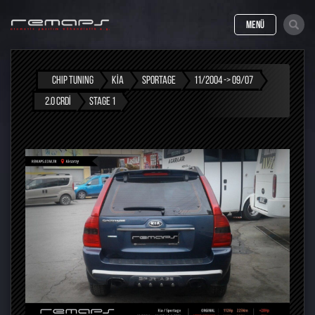
MENÜ
CHIP TUNING
KIA
SPORTAGE
11/2004 -> 09/07
2.0 CRDI
STAGE 1