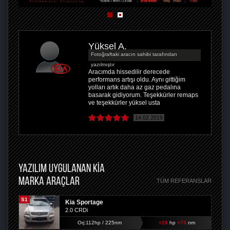
Yüksel A.
Fotoğraftaki aracın sahibi tarafından
yazılmıştır
Aracımda hissedilir derecede
performans artışı oldu. Aynı gittiğim
yolları artık daha az gaz pedalına
basarak gidiyorum. Teşekkürler remaps
ve teşekkürler yüksel usta
14.02.2019
YAZILIM UYGULANAN KIA
MARKA ARAÇLAR
TÜM REFERANSLAR
S1
Kia Sportage
2.0 CRDi
Orj:112hp / 225nm
+28
hp
+73
nm