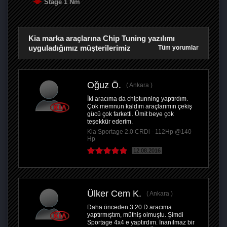
Stage 1 Nm
Kia marka araçlarına Chip Tuning yazılımı
uyguladığımız müşterilerimiz
Tüm yorumlar
Oğuz Ö.
Ankara
İki aracıma da chiptunning yaptırdım.
Çok memnun kaldım araçlarımın çekiş
gücü çok farketti. Ümit beye çok
teşekkür ederim.
Kia Sportage 2.0 CRDi - 112Hp @140
Hp
12.08.2016
Ülker Cem K.
Ankara
Daha önceden 3.20 D aracıma
yaptırmıştım, müthiş olmuştu. Şimdi
Sportage 4x4 e yaptırdım. İnanılmaz bir