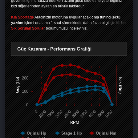
güvenilirliği muhafaza ederken azami gücü elde etme yeteneğimiz
bizi diğerlerinden ayıran en büyük faktördür.
Kia Sportage
Aracınızın motoruna uygulanacak
chip tuning (ecu)
yazılım
işlemi ortalama 1 saat sürmektedir, daha fazla bilgi için lütfen
Sık Sorulan Sorular
bölümümüzü inceleyiniz.
Güç Kazanım - Performans Grafiği
200
Tork (Nm)
Güç (Hp)
100
0
0
1000
1500
2000
2500
3000
3500
4000
4500
5000
RPM
Orjinal Hp
Stage 1 Hp
Orjinal Nm