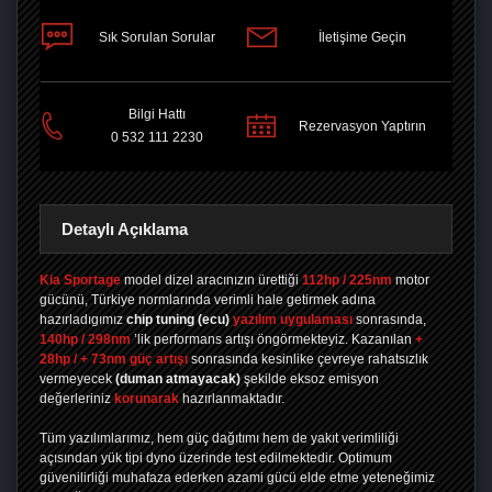
Sık Sorulan Sorular
İletişime Geçin
PAYLAŞ
Bilgi Hattı
Rezervasyon Yaptırın
0 532 111 2230
Detaylı Açıklama
Kia Sportage
model dizel aracınızın ürettiği
112hp / 225nm
motor
gücünü, Türkiye normlarında verimli hale getirmek adına
hazırladıgımız
chip tuning
(ecu)
yazılım uygulaması
sonrasında,
140hp / 298nm
’lik performans artışı öngörmekteyiz. Kazanılan
+
28hp / + 73nm güç artışı
sonrasında kesinlike çevreye rahatsızlık
vermeyecek
(duman atmayacak)
şekilde eksoz emisyon
değerleriniz
korunarak
hazırlanmaktadır.
Tüm yazılımlarımız, hem güç dağıtımı hem de yakıt verimliliği
açısından yük tipi dyno üzerinde test edilmektedir. Optimum
güvenilirliği muhafaza ederken azami gücü elde etme yeteneğimiz