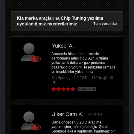
Kia marka araçlarına Chip Tuning yazılımı
uyguladığımız müşterilerimiz
Tüm yorumlar
Yüksel A.
Aracımda hissedilir derecede
performans artışı oldu. Aynı gittiğim
yolları artık daha az gaz pedalına
basarak gidiyorum. Teşekkürler remaps
ve teşekkürler yüksel usta
Kia Sportage 2.0 CRDi - 112Hp @140
Hp
14.02.2019
Ülker Cem K.
Ankara
Daha önceden 3.20 D aracıma
yaptırmıştım, müthiş olmuştu. Şimdi
Sportage 4x4 e yaptırdım. İnanılmaz bir