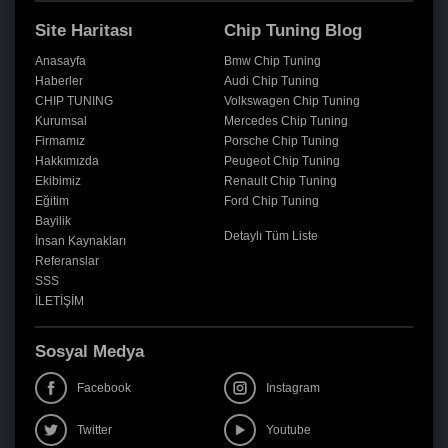
Site Haritası
Chip Tuning Blog
Anasayfa
Bmw Chip Tuning
Haberler
Audi Chip Tuning
CHIP TUNING
Volkswagen Chip Tuning
Kurumsal
Mercedes Chip Tuning
Firmamız
Porsche Chip Tuning
Hakkımızda
Peugeot Chip Tuning
Ekibimiz
Renault Chip Tuning
Eğitim
Ford Chip Tuning
Bayilik
Detaylı Tüm Liste
İnsan Kaynakları
Referanslar
SSS
İLETİŞİM
Sosyal Medya
Facebook
Instagram
Twitter
Youtube