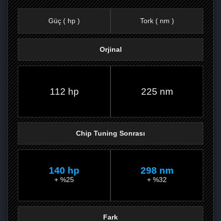
Güç ( hp )
Tork ( nm )
Orjinal
FACEBOOK'TA
TWITTER'DA
GOOGLE
WHATSAPP’TA
112 hp
225 nm
Chip Tuning Sonrası
140 hp
298 nm
+ %25
+ %32
Fark