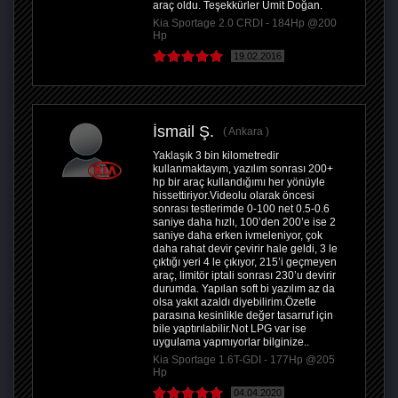
araç oldu. Teşekkürler Ümit Doğan.
Kia Sportage 2.0 CRDI - 184Hp @200
Hp
19.02.2016
İsmail Ş.
Ankara
Yaklaşık 3 bin kilometredir
kullanmaktayım, yazılım sonrası 200+
hp bir araç kullandığımı her yönüyle
hissettiriyor.Videolu olarak öncesi
sonrası testlerimde 0-100 net 0.5-0.6
saniye daha hızlı, 100’den 200’e ise 2
saniye daha erken ivmeleniyor, çok
daha rahat devir çevirir hale geldi, 3 le
çıktığı yeri 4 le çıkıyor, 215’i geçmeyen
araç, limitör iptali sonrası 230’u devirir
durumda. Yapılan soft bi yazılım az da
olsa yakıt azaldı diyebilirim.Özetle
parasına kesinlikle değer tasarruf için
bile yaptırılabilir.Not LPG var ise
uygulama yapmıyorlar bilginize..
Kia Sportage 1.6T-GDI - 177Hp @205
Hp
04.04.2020