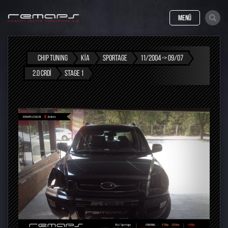
MENÜ
CHIP TUNING
KIA
SPORTAGE
11/2004 -> 09/07
2.0 CRDI
STAGE 1