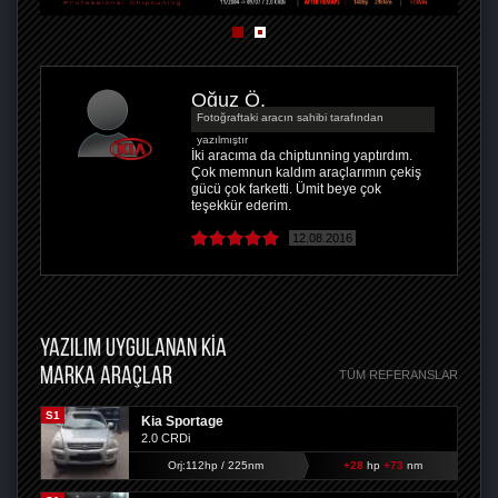
Oğuz Ö.
Fotoğraftaki aracın sahibi tarafından
yazılmıştır
İki aracıma da chiptunning yaptırdım.
Çok memnun kaldım araçlarımın çekiş
gücü çok farketti. Ümit beye çok
teşekkür ederim.
12.08.2016
YAZILIM UYGULANAN KIA
MARKA ARAÇLAR
TÜM REFERANSLAR
S1
Kia Sportage
2.0 CRDi
Orj:112hp / 225nm
+28
hp
+73
nm