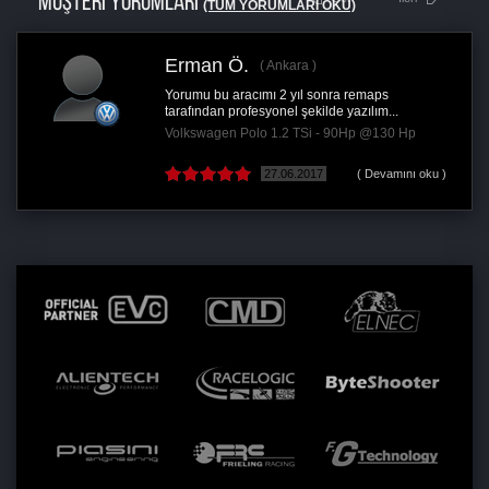
MÜŞTERİ YORUMLARI
(TÜM YORUMLARI OKU)
Erman Ö.
Ankara
Yorumu bu aracımı 2 yıl sonra remaps
tarafından profesyonel şekilde yazılım...
Volkswagen Polo 1.2 TSi - 90Hp @130 Hp
27.06.2017
( Devamını oku )