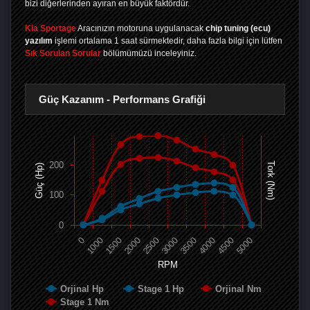
bizi diğerlerinden ayıran en büyük faktördür.
Kia Sportage
Aracınızın motoruna uygulanacak
chip tuning (ecu)
yazılım
işlemi ortalama 1 saat sürmektedir, daha fazla bilgi için lütfen
Sık Sorulan Sorular
bölümümüzü inceleyiniz.
Güç Kazanım - Performans Grafiği
200
Tork (Nm)
Güç (Hp)
100
0
0
1000
1500
2000
2500
3000
3500
4000
4500
5000
RPM
Orjinal Hp
Stage 1 Hp
Orjinal Nm
Stage 1 Nm