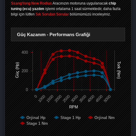
SsangYong New Rodius
Aracınızın motoruna uygulanacak
chip
tuning (ecu) yazılım
işlemi ortalama 1 saat sürmektedir, daha fazla
bilgi için lütfen
Sık Sorulan Sorular
bölümümüzü inceleyiniz.
Güç Kazanım - Performans Grafiği
400
Tork (Nm)
Güç (Hp)
200
0
0
1000
1500
2000
2500
3000
3500
4000
4500
5000
RPM
Orjinal Hp
Stage 1 Hp
Orjinal Nm
Stage 1 Nm