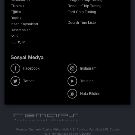
Hakkımızda
Peugeot Chip Tuning
Ekibimiz
Renault Chip Tuning
Eğitim
Ford Chip Tuning
Bayilik
Detaylı Tüm Liste
İnsan Kaynakları
Referanslar
SSS
İLETİŞİM
Sosyal Medya
Facebook
Instagram
Twitter
Youtube
Hata Bildirin
Remaps Otomotiv Yazılım Mühendislik A.Ş. Çamlıca Mahallesi 145. Cadde
No:6 Yenimahalle 06200 ANKARA