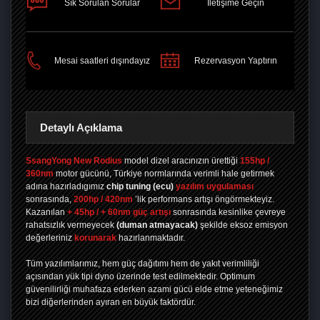
Sık Sorulan Sorular
İletişime Geçin
PAYLAŞ
Mesai saatleri dışındayız
Rezervasyon Yaptırın
Detaylı Açıklama
SsangYong New Rodius
model dizel aracınızın ürettiği
155hp /
360nm
motor gücünü, Türkiye normlarında verimli hale getirmek
adına hazırladıgımız
chip tuning
(ecu)
yazılım uygulaması
sonrasında,
200hp / 420nm
’lik performans artışı öngörmekteyiz.
Kazanılan
+ 45hp / + 60nm güç artışı
sonrasında kesinlike çevreye
rahatsızlık vermeyecek
(duman atmayacak)
şekilde eksoz emisyon
değerleriniz
korunarak
hazırlanmaktadır.
Tüm yazılımlarımız, hem güç dağıtımı hem de yakıt verimliliği
açısından yük tipi dyno üzerinde test edilmektedir. Optimum
güvenilirliği muhafaza ederken azami gücü elde etme yeteneğimiz
bizi diğerlerinden ayıran en büyük faktördür.