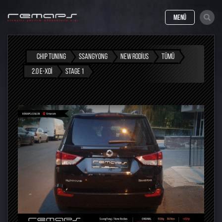
MENÜ
CHIP TUNING
SSANGYONG
NEW RODIUS
TÜMÜ
2.0 E-XDI
STAGE 1