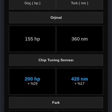
Güç ( hp )
Tork ( nm )
Orjinal
FACEBOOK'TA
TWITTER'DA
GOOGLE
WHATSAPP’TA
155 hp
360 nm
Chip Tuning Sonrası
200 hp
420 nm
+ %29
+ %17
Fark