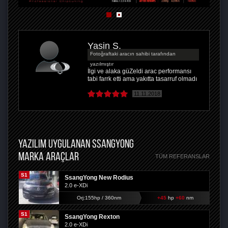
Yasin S.
Fotoğraftaki aracın sahibi tarafından
yazılmıştır
İlgi ve alaka güZeldi arac performansı
tabi farrk etti ama yakıtta tasarruf olmadı
11.11.2018
YAZILIM UYGULANAN SSANGYONG
MARKA ARAÇLAR
TÜM REFERANSLAR
S1
SsangYong New Rodius
2.0 e-XDi
Orj:155hp / 360nm
+45
hp
+60
nm
S1
SsangYong Rexton
2.0 e-XDi