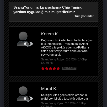
SsangYong marka araçlarına Chip Tuning
yazılımı uyguladığımız müşterilerimiz
Tüm yorumlar
Kerem K.
Değişimin bu kadar bariz belli olacağını
düşünmemiştim. Trabzon’da ki Alper
AKKOÇ a teşekkür ederim. ARABamı
zaten çok seviyordum daha da fazla
seviyorum artık.
SsangYong Actyon 2.0 XDi - 140Hp
@170 Hp
18.10.2017
Murat K.
Kalkışlar vites geçişleri ve arabanın
gidişi çok iyi oldu teşekkür ediyorum
SsangYong Kyron 2.0 XDi - 141Hp
@170 Hp