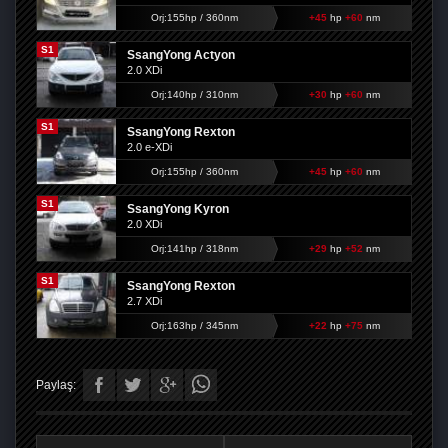
Orj:155hp / 360nm
+45
hp
+60
nm
S1
SsangYong Actyon
2.0 XDi
Orj:140hp / 310nm
+30
hp
+60
nm
S1
SsangYong Rexton
2.0 e-XDi
Orj:155hp / 360nm
+45
hp
+60
nm
S1
SsangYong Kyron
2.0 XDi
Orj:141hp / 318nm
+29
hp
+52
nm
S1
SsangYong Rexton
2.7 XDi
Orj:163hp / 345nm
+22
hp
+75
nm
Paylaş: