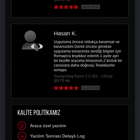
04.03.2018
Hasan K.
Uygulama öncesi oldukça karamsar ve
kararsızdım.Gerek öncesi gerekse
uygulama esnasında verdiği bilgiler için
Remaps'a teşekkür ederim.1 aydır ayrı
bir keyifle aracıma biniyorum.2 tonluk bir
canavara daha doğrusu.Tesekkurler
remaps
SsangYong Kyron 2.0 XDi - 141Hp
@170 Hp
11.03.2018
KALİTE POLİTİKAMIZ
Araca özel yazılım
Yazılım Sonrası Detaylı Log