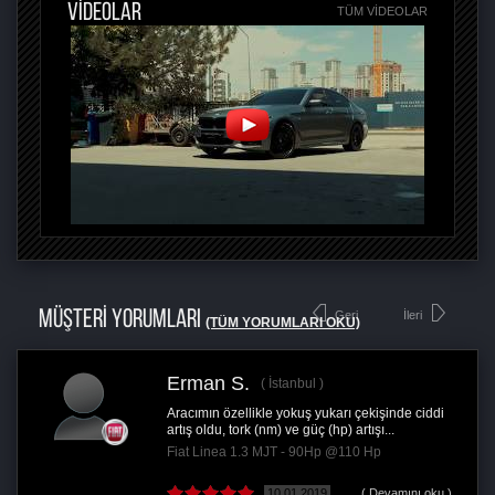
VİDEOLAR
TÜM VIDEOLAR
MÜŞTERİ YORUMLARI
Geri
İleri
(TÜM YORUMLARI OKU)
Erman S.
İstanbul
Aracımın özellikle yokuş yukarı çekişinde ciddi
artış oldu, tork (nm) ve güç (hp) artışı...
Fiat Linea 1.3 MJT - 90Hp @110 Hp
10.01.2019
( Devamını oku )