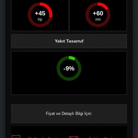
45
60
PAYLAŞ
PAYLAŞ
PLUS'TA
PAYLAŞ
Yakıt Tasarruf
-
9
%
Fiyat ve Detaylı Bilgi İçin: