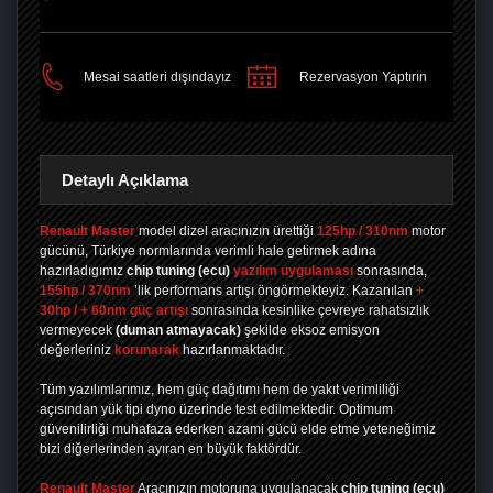
PAYLAŞ
Mesai saatleri dışındayız
Rezervasyon Yaptırın
Detaylı Açıklama
Renault Master
model dizel aracınızın ürettiği
125hp / 310nm
motor
gücünü, Türkiye normlarında verimli hale getirmek adına
hazırladıgımız
chip tuning
(ecu)
yazılım uygulaması
sonrasında,
155hp / 370nm
’lik performans artışı öngörmekteyiz. Kazanılan
+
30hp / + 60nm güç artışı
sonrasında kesinlike çevreye rahatsızlık
vermeyecek
(duman atmayacak)
şekilde eksoz emisyon
değerleriniz
korunarak
hazırlanmaktadır.
Tüm yazılımlarımız, hem güç dağıtımı hem de yakıt verimliliği
açısından yük tipi dyno üzerinde test edilmektedir. Optimum
güvenilirliği muhafaza ederken azami gücü elde etme yeteneğimiz
bizi diğerlerinden ayıran en büyük faktördür.
Renault Master
Aracınızın motoruna uygulanacak
chip tuning (ecu)