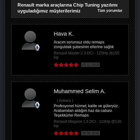
Renault marka araçlarına Chip Tuning yazılımı
uyguladığımız müşterilerimiz
Tüm yorumlar
Hava K.
Aracım sorunsuz oldu remaps
zonguldak şubesinin ellerine sağlık
Renault Master 2.3 DCi - 125Hp @155
Hp
02.11.2018
Muhammed Selim A.
Ankara
Profesyonel hizmet, kalite ve güleryüz.
Arabamdan aldığım haz da cabası.
Teşekkürler Remaps
Renault Megane 1.5 DCi - 110Hp @130
Hp
20.06.2015