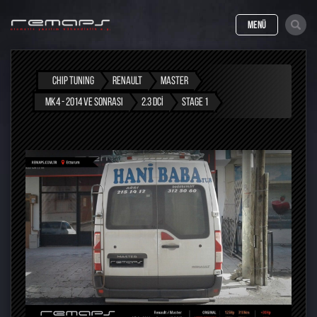
MENÜ
CHIP TUNING
RENAULT
MASTER
MK4 - 2014 VE SONRASI
2.3 DCI
STAGE 1