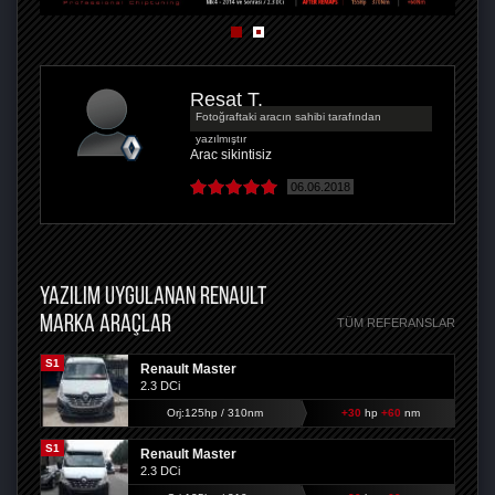
Reşat T.
Fotoğraftaki aracın sahibi tarafından
yazılmıştır
Arac sikintisiz
06.06.2018
YAZILIM UYGULANAN RENAULT
MARKA ARAÇLAR
TÜM REFERANSLAR
S1
Renault Master
2.3 DCi
Orj:125hp / 310nm
+30
hp
+60
nm
S1
Renault Master
2.3 DCi