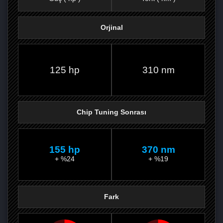
Orjinal
FACEBOOK'TA
TWITTER'DA
GOOGLE
WHATSAPP’TA
125 hp
310 nm
Chip Tuning Sonrası
155 hp
370 nm
+ %24
+ %19
Fark