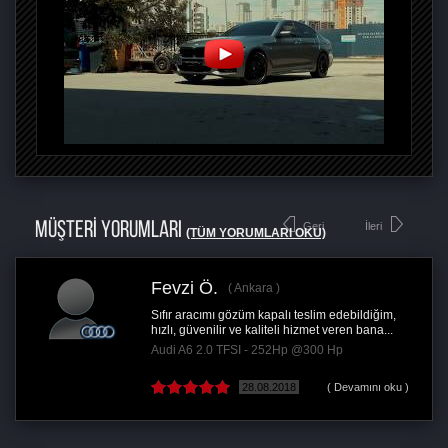
MÜŞTERİ YORUMLARI
Geri
İleri
(TÜM YORUMLARI OKU)
Fevzi Ö.
Ankara
Sıfır aracımı gözüm kapalı teslim edebildiğim,
hızlı, güvenilir ve kaliteli hizmet veren bana...
Audi A6 2.0 TFSI - 252Hp @300 Hp
28.08.2018
( Devamını oku )