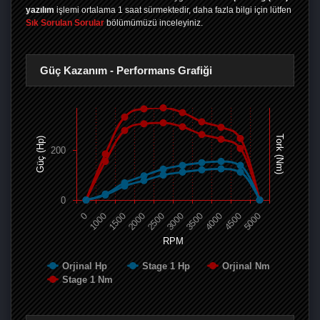
yazılım
işlemi ortalama 1 saat sürmektedir, daha fazla bilgi için lütfen
Sık Sorulan Sorular
bölümümüzü inceleyiniz.
Güç Kazanım - Performans Grafiği
Tork (Nm)
Güç (Hp)
200
0
0
1000
1500
2000
2500
3000
3500
4000
4500
5000
RPM
Orjinal Hp
Stage 1 Hp
Orjinal Nm
Stage 1 Nm