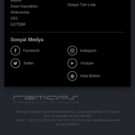
Bayilik
Detaylı Tüm Liste
İnsan Kaynakları
Referanslar
SSS
İLETİŞİM
Sosyal Medya
Facebook
Instagram
Twitter
Youtube
Hata Bildirin
Remaps Otomotiv Yazılım Mühendislik A.Ş. Çamlıca Mahallesi 145. Cadde
No:6 Yenimahalle 06200 ANKARA
Telefon :
+90 312 315 88 85
/
+90 532 779 00 00
mail:
info@remaps.com.tr
by Ümit DOĞAN