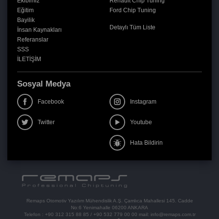
Ekibimiz
Renault Chip Tuning
Eğitim
Ford Chip Tuning
Bayilik
Detaylı Tüm Liste
İnsan Kaynakları
Referanslar
SSS
İLETİŞİM
Sosyal Medya
Facebook
Instagram
Twitter
Youtube
Hata Bildirin
Remaps Otomotiv Yazılım Mühendislik A.Ş. Çamlıca Mahallesi 145. Cadde
No:6 Yenimahalle 06200 ANKARA
Telefon :
+90 312 315 88 85
/
+90 532 779 00 00
mail:
info@remaps.com.tr