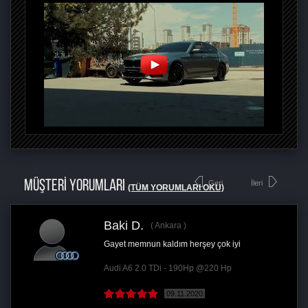
MÜŞTERİ YORUMLARI
Geri
İleri
(TÜM YORUMLARI OKU)
Baki D.
Ankara
Gayet memnun kaldım herşey çok iyi
Audi A6 2.0 TDi - 190Hp @220 Hp
09.11.2020