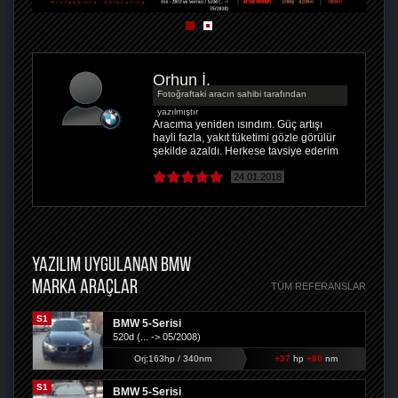
Orhun İ.
Fotoğraftaki aracın sahibi tarafından
yazılmıştır
Aracıma yeniden ısındım. Güç artışı
hayli fazla, yakıt tüketimi gözle görülür
şekilde azaldı. Herkese tavsiye ederim
24.01.2018
YAZILIM UYGULANAN BMW
MARKA ARAÇLAR
TÜM REFERANSLAR
S1
BMW 5-Serisi
520d (... -> 05/2008)
Orj:163hp / 340nm
+37
hp
+80
nm
S1
BMW 5-Serisi