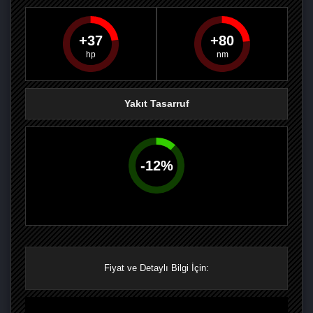
37
80
PAYLAŞ
PAYLAŞ
PLUS'TA
PAYLAŞ
Yakıt Tasarruf
-
12
%
Fiyat ve Detaylı Bilgi İçin: