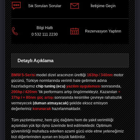
Sık Sorulan Sorular
İletişime Geçin
PAYLAŞ
Bilgi Hattı
Rezervasyon Yaptırın
0 532 111 2230
Detaylı Açıklama
BMW 5-Serisi
model dizel aracınızın ürettiği
163hp / 340nm
motor
gücünü, Türkiye normlarında verimli hale getirmek adına
hazırladıgımız
chip tuning
(ecu)
yazılım uygulaması
sonrasında,
200hp / 420nm
’lik performans artışı öngörmekteyiz. Kazanılan
+
37hp / + 80nm güç artışı
sonrasında kesinlike çevreye rahatsızlık
vermeyecek
(duman atmayacak)
şekilde eksoz emisyon
değerleriniz
korunarak
hazırlanmaktadır.
Tüm yazılımlarımız, hem güç dağıtımı hem de yakıt verimliliği
açısından yük tipi dyno üzerinde test edilmektedir. Optimum
güvenilirliği muhafaza ederken azami gücü elde etme yeteneğimiz
bizi diğerlerinden ayıran en büyük faktördür.