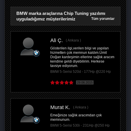
BMW marka araçlarına Chip Tuning yazılımı
uyguladığımız müşterilerimiz
Tüm yorumlar
Ali Ç.
Ankara
Gösterilen ilgi,verilen bilgi ve yapılan
hizmetten çok memnun kaldım.Ümit
Doğan kardeşimin ellerine sağlık aracım
kendine geldi diyebilirim. Herkese
tavsiye ediyorum.
BMW 5-Serisi 520d - 177Hp @220 Hp
29.06.2015
Murat K.
Ankara
Emeğinize sağlık aracımdan çok
memnunum.
BMW 5-Serisi 530i - 231Hp @250 Hp