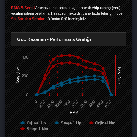
BMW 5-Serisi
Aracınızın motoruna uygulanacak
chip tuning (ecu)
yazılım
işlemi ortalama 1 saat sürmektedir, daha fazla bilgi için lütfen
Sık Sorulan Sorular
bölümümüzü inceleyiniz.
Güç Kazanım - Performans Grafiği
400
Tork (Nm)
Güç (Hp)
200
0
0
1000
1500
2000
2500
3000
3500
4000
4500
5000
RPM
Orjinal Hp
Stage 1 Hp
Orjinal Nm
Stage 1 Nm