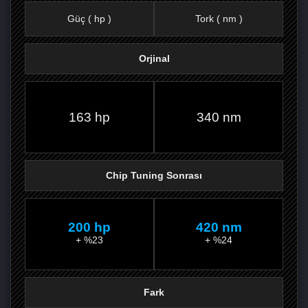
Güç ( hp )
Tork ( nm )
Orjinal
FACEBOOK'TA
TWITTER'DA
GOOGLE
WHATSAPP’TA
163 hp
340 nm
Chip Tuning Sonrası
200 hp
420 nm
+ %23
+ %24
Fark