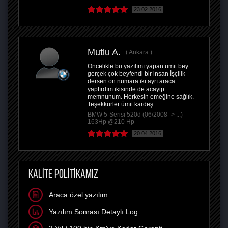
23.02.2016
Mutlu A.
Ankara
Öncelikle bu yazılımı yapan ümit bey
gerçek çok beyfendi bir insan İşçilik
dersen on numara iki ayrı araca
yaptırdım ikisinde de acayip
memnunum. Herkesin emeğine sağlık.
Teşekkürler ümit kardeş
BMW 5-Serisi 520d (06/2008 -> ...) -
163Hp @210 Hp
20.04.2016
KALİTE POLİTİKAMIZ
Araca özel yazılım
Yazılım Sonrası Detaylı Log