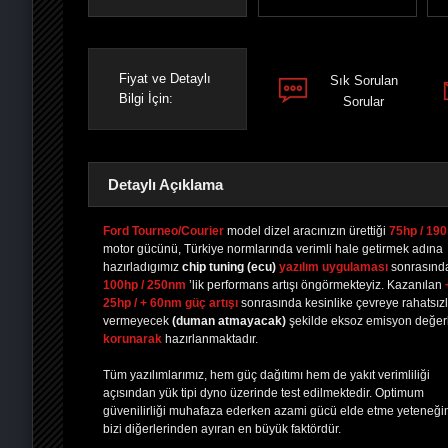
Fiyat ve Detaylı
Sık Sorulan
Bilgi İçin:
Sorular
Detaylı Açıklama
Ford Tourneo/Courier
model dizel aracınızın ürettiği
75hp / 19
motor gücünü, Türkiye normlarında verimli hale getirmek adına
hazırladıgımız
chip tuning
(ecu)
yazılım uygulaması
sonrasınd
PAYLAŞ
PAYLAŞ
PLUS'TA
PAYLAŞ
100hp / 250nm
’lik performans artışı öngörmekteyiz. Kazanılan
25hp / + 60nm güç artışı
sonrasında kesinlike çevreye rahatsızl
vermeyecek
(duman atmayacak)
şekilde eksoz emisyon değerl
korunarak
hazırlanmaktadır.
Tüm yazılımlarımız, hem güç dağıtımı hem de yakıt verimliliği
açısından yük tipi dyno üzerinde test edilmektedir. Optimum
güvenilirliği muhafaza ederken azami gücü elde etme yeteneği
bizi diğerlerinden ayıran en büyük faktördür.