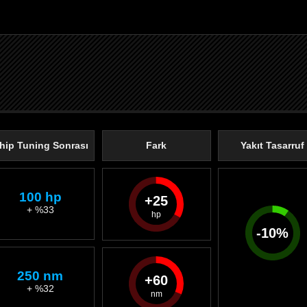
hip Tuning Sonrası
Fark
Yakıt Tasarruf
100 hp
25
+ %33
-
10
%
250 nm
60
+ %32