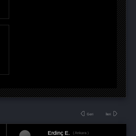
Geri
İleri
Erdinç E.
Ankara