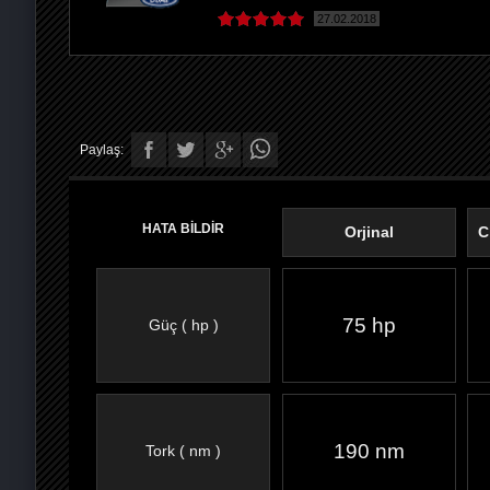
27.02.2018
Paylaş:
HATA BİLDİR
Orjinal
C
75 hp
Güç ( hp )
FACEBOOK'TA
TWITTER'DA
GOOGLE
WHATSAPP’TA
190 nm
Tork ( nm )