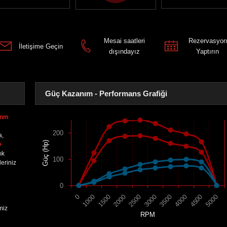
Mesai saatleri
Rezervasyon
İletişime Geçin
dışındayız
Yaptırın
Güç Kazanım - Performans Grafiği
0nm
200
a,
Güç (Hp)
+
ık
100
eriniz
0
1500
4000
2000
4500
2500
5000
0
3000
1000
3500
miz
RPM