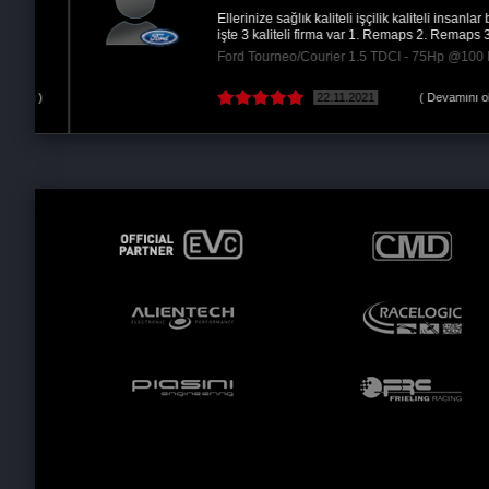
Ellerinize sağlık kaliteli işçilik kaliteli insanlar bu
işte 3 kaliteli firma var 1. Remaps 2. Remaps 3...
Ford Tourneo/Courier 1.5 TDCI - 75Hp @100 Hp
 )
22.11.2021
( Devamını oku )