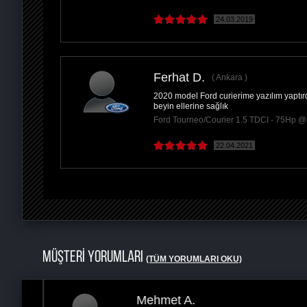
24.03.2019
Ferhat D.
Ankara
2020 model Ford curierime yazılım yaptır
beyin ellerine sağlık
Ford Tourneo/Courier 1.5 TDCI - 75Hp 
22.04.2021
MÜŞTERİ YORUMLARI
(TÜM YORUMLARI OKU)
Mehmet A.