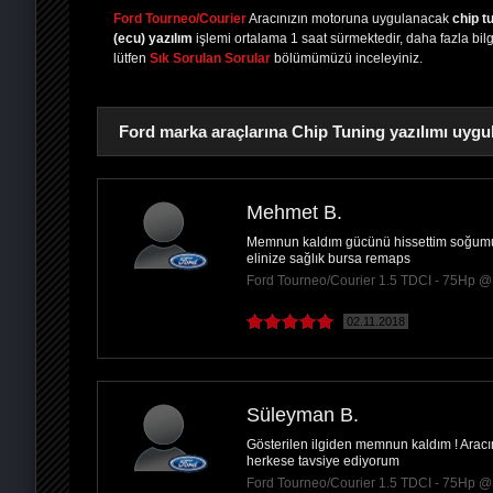
Ford Tourneo/Courier
Aracınızın motoruna uygulanacak
chip t
(ecu) yazılım
işlemi ortalama 1 saat sürmektedir, daha fazla bilgi
lütfen
Sık Sorulan Sorular
bölümümüzü inceleyiniz.
Ford marka araçlarına Chip Tuning yazılımı uygu
Mehmet B.
Memnun kaldım gücünü hissettim soğumu
PAYLAŞ
elinize sağlık bursa remaps
Ford Tourneo/Courier 1.5 TDCI - 75Hp 
02.11.2018
Süleyman B.
Gösterilen ilgiden memnun kaldım ! Aracımd
herkese tavsiye ediyorum
Ford Tourneo/Courier 1.5 TDCI - 75Hp 