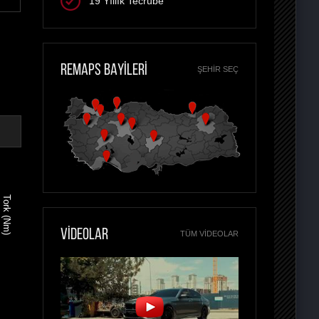
19 Yıllık Tecrübe
REMAPS BAYİLERİ
ŞEHIR SEÇ
Tork (Nm)
VİDEOLAR
TÜM VIDEOLAR