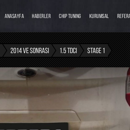
ANASAYFA
HABERLER
CHIP TUNING
KURUMSAL
REFER
Firmamız
Hakkımızda
Ekibimiz
2014 VE SONRASI
1.5 TDCI
STAGE 1
Eğitim
Bayilik
İnsan Kaynakları