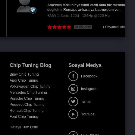
Aracımın farkli bir yazilimi vardi ama hic memnun
degildim. Remaps ankara’ya basvurdum ve...
BMW 1-Serisi 120d - 184Hp @220 Hp
04.05.2019
( Devamını oku )
Chip Tuning Blog
Sosyal Medya
Bmw Chip Tuning
Facebook
Audi Chip Tuning
Volkswagen Chip Tuning
Instagram
Mercedes Chip Tuning
Porsche Chip Tuning
Twitter
Peugeot Chip Tuning
Renault Chip Tuning
Youtube
Ford Chip Tuning
Detaylı Tüm Liste