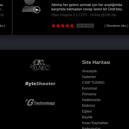
Aklıma her geleni sormak için her aradığımda
karşımda bıkmadan cevap veren bir Ümit bey...
Opel Insignia 2.0 CDTI - 163Hp @205 Hp
18.08.2020
( Devamını oku )
Site Haritası
Anasayfa
Haberler
CHIP TUNING
Kurumsal
Firmamız
Hakkımızda
Ekibimiz
Eğitim
Bayilik
İnsan Kaynakları
Referanslar