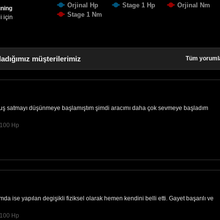
Orjinal Hp
Stage 1 Hp
Orjinal Nm
uning
Stage 1 Nm
 için
ladığımız müşterilerimiz
Tüm yoruml
ş satmayı düşünmeye başlamıştım şimdi aracımı daha çok sevmeye başladım
@100 Hp
a ise yapılan degişikli fiziksel olarak hemen kendini belli etti. Gayet başarılı ve
@100 Hp