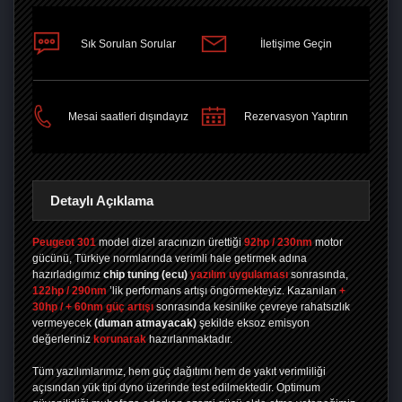
Sık Sorulan Sorular
İletişime Geçin
PAYLAŞ
Mesai saatleri dışındayız
Rezervasyon Yaptırın
Detaylı Açıklama
Peugeot 301
model dizel aracınızın ürettiği
92hp / 230nm
motor
gücünü, Türkiye normlarında verimli hale getirmek adına
hazırladıgımız
chip tuning
(ecu)
yazılım uygulaması
sonrasında,
122hp / 290nm
’lik performans artışı öngörmekteyiz. Kazanılan
+
30hp / + 60nm güç artışı
sonrasında kesinlike çevreye rahatsızlık
vermeyecek
(duman atmayacak)
şekilde eksoz emisyon
değerleriniz
korunarak
hazırlanmaktadır.
Tüm yazılımlarımız, hem güç dağıtımı hem de yakıt verimliliği
açısından yük tipi dyno üzerinde test edilmektedir. Optimum