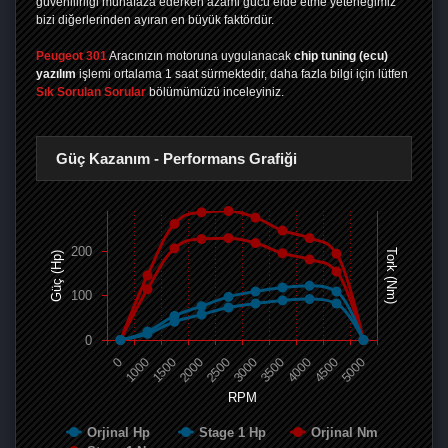
güvenilirliği muhafaza ederken azami gücü elde etme yeteneğimiz
bizi diğerlerinden ayıran en büyük faktördür.
Peugeot 301
Aracınızın motoruna uygulanacak
chip tuning (ecu)
yazılım
işlemi ortalama 1 saat sürmektedir, daha fazla bilgi için lütfen
Sık Sorulan Sorular
bölümümüzü inceleyiniz.
Güç Kazanım - Performans Grafiği
200
Tork (Nm)
Güç (Hp)
100
0
0
1000
1500
2000
2500
3000
3500
4000
4500
5000
RPM
Orjinal Hp
Stage 1 Hp
Orjinal Nm