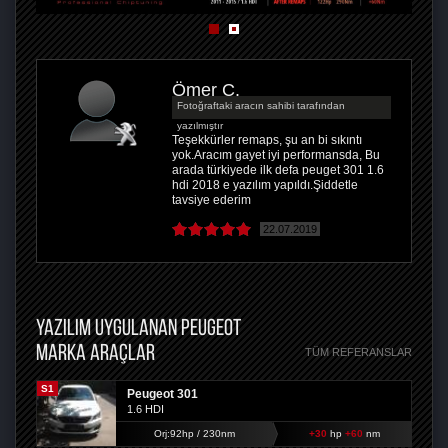
Ömer Ç.
Fotoğraftaki aracın sahibi tarafından
yazılmıştır
Teşekkürler remaps, şu an bi sıkıntı
yok.Aracım gayet iyi performansda, Bu
arada türkiyede ilk defa peuget 301 1.6
hdi 2018 e yazılım yapıldı.Şiddetle
tavsiye ederim
22.07.2019
YAZILIM UYGULANAN PEUGEOT
MARKA ARAÇLAR
TÜM REFERANSLAR
S1
Peugeot 301
1.6 HDI
Orj:92hp / 230nm
+30
hp
+60
nm