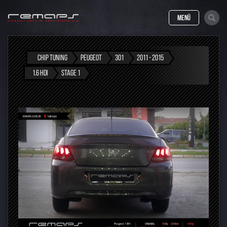
MENÜ
CHIP TUNING
PEUGEOT
301
2011 - 2015
1.6 HDI
STAGE 1