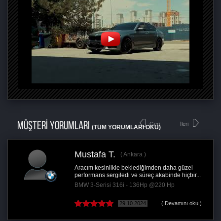
MÜŞTERİ YORUMLARI
Geri
İleri
(TÜM YORUMLARI OKU)
Mustafa T.
Ankara
Aracım kesinlikle beklediğimden daha güzel
performans sergiledi ve süreç akabinde hiçbir...
BMW 3-Serisi 316i - 136Hp @220 Hp
29.10.2024
( Devamını oku )