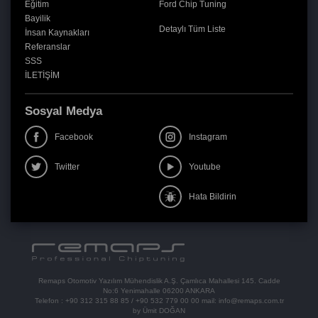
Eğitim
Ford Chip Tuning
Bayilik
Detaylı Tüm Liste
İnsan Kaynakları
Referanslar
SSS
İLETİŞİM
Sosyal Medya
Facebook
Instagram
Twitter
Youtube
Hata Bildirin
Remaps Otomotiv Yazılım Mühendislik A.Ş. Çamlıca Mahallesi 145. Cadde
No:6 Yenimahalle 06200 ANKARA
Telefon :
+90 312 315 88 85
/
+90 532 779 00 00
mail:
info@remaps.com.tr
by Ümit DOĞAN