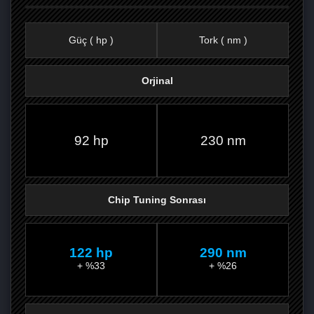
Güç ( hp )
Tork ( nm )
Orjinal
FACEBOOK'TA
TWITTER'DA
GOOGLE
WHATSAPP’TA
92 hp
230 nm
Chip Tuning Sonrası
122 hp
290 nm
+ %33
+ %26