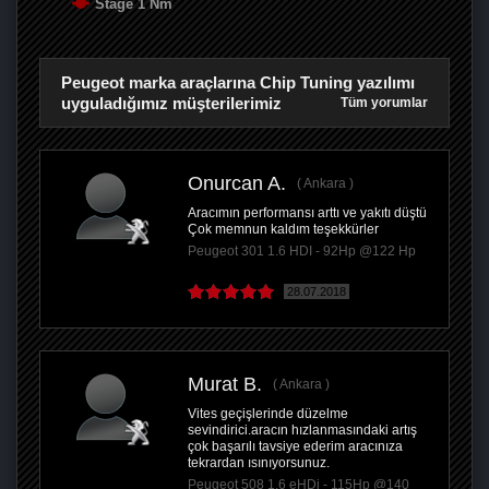
Stage 1 Nm
Peugeot marka araçlarına Chip Tuning yazılımı
uyguladığımız müşterilerimiz
Tüm yorumlar
Onurcan A.
Ankara
Aracımın performansı arttı ve yakıtı düştü
Çok memnun kaldım teşekkürler
Peugeot 301 1.6 HDI - 92Hp @122 Hp
28.07.2018
Murat B.
Ankara
Vites geçişlerinde düzelme
sevindirici.aracın hızlanmasındaki artış
çok başarılı tavsiye ederim aracınıza
tekrardan ısınıyorsunuz.
Peugeot 508 1.6 eHDi - 115Hp @140