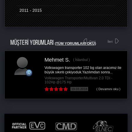
2011 - 2015
MÜŞTERİ YORUMLARI
Geri
İleri
(TÜM YORUMLARI OKU)
Mehmet S.
İstanbul
Volkswagen transporter 102 bg olan aracımız ile
büyük sıkıntı çekiyoduk.Yazılımdan sonra...
Volkswagen Transporter/Multivan 2.0 TDi -
102Hp @175 Hp
19.03.2018
( Devamını oku )