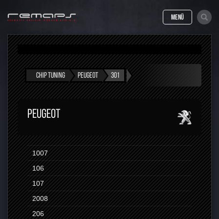
MENÜ
CHIP TUNING
PEUGEOT
301
PEUGEOT
1007
106
107
2008
206