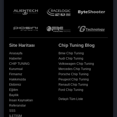
Site Haritası
Chip Tuning Blog
Anasayfa
Bmw Chip Tuning
Haberler
Audi Chip Tuning
CHIP TUNING
Volkswagen Chip Tuning
Kurumsal
Mercedes Chip Tuning
Firmamız
Porsche Chip Tuning
Hakkımızda
Peugeot Chip Tuning
Ekibimiz
Renault Chip Tuning
Eğitim
Ford Chip Tuning
Bayilik
Detaylı Tüm Liste
İnsan Kaynakları
Referanslar
SSS
İLETİŞİM