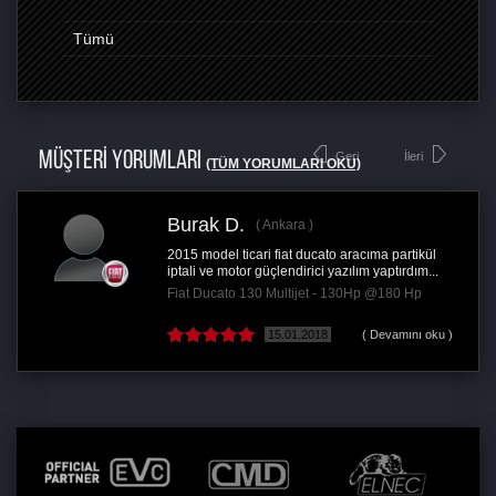
Tümü
MÜŞTERİ YORUMLARI
Geri
İleri
(TÜM YORUMLARI OKU)
ak D.
Murat E
Ankara
odel ticari fiat ducato aracıma partikül
Araç alt dev
 ve motor güçlendirici yazılım yaptırdım...
vites geçişle
ucato 130 Multijet - 130Hp @180 Hp
Jeep Reneg
15.01.2018
( Devamını oku )