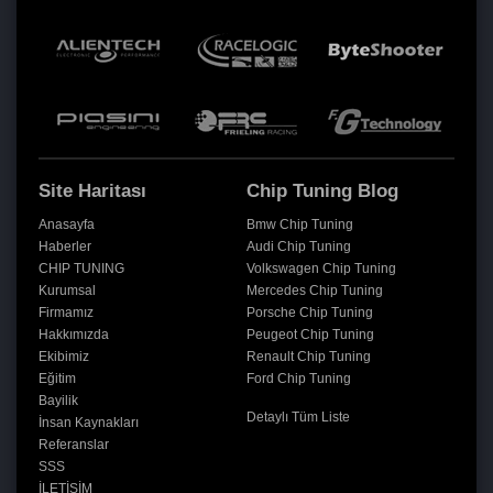
Site Haritası
Chip Tuning Blog
Anasayfa
Bmw Chip Tuning
Haberler
Audi Chip Tuning
CHIP TUNING
Volkswagen Chip Tuning
Kurumsal
Mercedes Chip Tuning
Firmamız
Porsche Chip Tuning
Hakkımızda
Peugeot Chip Tuning
Ekibimiz
Renault Chip Tuning
Eğitim
Ford Chip Tuning
Bayilik
Detaylı Tüm Liste
İnsan Kaynakları
Referanslar
SSS
İLETİŞİM