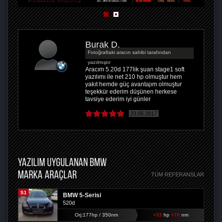
Burak D.
Fotoğraftaki aracın sahibi tarafından
yazılmıştır
Aracım 5.20d 177lik şuan stage1 soft
yazılımı ile net 210 hp olmuştur hem
yakıt hemde güç avantajım olmuştur
teşekkür ederim düşünen herkese
tavsiye ederim iyi günler
23.05.2017
YAZILIM UYGULANAN BMW
MARKA ARAÇLAR
TÜM REFERANSLAR
S1
BMW 5-Serisi
520d
Orj:177hp / 350nm
+33
hp
+70
nm