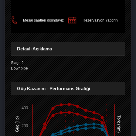
PAYLAŞ
Mesai saatleri dışındayız
Rezervasyon Yaptırın
Detaylı Açıklama
Stage 2:
Downpipe
Güç Kazanım - Performans Grafiği
400
Tork (Nm)
Güç (Hp)
200