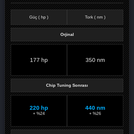
Güç ( hp )
Tork ( nm )
Orjinal
FACEBOOK'TA
TWITTER'DA
GOOGLE
WHATSAPP’TA
177 hp
350 nm
Chip Tuning Sonrası
220 hp
440 nm
+ %24
+ %26