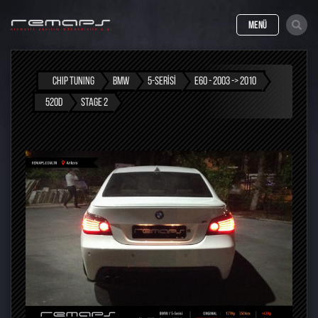
MENÜ
CHIP TUNING
BMW
5-SERISI
E60 - 2003 -> 2010
520D
STAGE 2