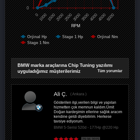
0
0
1000
1500
2000
2500
3000
3500
4000
4500
5000
RPM
Orjinal Hp
Stage 1 Hp
Orjinal Nm
Stage 1 Nm
BMW marka araçlarına Chip Tuning yazılımı
uyguladığımız müşterilerimiz
Tüm yorumlar
Ali Ç.
Ankara
Gösterilen ilgi,verilen bilgi ve yapılan
hizmetten çok memnun kaldım.Ümit
Doğan kardeşimin ellerine sağlık aracım
kendine geldi diyebilirim. Herkese
tavsiye ediyorum.
BMW 5-Serisi 520d - 177Hp @220 Hp
29.06.2015