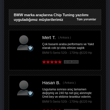
BMW marka araçlarına Chip Tuning yazılımı
uyguladığımız müşterilerimiz
Tüm yorumlar
Mert T.
Ankara
Çok basarılı araba performans ve Yakıt
olarak cok iyi oldu elinize saglık
BMW 5-Serisi 520i - 170Hp @220 Hp
22.06.2015
Hasan B.
Ankara
Uygulama sonrası araç tamamen
değişmiş ve 240 hp net güç alınmıştır.
Ümit bey ve ekibine tesekkur ederim.
BMW 5-Serisi 520i - 170Hp @220 Hp