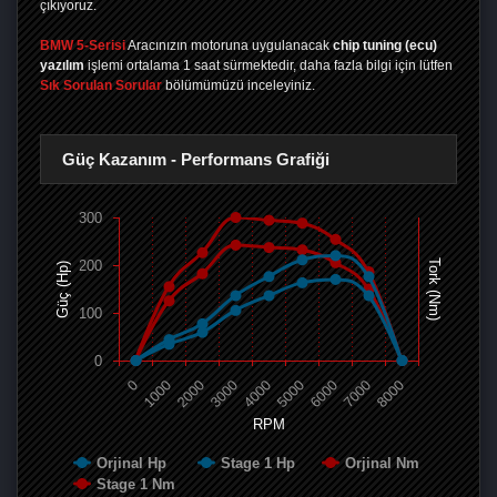
çıkıyoruz.
BMW 5-Serisi
Aracınızın motoruna uygulanacak
chip tuning (ecu)
yazılım
işlemi ortalama 1 saat sürmektedir, daha fazla bilgi için lütfen
Sık Sorulan Sorular
bölümümüzü inceleyiniz.
Güç Kazanım - Performans Grafiği
300
200
Tork (Nm)
Güç (Hp)
100
0
0
1000
2000
3000
4000
5000
6000
7000
8000
RPM
Orjinal Hp
Stage 1 Hp
Orjinal Nm
Stage 1 Nm