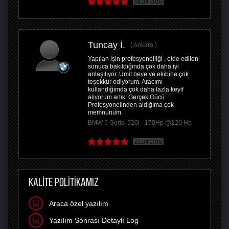
04.04.2016
Tuncay İ.
Ankara
Yapılan işin profesyonelliği , elde edilen
sonuca bakıldığında çok daha iyi
anlaşılıyor. Ümit beye ve ekibine çok
teşekkür ediyorum. Aracımı
kullandığımda çok daha fazla keyif
alıyorum artık. Gerçek Gücü
Profesyonelinden aldığıma çok
memnunum.
BMW 5-Serisi 520i - 170Hp @220 Hp
21.04.2016
KALİTE POLİTİKAMIZ
Araca özel yazılım
Yazılım Sonrası Detaylı Log