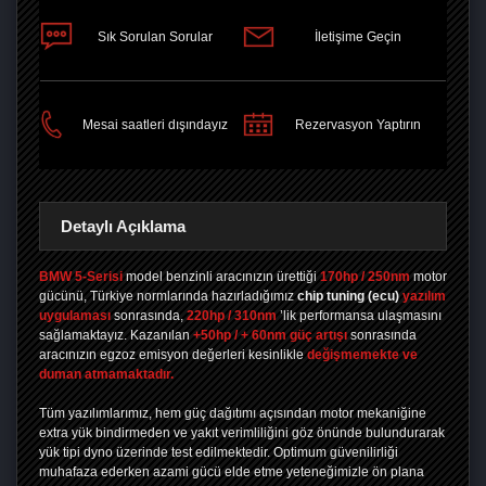
Sık Sorulan Sorular
İletişime Geçin
PAYLAŞ
Mesai saatleri dışındayız
Rezervasyon Yaptırın
Detaylı Açıklama
BMW 5-Serisi
model benzinli aracınızın ürettiği
170hp / 250nm
motor
gücünü, Türkiye normlarında hazırladığımız
chip tuning
(ecu)
yazılım
uygulaması
sonrasında,
220hp / 310nm
’lik performansa ulaşmasını
sağlamaktayız. Kazanılan
+50hp / + 60nm güç artışı
sonrasında
aracınızın egzoz emisyon değerleri kesinlikle
değişmemekte ve
duman atmamaktadır.
Tüm yazılımlarımız, hem güç dağıtımı açısından motor mekaniğine
extra yük bindirmeden ve yakıt verimliliğini göz önünde bulundurarak
yük tipi dyno üzerinde test edilmektedir. Optimum güvenilirliği
muhafaza ederken azami gücü elde etme yeteneğimizle ön plana