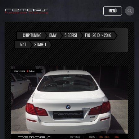
MENÜ
CHIP TUNING
BMW
5-SERISI
F10 - 2010 -> 2016
520I
STAGE 1