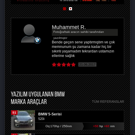
Muhammet R.
Fotoğraftaki aracın sahibi tarafından
yazılmıştır
Bende geçen sene yaptırmıştım ve çok
memnunum şu zamana kadar hiç bir
sıkıntı yaşamadım tekrardan ustamızın
ellerine sağlık
21.06.2017
YAZILIM UYGULANAN BMW
MARKA ARAÇLAR
TÜM REFERANSLAR
S1
BMW 5-Serisi
520i
Orj:170hp / 250nm
+50
hp
+60
nm