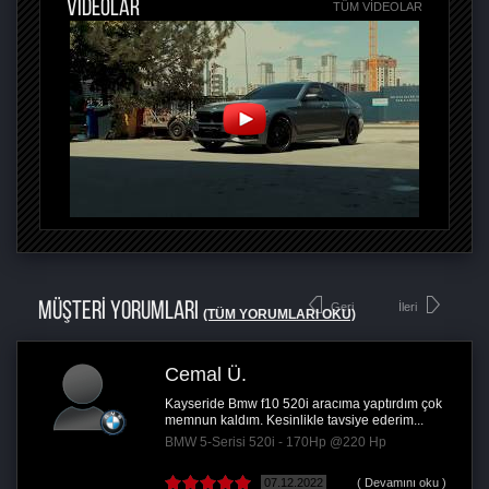
VİDEOLAR
TÜM VIDEOLAR
MÜŞTERİ YORUMLARI
Geri
İleri
(TÜM YORUMLARI OKU)
Cemal Ü.
Kayseride Bmw f10 520i aracıma yaptırdım çok
memnun kaldım. Kesinlikle tavsiye ederim...
BMW 5-Serisi 520i - 170Hp @220 Hp
07.12.2022
( Devamını oku )