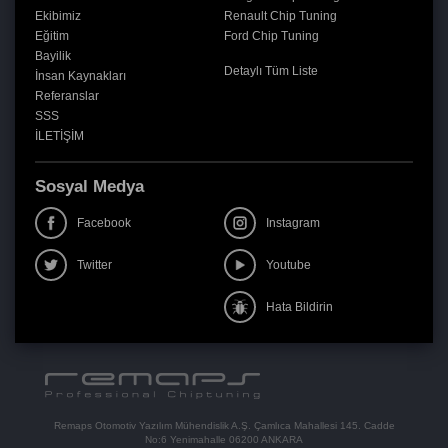
Ekibimiz
Renault Chip Tuning
Eğitim
Ford Chip Tuning
Bayilik
Detaylı Tüm Liste
İnsan Kaynakları
Referanslar
SSS
İLETİŞİM
Sosyal Medya
Facebook
Instagram
Twitter
Youtube
Hata Bildirin
Remaps Otomotiv Yazılım Mühendislik A.Ş. Çamlıca Mahallesi 145. Cadde
No:6 Yenimahalle 06200 ANKARA