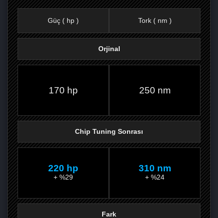
Güç ( hp )
Tork ( nm )
Orjinal
FACEBOOK'TA
TWITTER'DA
GOOGLE
WHATSAPP’TA
170 hp
250 nm
Chip Tuning Sonrası
220 hp
310 nm
+ %29
+ %24
Fark