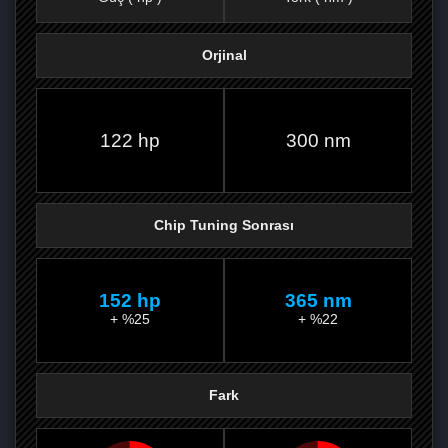
Orjinal
FACEBOOK'TA
TWITTER'DA
GOOGLE
WHATSAPP’TA
122 hp
300 nm
Chip Tuning Sonrası
152 hp
365 nm
+ %25
+ %22
Fark