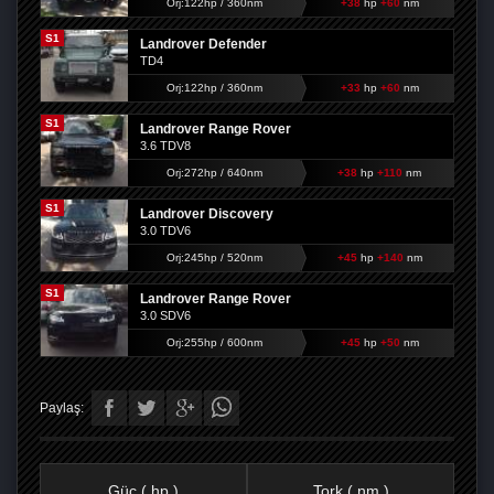
Orj:122hp / 360nm
+38
hp
+60
nm
S1
Landrover Defender
TD4
Orj:122hp / 360nm
+33
hp
+60
nm
S1
Landrover Range Rover
3.6 TDV8
Orj:272hp / 640nm
+38
hp
+110
nm
S1
Landrover Discovery
3.0 TDV6
Orj:245hp / 520nm
+45
hp
+140
nm
S1
Landrover Range Rover
3.0 SDV6
Orj:255hp / 600nm
+45
hp
+50
nm
Paylaş:
Güç ( hp )
Tork ( nm )