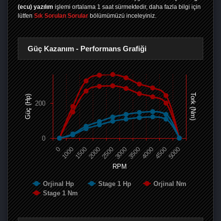
(ecu) yazılım
işlemi ortalama 1 saat sürmektedir, daha fazla bilgi için
lütfen
Sık Sorulan Sorular
bölümümüzü inceleyiniz.
Güç Kazanım - Performans Grafiği
Tork (Nm)
Güç (Hp)
200
0
0
1000
1500
2000
2500
3000
3500
4000
4500
5000
RPM
Orjinal Hp
Stage 1 Hp
Orjinal Nm
Stage 1 Nm