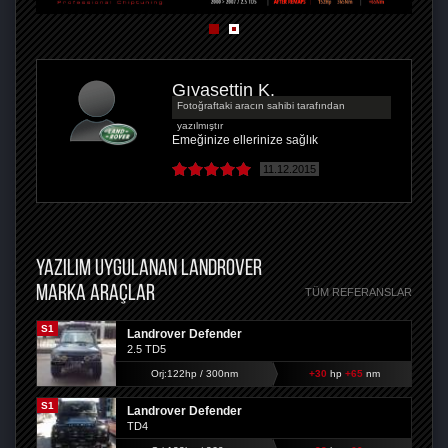
Gıyasettin K.
Fotoğraftaki aracın sahibi tarafından
yazılmıştır
Emeğinize ellerinize sağlık
11.12.2015
YAZILIM UYGULANAN LANDROVER
MARKA ARAÇLAR
TÜM REFERANSLAR
S1
Landrover Defender
2.5 TD5
Orj:122hp / 300nm
+30
hp
+65
nm
S1
Landrover Defender
TD4