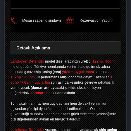
PAYLAŞ
Mesai saatleri dışındayız
Rezervasyon Yaptırın
Detaylı Açıklama
Landrover Defender
model dizel aracınızın ürettiği
122hp / 300nm
motor gücünü, Türkiye normlarında verimli hale getirmek adına
hazırladıgımız
chip tuning
(ecu)
yazılım uygulaması
sonrasında,
152hp / 365nm
’lik performans artışı öngörmekteyiz. Kazanılan
+
30hp / + 65nm güç artışı
sonrasında kesinlike çevreye rahatsızlık
vermeyecek
(duman atmayacak)
şekilde eksoz emisyon
değerleriniz
korunarak
hazırlanmaktadır.
Tüm yazılımlarımız, hem güç dağıtımı hem de yakıt verimliliği
açısından yük tipi dyno üzerinde test edilmektedir. Optimum
güvenilirliği muhafaza ederken azami gücü elde etme yeteneğimiz
bizi diğerlerinden ayıran en büyük faktördür.
Landrover Defender
Aracınızın motoruna uygulanacak
chip tuning