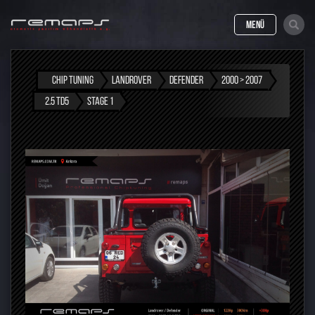
MENÜ
CHIP TUNING
LANDROVER
DEFENDER
2000 > 2007
2.5 TD5
STAGE 1