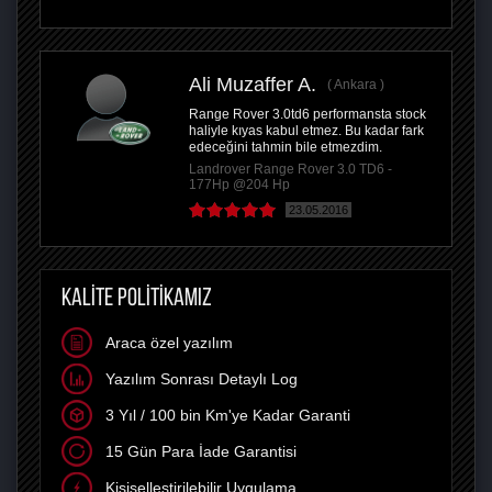
Ali Muzaffer A.
Ankara
Range Rover 3.0td6 performansta stock
haliyle kıyas kabul etmez. Bu kadar fark
edeceğini tahmin bile etmezdim.
Landrover Range Rover 3.0 TD6 -
177Hp @204 Hp
23.05.2016
KALİTE POLİTİKAMIZ
Araca özel yazılım
Yazılım Sonrası Detaylı Log
3 Yıl / 100 bin Km'ye Kadar Garanti
15 Gün Para İade Garantisi
Kişiselleştirilebilir Uygulama