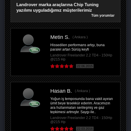
Landrover marka araçlarına Chip Tuning
yazılımı uyguladığımız müşterilerimiz
Tüm yorumlar
Metin S.
Ankara
Hissedilen performans artışı, buna
paralel artan Sürüş keyfi
Landrover Freelander 2.2 TD4 - 150Hp
@215 Hp
22.06.2015
Hasan B.
Ankara
Yoğun iş temposunda bana vakit ayıran
ümit beye tesekkür ederim. Aracımızın
ara hızlanmaları serileşmiş ve gaz
tepkimesi artmıştır. Saygı ile..
Landrover Freelander 2.2 TD4 - 150Hp
@215 Hp
22.03.2016