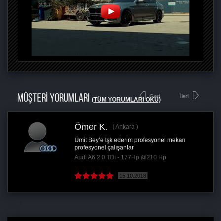
MÜŞTERİ YORUMLARI
Geri
İleri
(TÜM YORUMLARI OKU)
Ömer K.
Ankara
Ümit Bey’e tşk ederim profesyonel mekan
profesyonel çalışanlar
Audi A6 2.0 TDi - 177Hp @210 Hp
15.10.2018