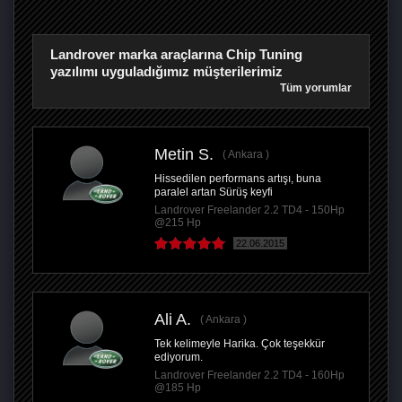
Landrover marka araçlarına Chip Tuning
yazılımı uyguladığımız müşterilerimiz
Tüm yorumlar
Metin S.
Ankara
Hissedilen performans artışı, buna
paralel artan Sürüş keyfi
Landrover Freelander 2.2 TD4 - 150Hp
@215 Hp
22.06.2015
Ali A.
Ankara
Tek kelimeyle Harika. Çok teşekkür
ediyorum.
Landrover Freelander 2.2 TD4 - 160Hp
@185 Hp