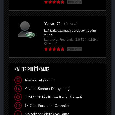
19.01.2018
Yasin G.
Ankara
Lafı fazla uzatmaya gerek yok , doğru
adres
Landrover Freelander 2.0 TD4 - 112Hp
@140 Hp
09.02.2019
KALİTE POLİTİKAMIZ
Araca özel yazılım
Yazılım Sonrası Detaylı Log
3 Yıl / 100 bin Km'ye Kadar Garanti
15 Gün Para İade Garantisi
Kişiselleştirilebilir Uygulama