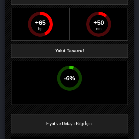
65
50
PAYLAŞ
PAYLAŞ
PLUS'TA
PAYLAŞ
Yakıt Tasarruf
-
6
%
Fiyat ve Detaylı Bilgi İçin: