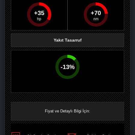
35
70
PAYLAŞ
PAYLAŞ
PLUS'TA
PAYLAŞ
Yakıt Tasarruf
-
13
%
Fiyat ve Detaylı Bilgi İçin: