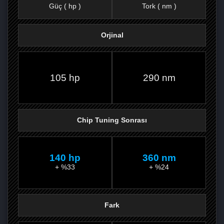
Güç ( hp )
Tork ( nm )
Orjinal
FACEBOOK'TA
TWITTER'DA
GOOGLE
WHATSAPP’TA
105 hp
290 nm
Chip Tuning Sonrası
140 hp
360 nm
+ %33
+ %24
Fark