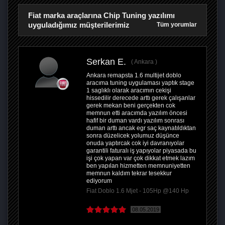
Fiat marka araçlarına Chip Tuning yazılımı
uyguladığımız müşterilerimiz
Tüm yorumlar
Serkan E.
Ankara
Ankara remapsta 1.6 multijet doblo
aracıma tuning uygulaması yaptık stage
1 saglıklı olarak aracımın cekişi
hissedilir derecede arttı gerek çalışanlar
gerek mekan beni gerçekten cok
memnun etti aracımda yazılım öncesi
hafif bir duman vardı yazılım sonrası
duman arttı ancak egr saç kaynatıldıktan
sonra düzelicek yolumuz düşünce
onuda yaptırcak cok iyi davranıyolar
garantili faturalı iş yapıyolar piyasada bu
işi çok yapan var çok dikkat etmek lazım
ben yapılan hizmetten memnuniyetten
memnun kaldım tekrar tesekkur
ediyorum
Fiat Doblo 1.6 Mjet - 105Hp @140 Hp
08.05.2019