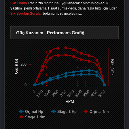
Fiat Doblo
Aracınızın motoruna uygulanacak
chip tuning (ecu)
yazılım
işlemi ortalama 1 saat sürmektedir, daha fazla bilgi için lütfen
Sık Sorulan Sorular
bölümümüzü inceleyiniz.
Güç Kazanım - Performans Grafiği
Tork (Nm)
Güç (Hp)
200
0
0
1000
1500
2000
2500
3000
3500
4000
4500
5000
RPM
Orjinal Hp
Stage 1 Hp
Orjinal Nm
Stage 1 Nm