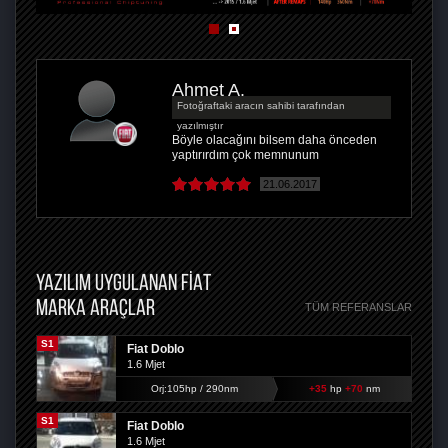
Ahmet A.
Fotoğraftaki aracın sahibi tarafından
yazılmıştır
Böyle olacağını bilsem daha önceden
yaptırırdım çok memnunum
21.06.2017
YAZILIM UYGULANAN FIAT
MARKA ARAÇLAR
TÜM REFERANSLAR
S1
Fiat Doblo
1.6 Mjet
Orj:105hp / 290nm
+35
hp
+70
nm
S1
Fiat Doblo
1.6 Mjet