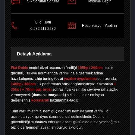
Sık Sorulan Sorular
İletişime Geçin
PAYLAŞ
Bilgi Hattı
Rezervasyon Yaptırın
0 532 111 2230
Detaylı Açıklama
Fiat Doblo
model dizel aracınızın ürettiği
105hp / 290nm
motor
gücünü, Türkiye normlarında verimli hale getirmek adına
hazırladıgımız
chip tuning
(ecu)
yazılım uygulaması
sonrasında,
140hp / 360nm
’lik performans artışı öngörmekteyiz. Kazanılan
+
35hp / + 70nm güç artışı
sonrasında kesinlike çevreye rahatsızlık
vermeyecek
(duman atmayacak)
şekilde eksoz emisyon
değerleriniz
korunarak
hazırlanmaktadır.
Tüm yazılımlarımız, hem güç dağıtımı hem de yakıt verimliliği
açısından yük tipi dyno üzerinde test edilmektedir. Optimum
güvenilirliği muhafaza ederken azami gücü elde etme yeteneğimiz
bizi diğerlerinden ayıran en büyük faktördür.