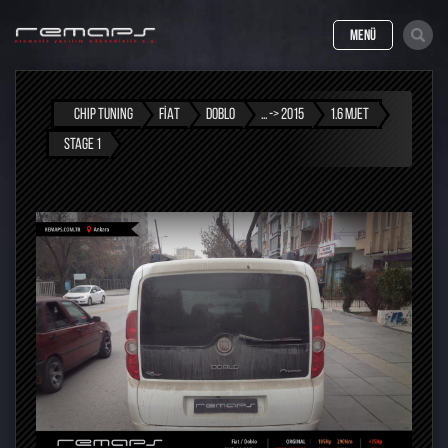
MENÜ
CHIP TUNING
FIAT
DOBLO
... -> 2015
1.6 MJET
STAGE 1