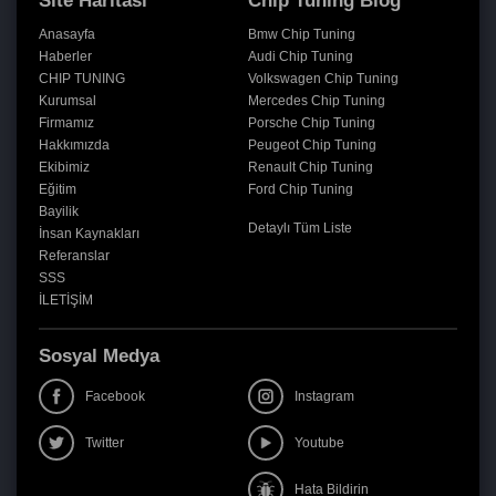
Site Haritası
Chip Tuning Blog
Anasayfa
Bmw Chip Tuning
Haberler
Audi Chip Tuning
CHIP TUNING
Volkswagen Chip Tuning
Kurumsal
Mercedes Chip Tuning
Firmamız
Porsche Chip Tuning
Hakkımızda
Peugeot Chip Tuning
Ekibimiz
Renault Chip Tuning
Eğitim
Ford Chip Tuning
Bayilik
Detaylı Tüm Liste
İnsan Kaynakları
Referanslar
SSS
İLETİŞİM
Sosyal Medya
Facebook
Instagram
Twitter
Youtube
Hata Bildirin