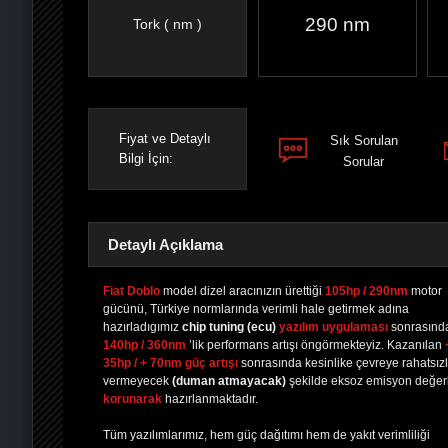
290 nm
Tork ( nm )
Fiyat ve Detaylı
Sık Sorulan
Bilgi İçin:
Sorular
Detaylı Açıklama
Fiat Doblo
model dizel aracınızın ürettiği
105hp / 290nm
motor
gücünü, Türkiye normlarında verimli hale getirmek adına
hazırladıgımız
chip tuning
(ecu)
yazılım uygulaması
sonrasınd
PAYLAŞ
PAYLAŞ
PLUS'TA
PAYLAŞ
140hp / 360nm
’lik performans artışı öngörmekteyiz. Kazanılan
35hp / + 70nm güç artışı
sonrasında kesinlike çevreye rahatsızl
vermeyecek
(duman atmayacak)
şekilde eksoz emisyon değerl
korunarak
hazırlanmaktadır.
Tüm yazılımlarımız, hem güç dağıtımı hem de yakıt verimliliği