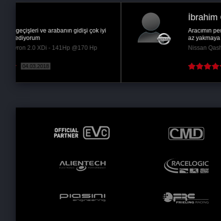
İbrahim Ç.
i
Aracımın performansı çok güzel oldu. Yakıt daha
az yakmaya başladı. Bu işin en iyisi REMAPS.
Nissan Qashqai 2.0 dci - 150Hp @180 Hp
02.11.2018