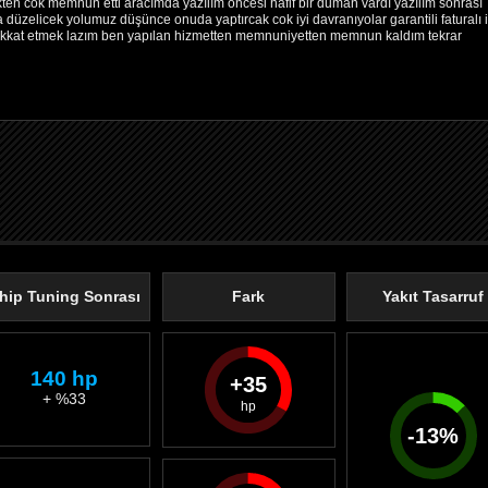
kten cok memnun etti aracımda yazılım öncesi hafif bir duman vardı yazılım sonrası
 düzelicek yolumuz düşünce onuda yaptırcak cok iyi davranıyolar garantili faturalı 
dikkat etmek lazım ben yapılan hizmetten memnuniyetten memnun kaldım tekrar
hip Tuning Sonrası
Fark
Yakıt Tasarruf
140 hp
35
+ %33
-
13
%