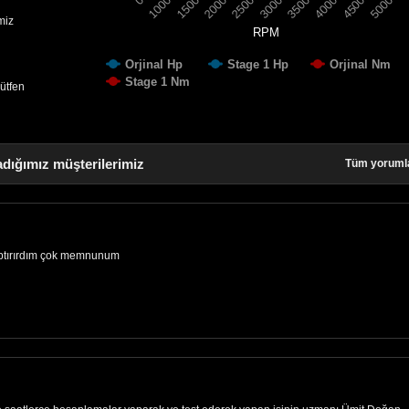
1500
4000
2000
4500
2500
5000
0
3000
1000
3500
miz
RPM
Orjinal Hp
Stage 1 Hp
Orjinal Nm
Stage 1 Nm
lütfen
adığımız müşterilerimiz
Tüm yoruml
aptırırdım çok memnunum