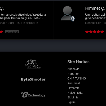
Himmet Ç.
Ankara
Ümit doğan abi oldukdan sonra her türlü
güvenebilirsiniz bu zamana kadar ümit abiyle...
Renault Clio 1.5 DCi - 90Hp @115 Hp
22.03.2016
( Devamını oku )
Site Haritası
Anasayfa
Haberler
CHIP TUNING
Kurumsal
Firmamız
Hakkımızda
Ekibimiz
Eğitim