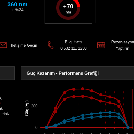
360 nm
70
+ %24
Bilgi Hattı
Rezervasyon
İletişime Geçin
0 532 111 2230
Yaptırın
Güç Kazanım - Performans Grafiği
a,
Güç (Hp)
+
200
ık
eriniz
0