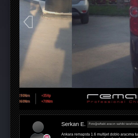
Serkan E.
Fotoğraftaki aracın sahibi tarafında
Ankara remapsta 1.6 multijet doblo aracıma tun