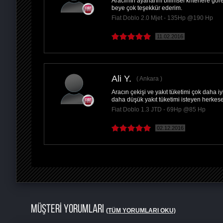
Aracımın ayarlarını bilimsel kriterlere 
beye çok teşekkür ederim.
Fiat Doblo 2.0 Mjet - 135Hp @190 Hp
11.02.2016
Ali Y.
Ankara
Aracın çekişi ve yakıt tüketimi çok daha 
daha düşük yakıt tüketimi isteyen herkese
Fiat Doblo 1.3 JTD - 69Hp @85 Hp
02.12.2016
MÜŞTERİ YORUMLARI
(TÜM YORUMLARI OKU)