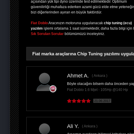
açısından yük tipi dyno üzerinde test edilmektedir. Optimum
güvenilirliği muhafaza ederken azami gücü elde etme yeteneği
bizi diğerlerinden ayıran en büyük faktördür.
Fiat Doblo
Aracınızın motoruna uygulanacak
chip tuning (ecu)
yazılım
işlemi ortalama 1 saat sürmektedir, daha fazla bilgi için 
Sık Sorulan Sorular
bölümümüzü inceleyiniz.
Fiat marka araçlarına Chip Tuning yazılımı uygul
Ahmet A.
Ankara
Böyle olacağını bilsem daha önceden y
PAYLAŞ
Fiat Doblo 1.6 Mjet - 105Hp @140 Hp
21.06.2017
Ali Y.
Ankara