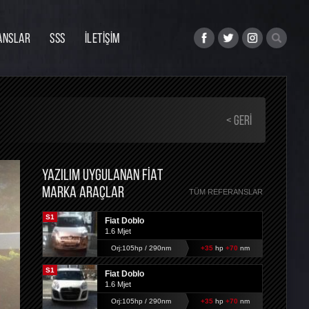
ANSLAR
SSS
İLETİŞİM
< GERI
YAZILIM UYGULANAN FIAT
MARKA ARAÇLAR
TÜM REFERANSLAR
S1
Fiat Doblo
1.6 Mjet
Orj:105hp / 290nm
+35
hp
+70
nm
S1
Fiat Doblo
1.6 Mjet
Orj:105hp / 290nm
+35
hp
+70
nm