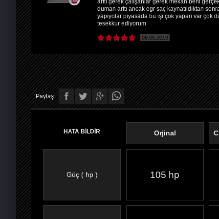
arttı gerek çalışanlar gerek mekan beni gerçe
duman arttı ancak egr saç kaynatıldıktan sonra
yapıyolar piyasada bu işi çok yapan var çok 
tesekkur ediyorum
08.05.2019
Paylaş:
HATA BİLDİR
Orjinal
C
105 hp
Güç ( hp )
FACEBOOK'TA
TWITTER'DA
GOOGLE
WHATSAPP’TA