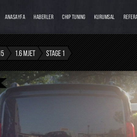
ANASAYFA
HABERLER
CHIP TUNING
KURUMSAL
REFER
Firmamız
Hakkımızda
Ekibimiz
15
1.6 MJET
STAGE 1
Eğitim
Bayilik
İnsan Kaynakları