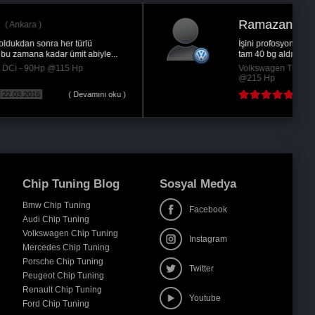
Ramazan K.
Ankara
İşini profosyonel yapan bir firmama carevellemda
tam 40 bg aldım harika oldu teşekkürler
Volkswagen Transporter/Multivan 2.0 TDi - 180Hp
@215 Hp
24.06.2015
Chip Tuning Blog
Sosyal Medya
Bmw Chip Tuning
Facebook
Audi Chip Tuning
Volkswagen Chip Tuning
Instagram
Mercedes Chip Tuning
Porsche Chip Tuning
Twitter
Peugeot Chip Tuning
Renault Chip Tuning
Youtube
Ford Chip Tuning