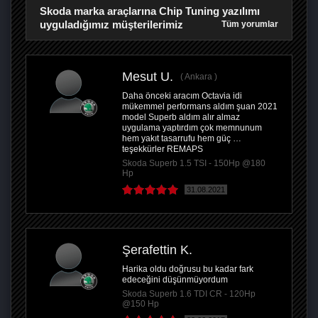
Skoda marka araçlarına Chip Tuning yazılımı
uyguladığımız müşterilerimiz
Tüm yorumlar
Mesut U.
Ankara
Daha önceki aracım Octavia idi
mükemmel performans aldım şuan 2021
model Superb aldım alır almaz
uygulama yaptırdım çok memnunum
hem yakıt tasarrufu hem güç …
teşekkürler REMAPS
Skoda Superb 1.5 TSI - 150Hp @180
Hp
31.08.2021
Şerafettin K.
Harika oldu doğrusu bu kadar fark
edeceğini düşünmüyordum
Skoda Superb 1.6 TDI CR - 120Hp
@150 Hp