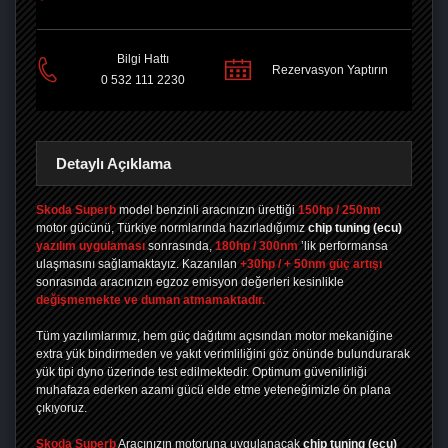
PAYLAŞ
Bilgi Hattı
Rezervasyon Yaptırın
0 532 111 2230
Detaylı Açıklama
Skoda Superb
model benzinli aracınızın ürettiği
150hp / 250nm
motor gücünü, Türkiye normlarında hazırladığımız
chip tuning
(ecu)
yazılım uygulaması
sonrasında,
180hp / 300nm
’lik performansa
ulaşmasını sağlamaktayız. Kazanılan
+30hp / + 50nm güç artışı
sonrasında aracınızın egzoz emisyon değerleri kesinlikle
değişmemekte ve duman atmamaktadır.
Tüm yazılımlarımız, hem güç dağıtımı açısından motor mekaniğine
extra yük bindirmeden ve yakıt verimliliğini göz önünde bulundurarak
yük tipi dyno üzerinde test edilmektedir. Optimum güvenilirliği
muhafaza ederken azami gücü elde etme yeteneğimizle ön plana
çıkıyoruz.
Skoda Superb
Aracınızın motoruna uygulanacak
chip tuning (ecu)