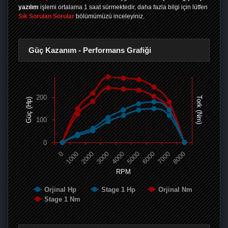
yazılım
işlemi ortalama 1 saat sürmektedir, daha fazla bilgi için lütfen
Sık Sorulan Sorular
bölümümüzü inceleyiniz.
Güç Kazanım - Performans Grafiği
200
Tork (Nm)
Güç (Hp)
100
0
0
1000
2000
3000
4000
5000
6000
7000
8000
RPM
Orjinal Hp
Stage 1 Hp
Orjinal Nm
Stage 1 Nm