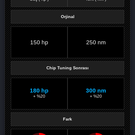
Orjinal
FACEBOOK'TA
TWITTER'DA
GOOGLE
WHATSAPP’TA
150 hp
250 nm
Chip Tuning Sonrası
180 hp
300 nm
+ %20
+ %20
Fark