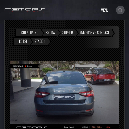
MENÜ
CHIP TUNING
SKODA
SUPERB
04/2015 VE SONRASI
1.5 TSI
STAGE 1