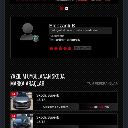
Elpozanlı B.
Fotoğraftaki aracın sahibi tarafından
yazılmıştır
Tek kelime kusursuz
05.12.2022
YAZILIM UYGULANAN SKODA
MARKA ARAÇLAR
TÜM REFERANSLAR
S1
Skoda Superb
1.5 TSI
Orj:150hp / 250nm
+30
hp
+50
nm
S1
Skoda Superb
1.5 TSI