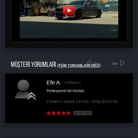
MÜŞTERİ YORUMLARI
Geri
İleri
(TÜM YORUMLARI OKU)
Efe A.
Ankara
Profesyonel bir hizmet ..
Citroën C-elysée 1.6 HDI - 92Hp @120 Hp
06.08.2021