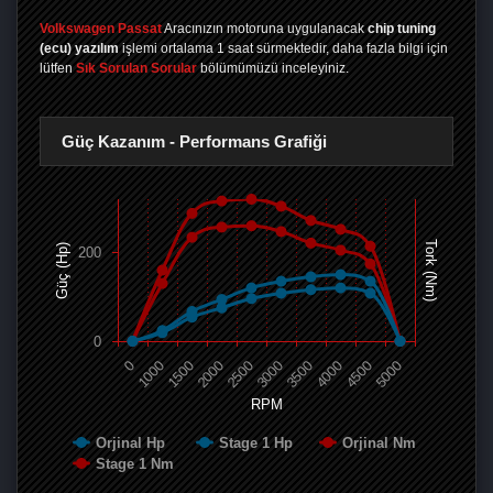
Volkswagen Passat
Aracınızın motoruna uygulanacak
chip tuning
(ecu) yazılım
işlemi ortalama 1 saat sürmektedir, daha fazla bilgi için
lütfen
Sık Sorulan Sorular
bölümümüzü inceleyiniz.
Güç Kazanım - Performans Grafiği
Tork (Nm)
Güç (Hp)
200
0
0
1000
1500
2000
2500
3000
3500
4000
4500
5000
RPM
Orjinal Hp
Stage 1 Hp
Orjinal Nm
Stage 1 Nm