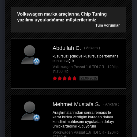
Volkswagen marka araçlarına Chip Tuning
yazılımı uyguladığımız müşterilerimiz
Tüm yorumlar
Abdullah C.
Ankara
kusursuz işcilik ve kusursuz performans
elinize sağlık
Volkswagen Passat 1.6 TDI CR - 120Hp
@150 Hp
22.06.2015
Mehmet Mustafa S.
Ankara
Araştırmalarımdan sonra remaps te
karar kıldım verdigim karadan dolayı
kendimi muhteşem uyguladan dolayı
ümit kardeşimi kutluyorum
Volkswagen Passat 1.6 TDI CR - 120Hp
@150 Hp