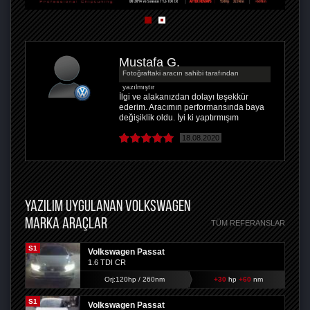
Mustafa G.
Fotoğraftaki aracın sahibi tarafından
yazılmıştır
İlgi ve alakanızdan dolayı teşekkür
ederim. Aracımın performansında baya
değişiklik oldu. İyi ki yaptırmışım
18.08.2020
YAZILIM UYGULANAN VOLKSWAGEN
MARKA ARAÇLAR
TÜM REFERANSLAR
S1
Volkswagen Passat
1.6 TDI CR
Orj:120hp / 260nm
+30
hp
+60
nm
S1
Volkswagen Passat