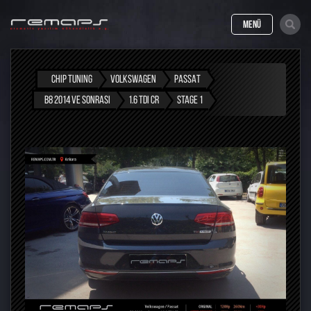
MENÜ
CHIP TUNING
VOLKSWAGEN
PASSAT
B8 2014 VE SONRASI
1.6 TDI CR
STAGE 1