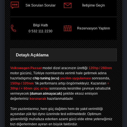
Sık Sorulan Sorular
İletişime Geçin
PAYLAŞ
Bilgi Hattı
Rezervasyon Yaptırın
0 532 111 2230
Detaylı Açıklama
Volkswagen Passat
model dizel aracınızın ürettiği
120hp / 260nm
motor gücünü, Türkiye normlarında verimli hale getirmek adına
hazırladıgımız
chip tuning
(ecu)
yazılım uygulaması
sonrasında,
150hp / 320nm
’lik performans artışı öngörmekteyiz. Kazanılan
+
30hp / + 60nm güç artışı
sonrasında kesinlike çevreye rahatsızlık
vermeyecek
(duman atmayacak)
şekilde eksoz emisyon
değerleriniz
korunarak
hazırlanmaktadır.
Tüm yazılımlarımız, hem güç dağıtımı hem de yakıt verimliliği
açısından yük tipi dyno üzerinde test edilmektedir. Optimum
güvenilirliği muhafaza ederken azami gücü elde etme yeteneğimiz
bizi diğerlerinden ayıran en büyük faktördür.