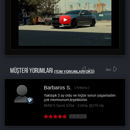
MÜŞTERİ YORUMLARI
Geri
İleri
(TÜM YORUMLARI OKU)
Barbaros S.
Ankara
Yaklaşık 3 ay oldu ve hiçbir sorun yaşamadım
çok memnunum,teşekkürler.
BMW 5-Serisi 525d - 218Hp @270 Hp
10.11.2021