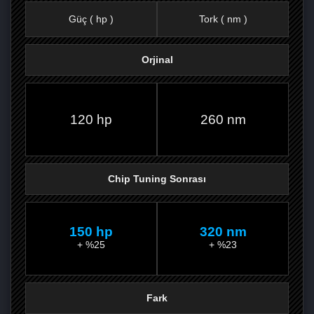
Güç ( hp )
Tork ( nm )
Orjinal
FACEBOOK'TA
TWITTER'DA
GOOGLE
WHATSAPP’TA
120 hp
260 nm
Chip Tuning Sonrası
150 hp
320 nm
+ %25
+ %23
Fark