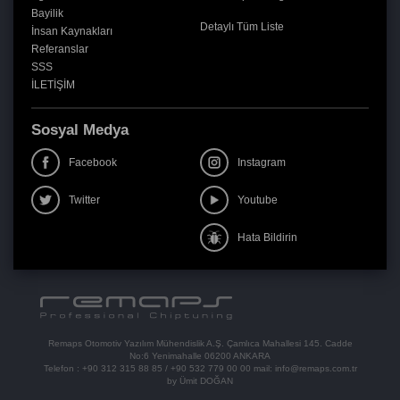
Bayilik
Detaylı Tüm Liste
İnsan Kaynakları
Referanslar
SSS
İLETİŞİM
Sosyal Medya
Facebook
Instagram
Twitter
Youtube
Hata Bildirin
Remaps Otomotiv Yazılım Mühendislik A.Ş. Çamlıca Mahallesi 145. Cadde
No:6 Yenimahalle 06200 ANKARA
Telefon :
+90 312 315 88 85
/
+90 532 779 00 00
mail:
info@remaps.com.tr
by Ümit DOĞAN