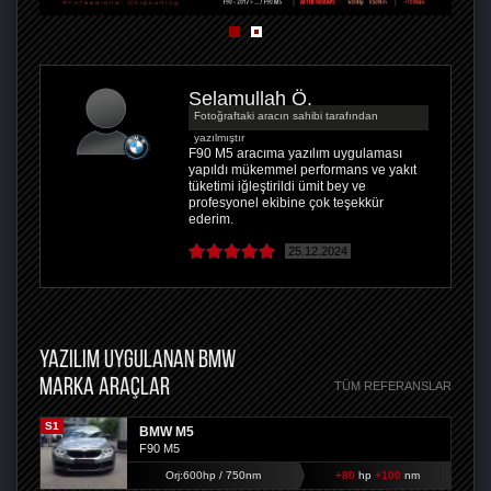
Selamullah Ö.
Fotoğraftaki aracın sahibi tarafından
yazılmıştır
F90 M5 aracıma yazılım uygulaması
yapıldı mükemmel performans ve yakıt
tüketimi iğleştirildi ümit bey ve
profesyonel ekibine çok teşekkür
ederim.
25.12.2024
YAZILIM UYGULANAN BMW
MARKA ARAÇLAR
TÜM REFERANSLAR
S1
BMW M5
F90 M5
Orj:600hp / 750nm
+80
hp
+100
nm