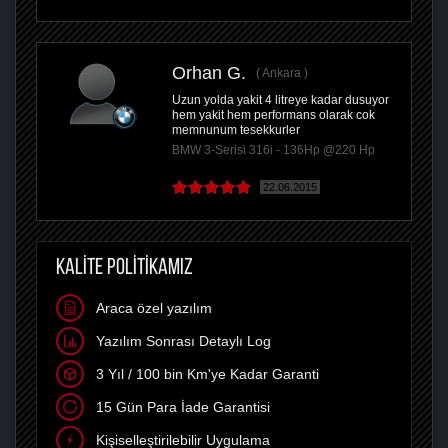
Orhan G.
Ankara
Uzun yolda yakit 4 litreye kadar dusuyor
hem yakit hem performans olarak cok
memnunum tesekkurler
BMW 3-Serisi 316i - 136Hp @220 Hp
22.06.2015
KALİTE POLİTİKAMIZ
Araca özel yazılım
Yazılım Sonrası Detaylı Log
3 Yıl / 100 bin Km'ye Kadar Garanti
15 Gün Para İade Garantisi
Kişiselleştirilebilir Uygulama