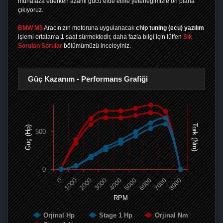
muhafaza ederken azami gücü elde etme yeteneğimizle ön plana
çıkıyoruz.
BMW M5
Aracınızın motoruna uygulanacak
chip tuning (ecu) yazılım
işlemi ortalama 1 saat sürmektedir, daha fazla bilgi için lütfen
Sık
Sorulan Sorular
bölümümüzü inceleyiniz.
Güç Kazanım - Performans Grafiği
Tork (Nm)
Güç (Hp)
500
0
0
1000
2000
3000
4000
5000
6000
7000
8000
RPM
Orjinal Hp
Stage 1 Hp
Orjinal Nm