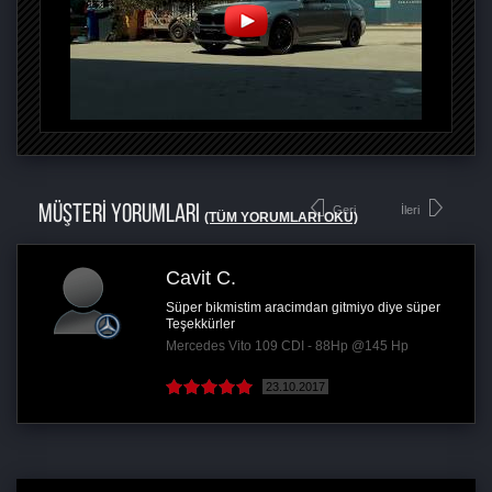
MÜŞTERİ YORUMLARI
Geri
İleri
(TÜM YORUMLARI OKU)
Cavit C.
Süper bikmistim aracimdan gitmiyo diye süper
Teşekkürler
Mercedes Vito 109 CDI - 88Hp @145 Hp
23.10.2017