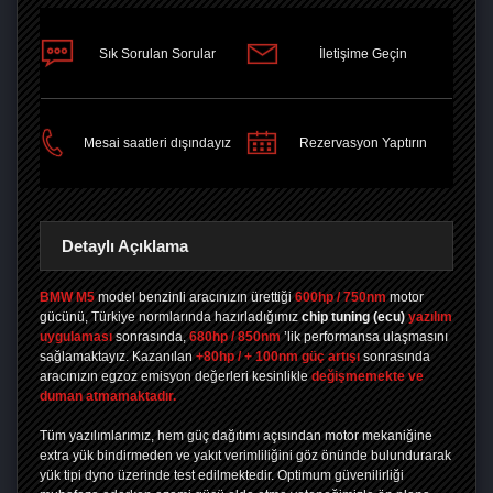
Sık Sorulan Sorular
İletişime Geçin
PAYLAŞ
Mesai saatleri dışındayız
Rezervasyon Yaptırın
Detaylı Açıklama
BMW M5
model benzinli aracınızın ürettiği
600hp / 750nm
motor
gücünü, Türkiye normlarında hazırladığımız
chip tuning
(ecu)
yazılım
uygulaması
sonrasında,
680hp / 850nm
’lik performansa ulaşmasını
sağlamaktayız. Kazanılan
+80hp / + 100nm güç artışı
sonrasında
aracınızın egzoz emisyon değerleri kesinlikle
değişmemekte ve
duman atmamaktadır.
Tüm yazılımlarımız, hem güç dağıtımı açısından motor mekaniğine
extra yük bindirmeden ve yakıt verimliliğini göz önünde bulundurarak
yük tipi dyno üzerinde test edilmektedir. Optimum güvenilirliği