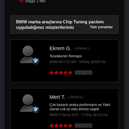
Stage 1 Nm
BMW marka araçlarına Chip Tuning yazılımı
uyguladığımız müşterilerimiz
Tüm yorumlar
Ekrem G.
Ankara
Tesekkurler Remaps
BMW M5 F10 M5 - 560Hp @680 Hp
14.07.2015
Mert T.
Ankara
Çok basarılı araba performans ve Yakıt
olarak cok iyi oldu elinize saglık
BMW 5-Serisi 520i - 170Hp @220 Hp
22.06.2015