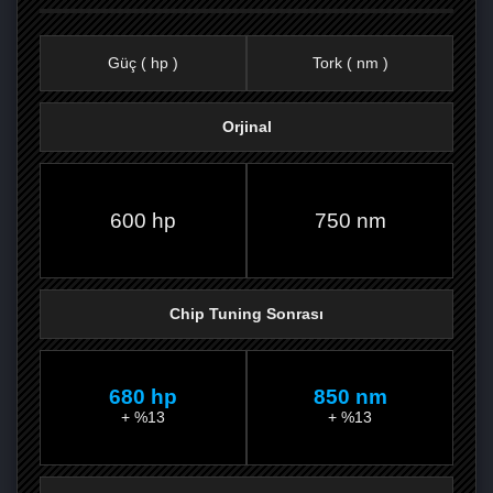
Güç ( hp )
Tork ( nm )
Orjinal
FACEBOOK'TA
TWITTER'DA
GOOGLE
WHATSAPP’TA
600 hp
750 nm
Chip Tuning Sonrası
680 hp
850 nm
+ %13
+ %13