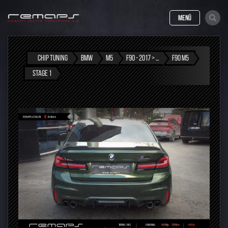
MENÜ
CHIP TUNING
BMW
M5
F90 - 2017 > ...
F90 M5
STAGE 1