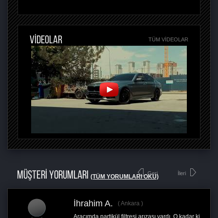
VİDEOLAR
TÜM VIDEOLAR
MÜŞTERİ YORUMLARI
Geri
İleri
(TÜM YORUMLARI OKU)
İhrahim A.
Ankara
Aracımda partikül filtresi arızası vardı. O kadar ki