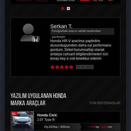
Serkan T.
Fotoğraftaki aracın sahibi tarafından
yazılmıştır
Honda HR-V aracima yaptirdim
dusundugumden daha oyi performans
gordum. Sirket kurumsalligi olarak
antalya calisani bilgilendirmeleri icin
koray bey e cok tesekkur ederim
22.04.2021
YAZILIM UYGULANAN HONDA
MARKA ARAÇLAR
TÜM REFERANSLAR
S1
Honda Civic
2.0T Type R
Orj:320hp / 400nm
+40
hp
+100
nm