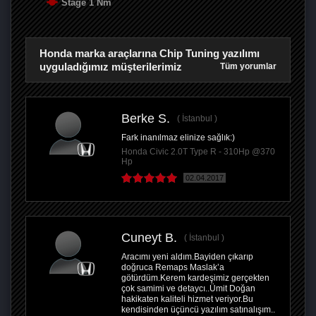
Stage 1 Nm
Honda marka araçlarına Chip Tuning yazılımı
uyguladığımız müşterilerimiz
Tüm yorumlar
Berke S.
İstanbul
Fark inanılmaz elinize sağlık:)
Honda Civic 2.0T Type R - 310Hp @370
Hp
02.04.2017
Cuneyt B.
İstanbul
Aracımı yeni aldım.Bayiden çıkarıp
doğruca Remaps Maslak’a
götürdüm.Kerem kardeşimiz gerçekten
çok samimi ve detaycı..Ümit Doğan
hakikaten kaliteli hizmet veriyor.Bu
kendisinden üçüncü yazılım satınalışım..