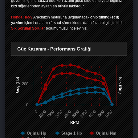
güvenilirliği muhafaza ederken azami gücü elde etme yeteneğimiz
bizi diğerlerinden ayıran en büyük faktördür.
Honda HR-V
Aracınızın motoruna uygulanacak
chip tuning (ecu)
yazılım
işlemi ortalama 1 saat sürmektedir, daha fazla bilgi için lütfen
Sık Sorulan Sorular
bölümümüzü inceleyiniz.
Güç Kazanım - Performans Grafiği
Tork (Nm)
Güç (Hp)
200
0
0
1000
1500
2000
2500
3000
3500
4000
4500
5000
RPM
Orjinal Hp
Stage 1 Hp
Orjinal Nm