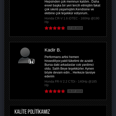
Hepsinden çok memnun kaldım.. Daha
evvel başka bir yeri tercih etmiştim fakat
çok sıkıntı yaşamıştım.Kendisine ve
ekibine çok teşekkür ediyorum..
Honda CR-V 1.6 iDTEC - 160Hp @190
Hp
17.03.2018
Kadir B.
Performans artisi hemen
hissediliyor,yakit tüketimi de azaldi .
Bursa daki arkadaslar cok yardimci
oldu. Salih Beye teşekkürler. Aynen
böyle devam edin... Herkeze tavsiye
ederim
Honda FR-V 2.2 CTDi - 140Hp @185
Hp
28.07.2018
KALİTE POLİTİKAMIZ