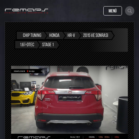
MENÜ
CHIP TUNING
HONDA
HR-V
2015 VE SONRASI
1.6 I-DTEC
STAGE 1