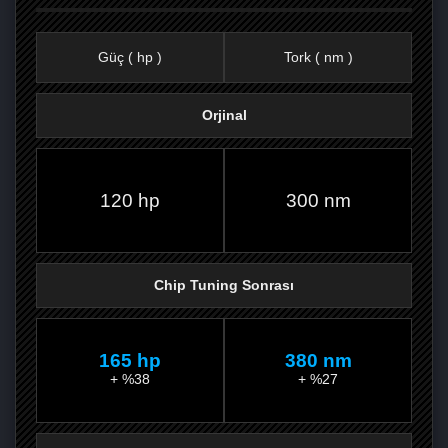
Güç ( hp )
Tork ( nm )
Orjinal
FACEBOOK'TA
TWITTER'DA
GOOGLE
WHATSAPP’TA
120 hp
300 nm
Chip Tuning Sonrası
165 hp
380 nm
+ %38
+ %27