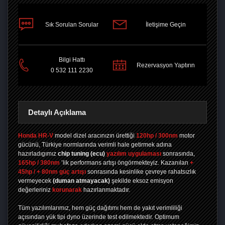
Sık Sorulan Sorular
İletişime Geçin
PAYLAŞ
Bilgi Hattı
Rezervasyon Yaptırın
0 532 111 2230
Detaylı Açıklama
Honda HR-V
model dizel aracınızın ürettiği
120hp / 300nm
motor
gücünü, Türkiye normlarında verimli hale getirmek adına
hazırladıgımız
chip tuning
(ecu)
yazılım uygulaması
sonrasında,
165hp / 380nm
’lik performans artışı öngörmekteyiz. Kazanılan
+
45hp / + 80nm güç artışı
sonrasında kesinlike çevreye rahatsızlık
vermeyecek
(duman atmayacak)
şekilde eksoz emisyon
değerleriniz
korunarak
hazırlanmaktadır.
Tüm yazılımlarımız, hem güç dağıtımı hem de yakıt verimliliği
açısından yük tipi dyno üzerinde test edilmektedir. Optimum