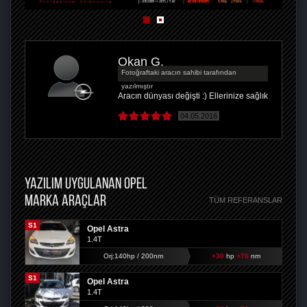
Okan G.
Fotoğraftaki aracın sahibi tarafından
yazılmıştır
Aracın dünyası değişti :) Ellerinize sağlık
04.05.2016
YAZILIM UYGULANAN OPEL
MARKA ARAÇLAR
TÜM REFERANSLAR
S1
Opel Astra
1.4T
Orj:140hp / 200nm
+30
hp
+70
nm
S1
Opel Astra
1.4T