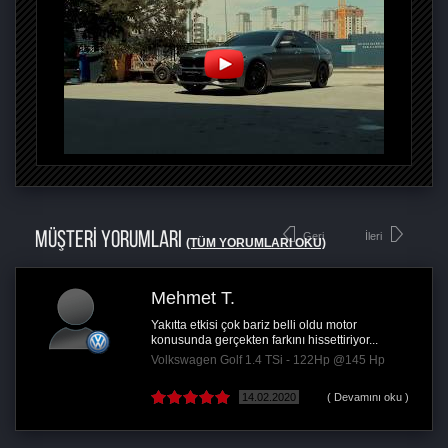
MÜŞTERİ YORUMLARI
Geri
İleri
(TÜM YORUMLARI OKU)
Mehmet T.
Yakıtta etkisi çok bariz belli oldu motor
konusunda gerçekten farkını hissettiriyor...
Volkswagen Golf 1.4 TSi - 122Hp @145 Hp
14.02.2020
( Devamını oku )