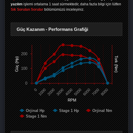
yazılım
işlemi ortalama 1 saat sürmektedir, daha fazla bilgi için lütfen
Sık Sorulan Sorular
bölümümüzü inceleyiniz.
Güç Kazanım - Performans Grafiği
200
Tork (Nm)
Güç (Hp)
100
0
0
1000
2000
3000
4000
5000
6000
7000
8000
RPM
Orjinal Hp
Stage 1 Hp
Orjinal Nm
Stage 1 Nm