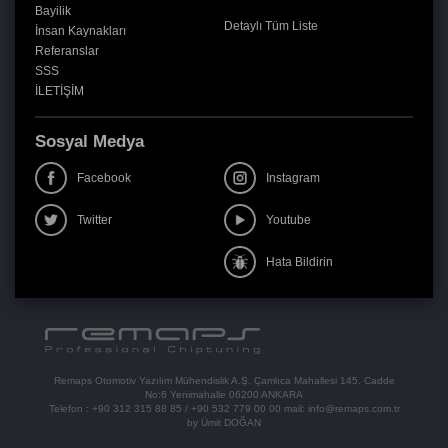
Bayilik
Detaylı Tüm Liste
İnsan Kaynakları
Referanslar
SSS
İLETİŞİM
Sosyal Medya
Facebook
Instagram
Twitter
Youtube
Hata Bildirin
Remaps Otomotiv Yazılım Mühendislik A.Ş. Çamlıca Mahallesi 145. Cadde
No:6 Yenimahalle 06200 ANKARA
Telefon :
+90 312 315 88 85
/
+90 532 779 00 00
mail:
info@remaps.com.tr
by Ümit DOĞAN