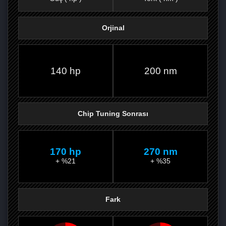
Orjinal
FACEBOOK'TA
TWITTER'DA
GOOGLE
WHATSAPP’TA
140 hp
200 nm
Chip Tuning Sonrası
170 hp
270 nm
+ %21
+ %35
Fark