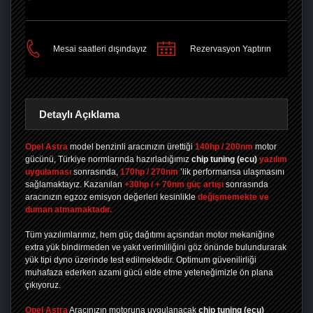
PAYLAŞ
Mesai saatleri dışındayız
Rezervasyon Yaptırın
Detaylı Açıklama
Opel Astra
model benzinli aracınızın ürettiği
140hp / 200nm
motor
gücünü, Türkiye normlarında hazırladığımız
chip tuning
(ecu)
yazılım
uygulaması
sonrasında,
170hp / 270nm
’lik performansa ulaşmasını
sağlamaktayız. Kazanılan
+30hp / + 70nm güç artışı
sonrasında
aracınızın egzoz emisyon değerleri kesinlikle
değişmemekte ve
duman atmamaktadır.
Tüm yazılımlarımız, hem güç dağıtımı açısından motor mekaniğine
extra yük bindirmeden ve yakıt verimliliğini göz önünde bulundurarak
yük tipi dyno üzerinde test edilmektedir. Optimum güvenilirliği
muhafaza ederken azami gücü elde etme yeteneğimizle ön plana
çıkıyoruz.
Opel Astra
Aracınızın motoruna uygulanacak
chip tuning (ecu)