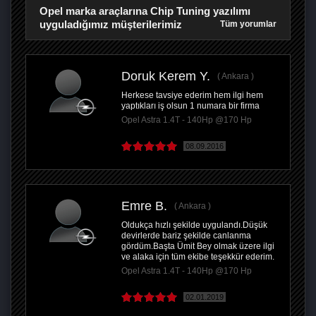
Opel marka araçlarına Chip Tuning yazılımı
uyguladığımız müşterilerimiz
Tüm yorumlar
Doruk Kerem Y.
Ankara
Herkese tavsiye ederim hem ilgi hem
yaptıkları iş olsun 1 numara bir firma
Opel Astra 1.4T - 140Hp @170 Hp
08.09.2016
Emre B.
Ankara
Oldukça hızlı şekilde uygulandı.Düşük
devirlerde bariz şekilde canlanma
gördüm.Başta Ümit Bey olmak üzere ilgi
ve alaka için tüm ekibe teşekkür ederim.
Opel Astra 1.4T - 140Hp @170 Hp
02.01.2019