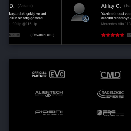
Atılay C.
İstanbul
Yazılım öncesi ve sonrası 2011 Vito 113 CDI
aracımı dinamoya çıkartmadım. Ancak özellikle...
Mercedes Vito 113 CDI - 136Hp @200 Hp
 )
18.06.2017
( Devamını oku )