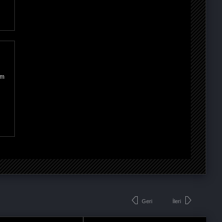
ım
Geri
İleri