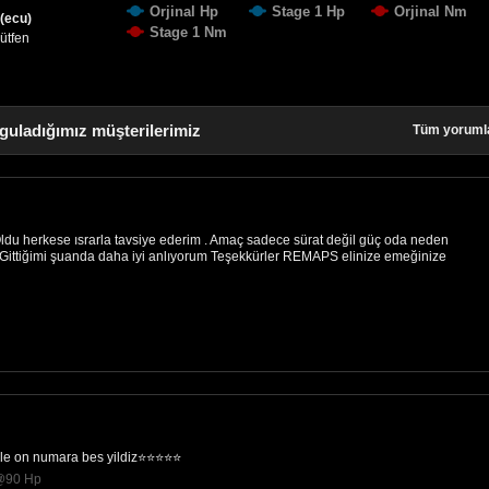
Orjinal Hp
Stage 1 Hp
Orjinal Nm
 (ecu)
Stage 1 Nm
lütfen
guladığımız müşterilerimiz
Tüm yoruml
du herkese ısrarla tavsiye ederim . Amaç sadece sürat değil güç oda neden
Gittiğimi şuanda daha iyi anlıyorum Teşekkürler REMAPS elinize emeğinize
e on numara bes yildiz⭐️⭐️⭐️⭐️⭐️
 @90 Hp