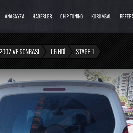
ANASAYFA
HABERLER
CHIP TUNING
KURUMSAL
REFER
Firmamız
Hakkımızda
Ekibimiz
2007 VE SONRASI
1.6 HDI
STAGE 1
Eğitim
Bayilik
İnsan Kaynakları