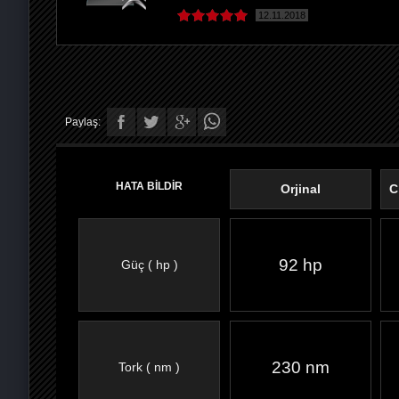
12.11.2018
Paylaş:
HATA BİLDİR
Orjinal
C
92 hp
Güç ( hp )
FACEBOOK'TA
TWITTER'DA
GOOGLE
WHATSAPP’TA
230 nm
Tork ( nm )