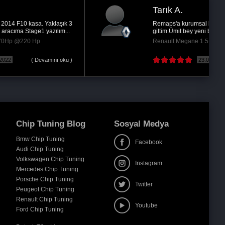
Tarık A.
Remaps'a kurumsal bir x firmanın yazılımı varken
gittim.Ümit bey yeni bir yazılım hazırladı ve...
Renault Megane 1.5 DCi - 105Hp @130 Hp
23.08.2019
( Devamını oku )
Chip Tuning Blog
Sosyal Medya
Bmw Chip Tuning
Facebook
Audi Chip Tuning
Volkswagen Chip Tuning
Instagram
Mercedes Chip Tuning
Porsche Chip Tuning
Twitter
Peugeot Chip Tuning
Renault Chip Tuning
Youtube
Ford Chip Tuning