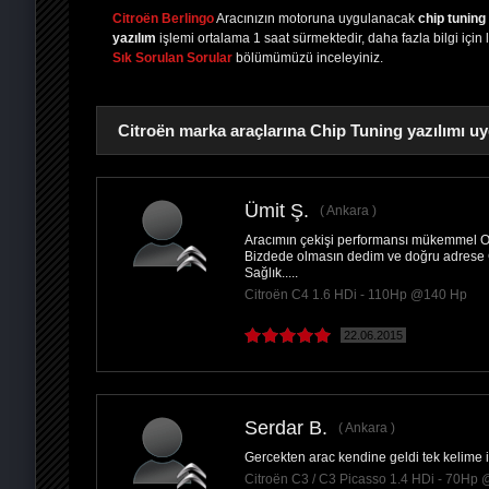
Citroën Berlingo
Aracınızın motoruna uygulanacak
chip tuning
yazılım
işlemi ortalama 1 saat sürmektedir, daha fazla bilgi için 
Sık Sorulan Sorular
bölümümüzü inceleyiniz.
Citroën marka araçlarına Chip Tuning yazılımı uy
Ümit Ş.
Ankara
Aracımın çekişi performansı mükemmel Ol
PAYLAŞ
Bizdede olmasın dedim ve doğru adrese 
Sağlık.....
Citroën C4 1.6 HDi - 110Hp @140 Hp
22.06.2015
Serdar B.
Ankara
Gercekten arac kendine geldi tek kelime il
Citroën C3 / C3 Picasso 1.4 HDi - 70Hp