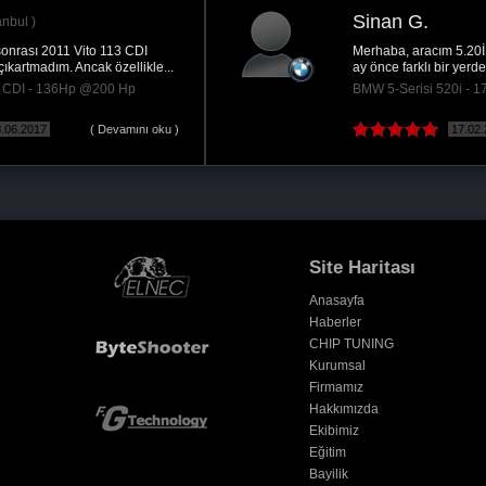
Sinan G.
Merhaba, aracım 5.20İ 2014 F10 kasa. Yaklaşık 3
ay önce farklı bir yerde aracıma Stage1 yazılım...
BMW 5-Serisi 520i - 170Hp @220 Hp
17.02.2022
( Devamını oku )
Site Haritası
Anasayfa
Haberler
CHIP TUNING
Kurumsal
Firmamız
Hakkımızda
Ekibimiz
Eğitim
Bayilik