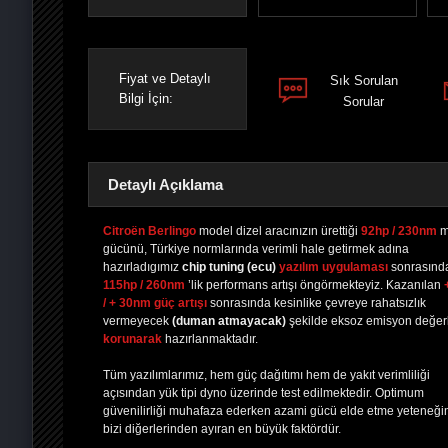
Fiyat ve Detaylı
Sık Sorulan
Bilgi İçin:
Sorular
Detaylı Açıklama
Citroën Berlingo
model dizel aracınızın ürettiği
92hp / 230nm
m
gücünü, Türkiye normlarında verimli hale getirmek adına
hazırladıgımız
chip tuning
(ecu)
yazılım uygulaması
sonrasınd
PAYLAŞ
PAYLAŞ
PLUS'TA
PAYLAŞ
115hp / 260nm
’lik performans artışı öngörmekteyiz. Kazanılan
/ + 30nm güç artışı
sonrasında kesinlike çevreye rahatsızlık
vermeyecek
(duman atmayacak)
şekilde eksoz emisyon değerl
korunarak
hazırlanmaktadır.
Tüm yazılımlarımız, hem güç dağıtımı hem de yakıt verimliliği
açısından yük tipi dyno üzerinde test edilmektedir. Optimum
güvenilirliği muhafaza ederken azami gücü elde etme yeteneği
bizi diğerlerinden ayıran en büyük faktördür.