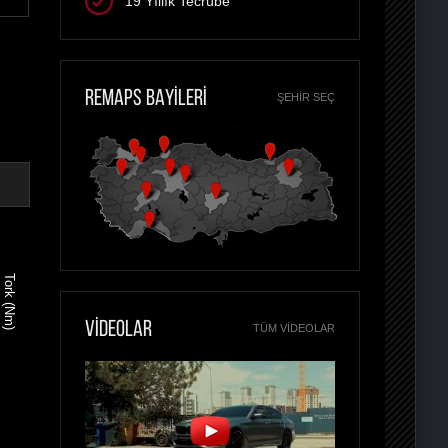
19 Yıllık Tecrübe
REMAPS BAYİLERİ
ŞEHIR SEÇ
Tork (Nm)
VİDEOLAR
TÜM VIDEOLAR