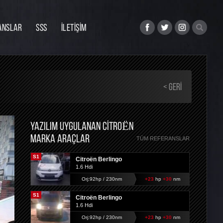
ANSLAR
SSS
İLETİŞİM
< GERI
YAZILIM UYGULANAN CITROËN
MARKA ARAÇLAR
TÜM REFERANSLAR
S1
Citroën Berlingo
1.6 Hdi
Orj:92hp / 230nm
+23
hp
+30
nm
S1
Citroën Berlingo
1.6 Hdi
Orj:92hp / 230nm
+23
hp
+30
nm