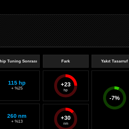
hip Tuning Sonrası
Fark
Yakıt Tasarruf
115 hp
23
+ %25
-
7
%
260 nm
30
+ %13