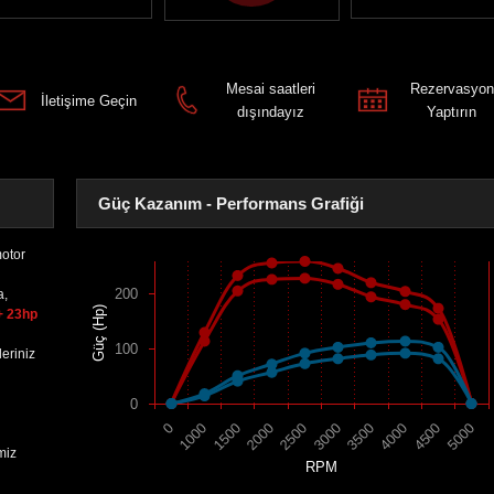
Mesai saatleri
Rezervasyon
İletişime Geçin
dışındayız
Yaptırın
Güç Kazanım - Performans Grafiği
otor
200
a,
Güç (Hp)
+ 23hp
100
eriniz
0
1500
4000
2000
4500
2500
5000
0
3000
1000
3500
miz
RPM