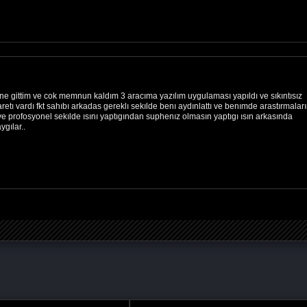
ne gittim ve cok memnun kaldım 3 aracıma yazılım uygulaması yapıldı ve sıkıntısız
etı vardı fkt sahıbı arkadas gereklı sekılde benı aydınlattı ve benımde arastırmalar
lı ve profosyonel sekılde ısını yaptıgından suphenız olmasın yaptıgı ısın arkasında
gılar..