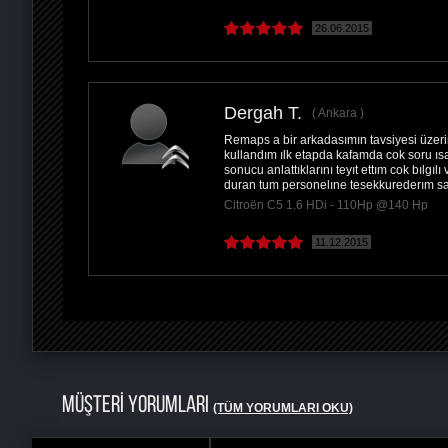
26.06.2015
Dergah T.
Ankara
Remaps a bir arkadasımın tavsiyesi üzeri
kullandım ılk etapda kafamda cok soru ısar
sonucu anlattıklarını teyıt ettım cok bılgı
duran tum personelıne tesekkurederım say
Citroën C5 1.6 HDi - 110Hp @140 Hp
11.12.2015
MÜŞTERİ YORUMLARI
(TÜM YORUMLARI OKU)