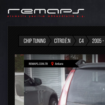
CHIP TUNING
CITROËN
C4
2005 -