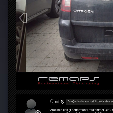
Ümit Ş.
Fotoğraftaki aracın sahibi tarafından ya
Aracımın çekişi performansı mükemmel Oldu h