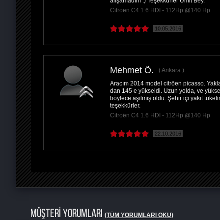
alışamadım :) Teşekkürler Ümit Bey.
Citroën C4 1.6 HDI - 112Hp @140 Hp
10.05.2016
Mehmet Ö.
Ankara
Aracım 2014 model citröen picasso. Yaklaş
dan 145 e yükseldi. Uzun yolda, ve yükse
böylece aşılmış oldu. Şehir içi yakıt tüke
teşekkürler.
Citroën C4 1.6 HDI - 112Hp @140 Hp
22.10.2016
MÜŞTERİ YORUMLARI
(TÜM YORUMLARI OKU)