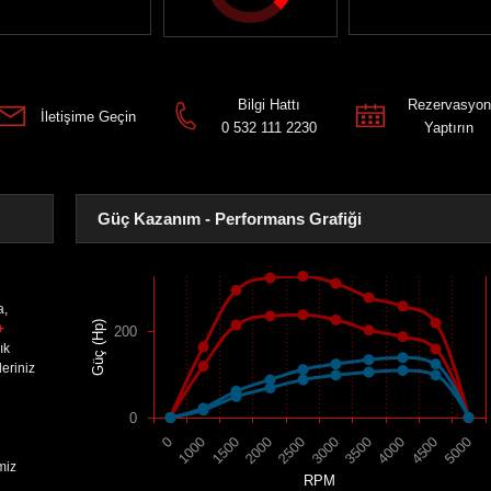
Bilgi Hattı
Rezervasyon
İletişime Geçin
0 532 111 2230
Yaptırın
Güç Kazanım - Performans Grafiği
a,
Güç (Hp)
+
200
ık
eriniz
0
1500
4000
2000
4500
2500
5000
0
3000
1000
3500
miz
RPM