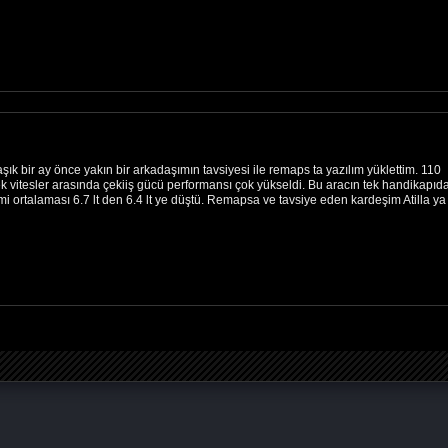
ık bir ay önce yakın bir arkadaşımın tavsiyesi ile remaps ta yazılım yüklettim. 110
k vitesler arasında çekiiş gücü performansı çok yükseldi. Bu aracın tek handikapıd
timi ortalaması 6.7 lt den 6.4 lt ye düştü. Remapsa ve tavsiye eden kardeşim Atilla ya