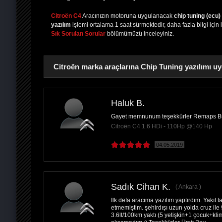
Citroën C4
Aracınızın motoruna uygulanacak
chip tuning (ecu)
yazılım
işlemi ortalama 1 saat sürmektedir, daha fazla bilgi için 
Sık Sorulan Sorular
bölümümüzü inceleyiniz.
Citroën marka araçlarına Chip Tuning yazılımı uy
Haluk B.
Gayet memnunum teşekkürler Remaps Bu
PAYLAŞ
Citroën C4 1.6 HDi - 110Hp @140 Hp
04.05.2019
Sadık Cihan K.
Ankara
İlk defa aracıma yazılım yaptırdım. Yakıt
etmemiştim. şehirdışı uzun yolda cruz ile
3.6lt/100km yaktı (5 yetişkin+1 çocuk+kl