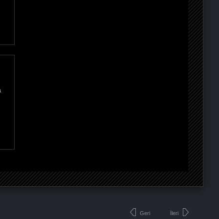
a
Geri
İleri