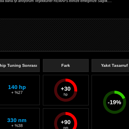
da daha iyi anlıyorum Teşekkürler REMAPS elinize emeğinize Sağlık.....
hip Tuning Sonrası
Fark
Yakıt Tasarruf
140 hp
30
+ %27
-
19
%
330 nm
90
+ %38