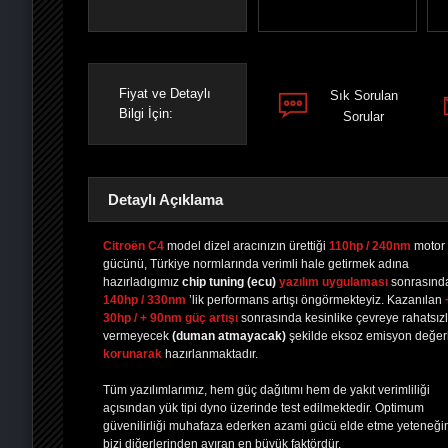
Fiyat ve Detaylı
Sık Sorulan
Bilgi İçin:
Sorular
Detaylı Açıklama
Citroën C4
model dizel aracınızın ürettiği
110hp / 240nm
motor
gücünü, Türkiye normlarında verimli hale getirmek adına
hazırladıgımız
chip tuning
(ecu)
yazılım uygulaması
sonrasınd
PAYLAŞ
PAYLAŞ
PLUS'TA
PAYLAŞ
140hp / 330nm
’lik performans artışı öngörmekteyiz. Kazanılan
30hp / + 90nm güç artışı
sonrasında kesinlike çevreye rahatsızl
vermeyecek
(duman atmayacak)
şekilde eksoz emisyon değerl
korunarak
hazırlanmaktadır.
Tüm yazılımlarımız, hem güç dağıtımı hem de yakıt verimliliği
açısından yük tipi dyno üzerinde test edilmektedir. Optimum
güvenilirliği muhafaza ederken azami gücü elde etme yeteneği
bizi diğerlerinden ayıran en büyük faktördür.