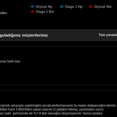
Orjinal Hp
Stage 1 Hp
Orjinal Nm
Stage 1 Nm
lütfen
guladığımız müşterilerimiz
Tüm yoruml
rsa Salih bey
 tasarrufu amacıyla yaptırmıştım ancak performansının bu kadar değişeceğini tahmin
 90km hızla 3.8lt/100km yakan aracım (3 yetişkin+klima), yazılımdan sonra
ima) yaktı. şehiriçinde de %7-8 fark olacağını düşünüyorum. henüz pedala