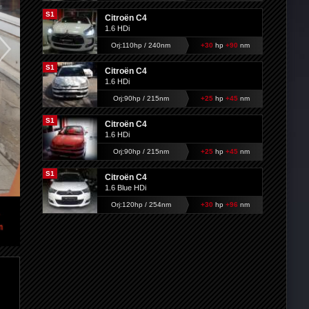
S1
Citroën C4
1.6 HDi
Orj:110hp / 240nm
+30
hp
+90
nm
S1
Citroën C4
1.6 HDi
Orj:90hp / 215nm
+25
hp
+45
nm
S1
Citroën C4
1.6 HDi
Orj:90hp / 215nm
+25
hp
+45
nm
S1
Citroën C4
1.6 Blue HDi
Orj:120hp / 254nm
+30
hp
+96
nm