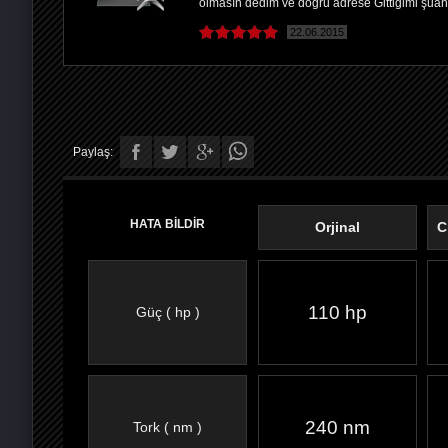
olmasın dedim ve doğru adrese Gittiğimi şuan
22.06.2015
Paylaş:
HATA BİLDİR
Orjinal
C
110 hp
Güç ( hp )
FACEBOOK'TA
TWITTER'DA
GOOGLE
WHATSAPP’TA
240 nm
Tork ( nm )