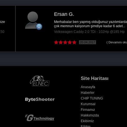
Ersan G.
Merhabalar ben yapmış olduğunuz yazılımlardan
çok memnun kalıyorum şimdiye kadar 6 adet...
Volkswagen Caddy 2.0 TDi - 102Hp @185 Hp
20.04.2017
( Devamını oku )
Site Haritası
Anasayfa
Haberler
CHIP TUNING
Kurumsal
Firmamız
Hakkımızda
Ekibimiz
Eğitim