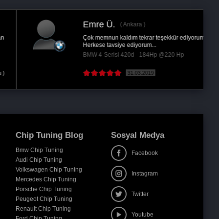
Emre Ü.
Ankara
Çok memnun kaldım tekrar teşekkür ediyorum,
Herkese tavsiye ediyorum...
BMW 4-Serisi 420d - 184Hp @220 Hp
31.03.2019
Chip Tuning Blog
Sosyal Medya
Bmw Chip Tuning
Facebook
Audi Chip Tuning
Volkswagen Chip Tuning
Instagram
Mercedes Chip Tuning
Porsche Chip Tuning
Twitter
Peugeot Chip Tuning
Renault Chip Tuning
Youtube
Ford Chip Tuning