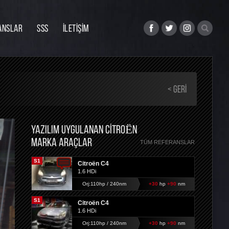
ANSLAR
SSS
İLETİŞİM
< GERI
YAZILIM UYGULANAN CITROËN
MARKA ARAÇLAR
TÜM REFERANSLAR
S1
Citroën C4
1.6 HDi
Orj:110hp / 240nm
+30
hp
+90
nm
S1
Citroën C4
1.6 HDi
Orj:110hp / 240nm
+30
hp
+90
nm