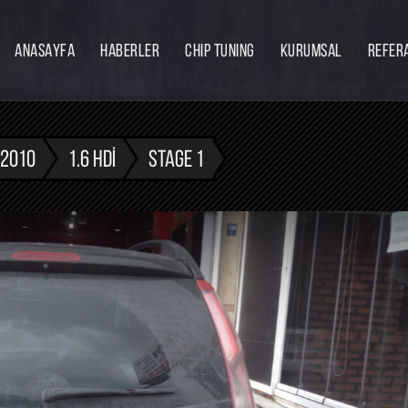
ANASAYFA
HABERLER
CHIP TUNING
KURUMSAL
REFER
Firmamız
Hakkımızda
Ekibimiz
 2010
1.6 HDI
STAGE 1
Eğitim
Bayilik
İnsan Kaynakları