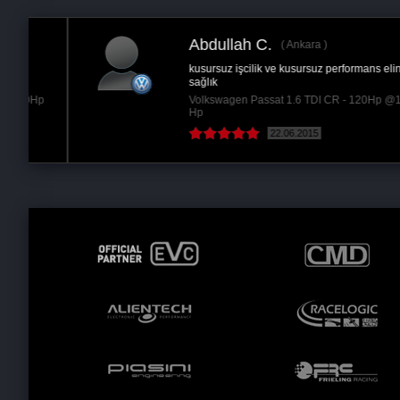
Abdullah C.
Ankara
kusursuz işcilik ve kusursuz performans elinize
sağlık
p
Volkswagen Passat 1.6 TDI CR - 120Hp @150
Hp
22.06.2015