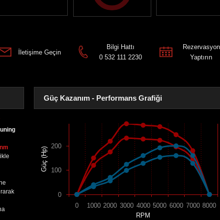
Bilgi Hattı
Rezervasyon
İletişime Geçin
0 532 111 2230
Yaptırın
Güç Kazanım - Performans Grafiği
tuning
200
0nm
Güç (Hp)
ikle
100
ine
urarak
0
0
1000
2000
3000
4000
5000
6000
7000
8000
na
RPM