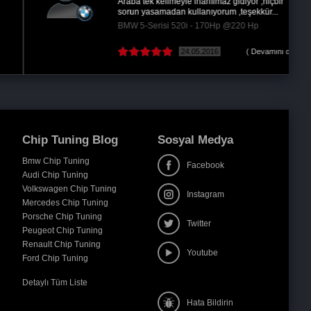
Araba tek kelimeyle inanılmaz gidiyor ,hiçbir
sorun yasamadan kullanıyorum ,teşekkür...
BMW 5-Serisi 520i - 170Hp @220 Hp
24.05.2016
( Devamını oku )
Chip Tuning Blog
Sosyal Medya
Bmw Chip Tuning
Facebook
Audi Chip Tuning
Volkswagen Chip Tuning
Instagram
Mercedes Chip Tuning
Porsche Chip Tuning
Twitter
Peugeot Chip Tuning
Renault Chip Tuning
Youtube
Ford Chip Tuning
Detaylı Tüm Liste
Hata Bildirin