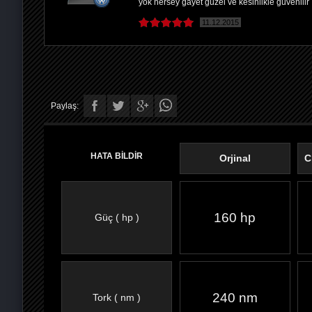
yok hersey gayet guzel ve kesinlikle guvenilir
11.12.2015
Paylaş:
HATA BİLDİR
Orjinal
C
160 hp
Güç ( hp )
FACEBOOK'TA
TWITTER'DA
GOOGLE
WHATSAPP’TA
240 nm
Tork ( nm )