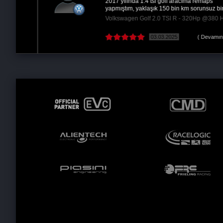
2017 yılında 1.4 tsi golf aracıma remaps
yapmıştım, yaklaşık 150 bin km sorunsuz bir...
Volkswagen Golf 2.0 TSI R - 320Hp @380 Hp
03.03.2025
( Devamını oku )