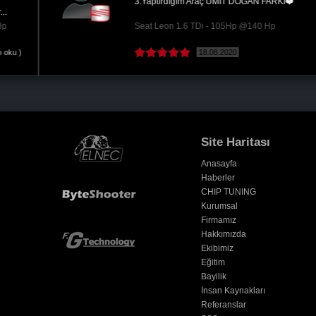
3.Yaptırdığım Araç ÜMİT DOĞAN FARKI❤️
Seat Leon 1.6 TDi - 105Hp @140 Hp
18.08.2020
Site Haritası
Anasayfa
Haberler
CHIP TUNING
Kurumsal
Firmamız
Hakkımızda
Ekibimiz
Eğitim
Bayilik
İnsan Kaynakları
Referanslar