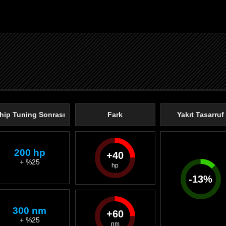
hip Tuning Sonrası
Fark
Yakıt Tasarruf
200 hp
40
+ %25
-
13
%
300 nm
60
+ %25