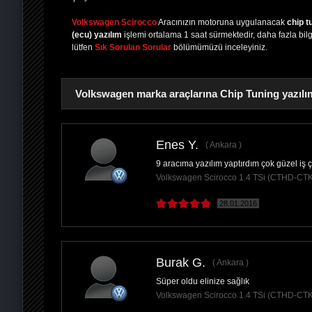
Volkswagen Scirocco
Aracınızın motoruna uygulanacak
chip t
(ecu) yazılım
işlemi ortalama 1 saat sürmektedir, daha fazla bilgi
lütfen
Sık Sorulan Sorular
bölümümüzü inceleyiniz.
Volkswagen marka araçlarına Chip Tuning yazılım
Enes Y.
Ankara
9 aracıma yazılım yaptırdım çok güzel iş
PAYLAŞ
Volkswagen Scirocco 1.4 TSi (CTHD-CT
28.01.2016
Burak G.
Ankara
Süper oldu elinize sağlık
Volkswagen Scirocco 1.4 TSi (CTHD-CT