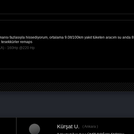
nsı fazlasıyla hissediyorum, ortalama 9.0lt/100km yakıt tüketen aracım su anda 8l
 tesekkürler remaps
KA) - 160Hp @220 Hp
Kürşat U.
Ankara