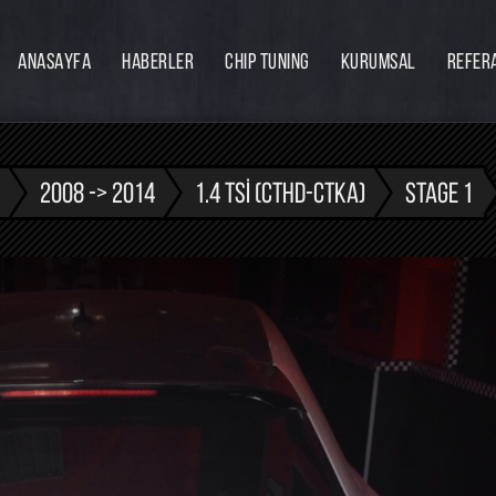
ANASAYFA
HABERLER
CHIP TUNING
KURUMSAL
REFER
Firmamız
Hakkımızda
Ekibimiz
2008 -> 2014
1.4 TSI (CTHD-CTKA)
STAGE 1
Eğitim
Bayilik
İnsan Kaynakları