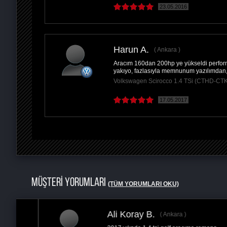
23.05.2016
Harun A.
Ankara
Aracım 160dan 200hp ye yükseldi performa
yakıyo, fazlasıyla memnunum yazılımdan,
Volkswagen Scirocco 1.4 TSi (CTHD-CT
17.05.2017
MÜŞTERİ YORUMLARI
(TÜM YORUMLARI OKU)
Ali Koray B.
Ankara