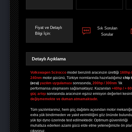
Fiyat ve Detaylı
Sık Sorulan
Bilgi İçin:
Sorular
Detaylı Açıklama
Volkswagen Scirocco
model benzinli aracınızın ürettiği
160hp /
240nm
motor gücünü, Türkiye normlarında hazırladığımız
chip 
(ecu)
yazılım uygulaması
sonrasında,
200hp / 300nm
’lik
PAYLAŞ
PAYLAŞ
PLUS'TA
PAYLAŞ
performansa ulaşmasını sağlamaktayız. Kazanılan
+40hp / + 6
güç artışı
sonrasında aracınızın egzoz emisyon değerleri kesinl
değişmemekte ve duman atmamaktadır.
Tüm yazılımlarımız, hem güç dağıtımı açısından motor mekaniğ
extra yük bindirmeden ve yakıt verimliliğini göz önünde bulund
yük tipi dyno üzerinde test edilmektedir. Optimum güvenilirliği
muhafaza ederken azami gücü elde etme yeteneğimizle ön pla
çıkıyoruz.