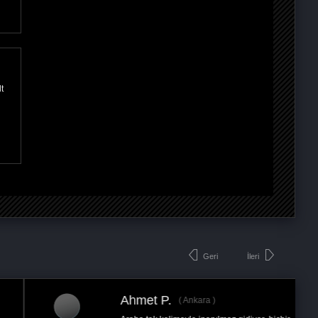
t
Geri
İleri
Ahmet P.
Ankara