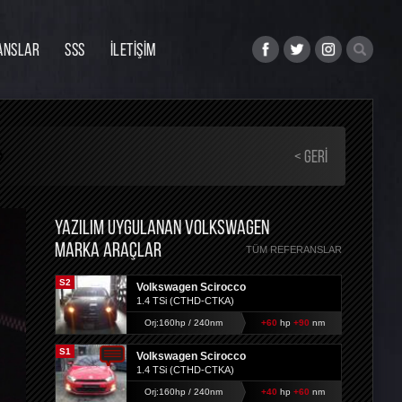
ANSLAR
SSS
İLETİŞİM
< GERI
YAZILIM UYGULANAN VOLKSWAGEN
MARKA ARAÇLAR
TÜM REFERANSLAR
S2
Volkswagen Scirocco
1.4 TSi (CTHD-CTKA)
Orj:160hp / 240nm
+60
hp
+90
nm
S1
Volkswagen Scirocco
1.4 TSi (CTHD-CTKA)
Orj:160hp / 240nm
+40
hp
+60
nm