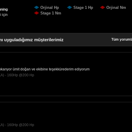
Orjinal Hp
Stage 1 Hp
Orjinal Nm
uning
Stage 1 Nm
 için
ı uyguladığımız müşterilerimiz
Tüm yoruml
 çıkarıyor ümit doğan ve ekibine teşekkürederim ediyorum
KA) - 160Hp @200 Hp
KA) - 160Hp @200 Hp