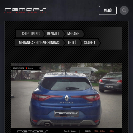
MENÜ
CHIP TUNING
RENAULT
MEGANE
MEGANE 4 - 2015 VE SONRASI
1.6 DCI
STAGE 1