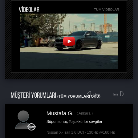
VİDEOLAR
TÜM VIDEOLAR
MÜŞTERİ YORUMLARI
Geri
İleri
(TÜM YORUMLARI OKU)
Mustafa G.
Ankara
Süper sonuç Teşekkürler sevgiler
Nissan X-Trail 1.6 DCI - 130Hp @160 Hp