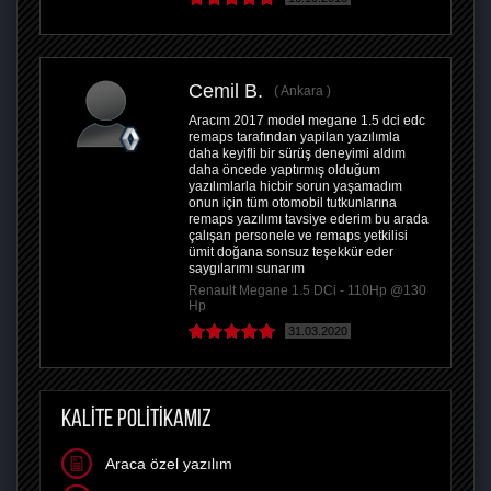
Cemil B.
Ankara
Aracım 2017 model megane 1.5 dci edc
remaps tarafından yapilan yazılımla
daha keyifli bir sürüş deneyimi aldım
daha öncede yaptırmış olduğum
yazılımlarla hicbir sorun yaşamadım
onun için tüm otomobil tutkunlarına
remaps yazılımı tavsiye ederim bu arada
çalışan personele ve remaps yetkilisi
ümit doğana sonsuz teşekkür eder
saygılarımı sunarım
Renault Megane 1.5 DCi - 110Hp @130
Hp
31.03.2020
KALİTE POLİTİKAMIZ
Araca özel yazılım