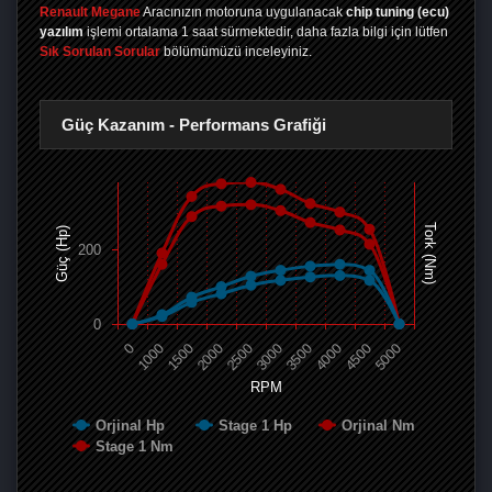
Renault Megane
Aracınızın motoruna uygulanacak
chip tuning (ecu)
yazılım
işlemi ortalama 1 saat sürmektedir, daha fazla bilgi için lütfen
Sık Sorulan Sorular
bölümümüzü inceleyiniz.
Güç Kazanım - Performans Grafiği
Tork (Nm)
Güç (Hp)
200
0
0
1000
1500
2000
2500
3000
3500
4000
4500
5000
RPM
Orjinal Hp
Stage 1 Hp
Orjinal Nm
Stage 1 Nm