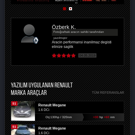
Özberk K.
Fotoğraftaki aracın sahibi tarafından
yazılmıştır
Aracin performansi inanilmaz degisti
elinize saglik
04.05.2019
YAZILIM UYGULANAN RENAULT
MARKA ARAÇLAR
TÜM REFERANSLAR
S1
Renault Megane
1.6 DCi
Orj:130hp / 320nm
+30
hp
+60
nm
S1
Renault Megane
1.6 DCi