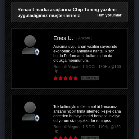
Renault marka araçlarına Chip Tuning yazılımı
uyguladığımız müşterilerimiz
Tüm yorumlar
Enes U.
Ankara
Aracıma uygulanan yazılım sayesinde
ekonomik kullanımdaki hantallık son
buldu.Performanslı kullanımdan da
oldukça memnunum.
Renault Megane 1.6 DCi - 130Hp @160
Hp
13.09.2017
Tek kelimeyle mükemmel bi firmasınız
arızamı hiçbir firma silemedi keşke daha
önceden bulsaydım sizi herkese tavsiye
ediyorum sizi teşekkürler remapss
Renault Megane 1.5 DCi - 110Hp @130
Hp
16.10.2018