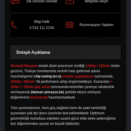
Sık Sorulan Sorular
İletişime Geçin
PAYLAŞ
Bilgi Hattı
Rezervasyon Yaptırın
0 532 111 2230
Detaylı Açıklama
Renault Megane
model dizel aracınızın ürettiği
130hp / 320nm
motor
gücünü, Türkiye normlarında verimli hale getirmek adına
hazırladıgımız
chip tuning
(ecu)
yazılım uygulaması
sonrasında,
160hp / 380nm
’lik performans artışı öngörmekteyiz. Kazanılan
+
30hp / + 60nm güç artışı
sonrasında kesinlike çevreye rahatsızlık
vermeyecek
(duman atmayacak)
şekilde eksoz emisyon
değerleriniz
korunarak
hazırlanmaktadır.
Tüm yazılımlarımız, hem güç dağıtımı hem de yakıt verimliliği
açısından yük tipi dyno üzerinde test edilmektedir. Optimum
güvenilirliği muhafaza ederken azami gücü elde etme yeteneğimiz
bizi diğerlerinden ayıran en büyük faktördür.