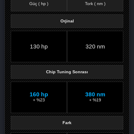
Güç ( hp )
Tork ( nm )
Orjinal
FACEBOOK'TA
TWITTER'DA
GOOGLE
WHATSAPP’TA
130 hp
320 nm
Chip Tuning Sonrası
160 hp
380 nm
+ %23
+ %19
Fark