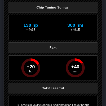
Chip Tuning Sonrası
130 hp
300 nm
+ %18
+ %15
Fark
20
40
PAYLAŞ
PAYLAŞ
PLUS'TA
PAYLAŞ
Yakıt Tasarruf
Bu araç için yakıt ekonomisi sağlanmaktadır, fakat henüz