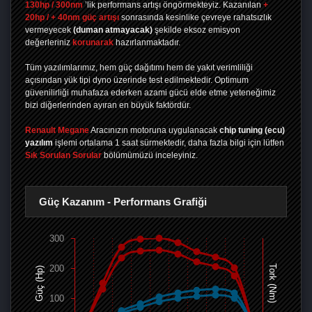
130hp / 300nm
’lik performans artışı öngörmekteyiz. Kazanılan
+
20hp / + 40nm güç artışı
sonrasında kesinlike çevreye rahatsızlık
vermeyecek
(duman atmayacak)
şekilde eksoz emisyon
değerleriniz
korunarak
hazırlanmaktadır.
Tüm yazılımlarımız, hem güç dağıtımı hem de yakıt verimliliği
açısından yük tipi dyno üzerinde test edilmektedir. Optimum
güvenilirliği muhafaza ederken azami gücü elde etme yeteneğimiz
bizi diğerlerinden ayıran en büyük faktördür.
Renault Megane
Aracınızın motoruna uygulanacak
chip tuning (ecu)
yazılım
işlemi ortalama 1 saat sürmektedir, daha fazla bilgi için lütfen
Sık Sorulan Sorular
bölümümüzü inceleyiniz.
Güç Kazanım - Performans Grafiği
300
200
Tork (Nm)
Güç (Hp)
100