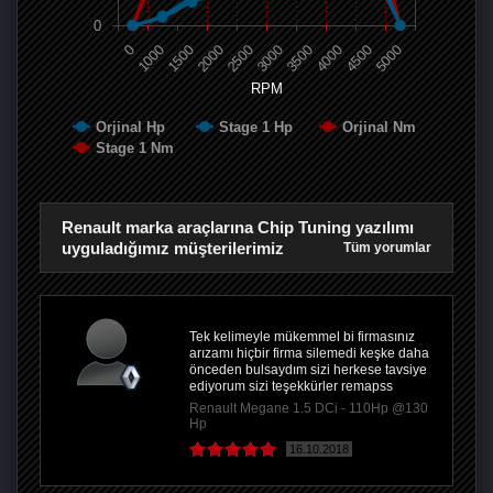
0
0
1000
1500
2000
2500
3000
3500
4000
4500
5000
RPM
Orjinal Hp
Stage 1 Hp
Orjinal Nm
Stage 1 Nm
Renault marka araçlarına Chip Tuning yazılımı
uyguladığımız müşterilerimiz
Tüm yorumlar
Tek kelimeyle mükemmel bi firmasınız
arızamı hiçbir firma silemedi keşke daha
önceden bulsaydım sizi herkese tavsiye
ediyorum sizi teşekkürler remapss
Renault Megane 1.5 DCi - 110Hp @130
Hp
16.10.2018