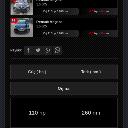
Renault Megane
1.5 DCi
Orj:110hp / 260nm
+20
hp
+40
nm
S1
Renault Megane
1.5 DCi
Orj:110hp / 260nm
+20
hp
+40
nm
Paylaş:
Güç ( hp )
Tork ( nm )
Orjinal
FACEBOOK'TA
TWITTER'DA
GOOGLE
WHATSAPP’TA
110 hp
260 nm