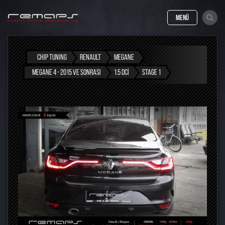
MENÜ
CHIP TUNING
RENAULT
MEGANE
MEGANE 4 - 2015 VE SONRASI
1.5 DCI
STAGE 1