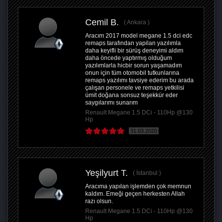
Cemil B.
Ankara
Aracım 2017 model megane 1.5 dci edc
remaps tarafından yapilan yazılımla
daha keyifli bir sürüş deneyimi aldım
daha öncede yaptırmış olduğum
yazılımlarla hicbir sorun yaşamadım
onun için tüm otomobil tutkunlarına
remaps yazılımı tavsiye ederim bu arada
çalışan personele ve remaps yetkilisi
ümit doğana sonsuz teşekkür eder
saygılarımı sunarım
Renault Megane 1.5 DCi - 110Hp @130
Hp
31.03.2020
Yeşilyurt T.
İstanbul
Aracıma yapılan işlemden çok memnun
kaldım. Emeği geçen herkesten Allah
razı olsun.
Renault Megane 1.5 DCi - 110Hp @130
Hp