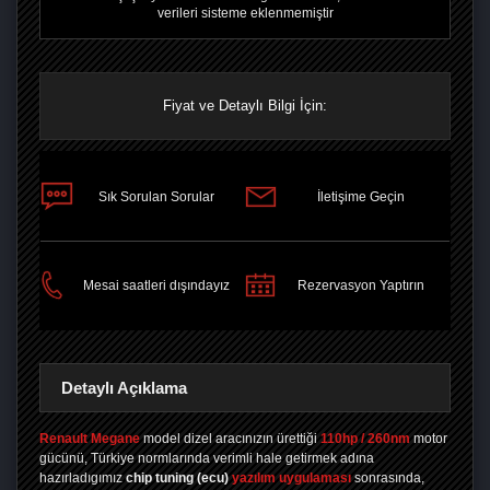
verileri sisteme eklenmemiştir
Fiyat ve Detaylı Bilgi İçin:
Sık Sorulan Sorular
İletişime Geçin
PAYLAŞ
Mesai saatleri dışındayız
Rezervasyon Yaptırın
Detaylı Açıklama
Renault Megane
model dizel aracınızın ürettiği
110hp / 260nm
motor
gücünü, Türkiye normlarında verimli hale getirmek adına
hazırladıgımız
chip tuning
(ecu)
yazılım uygulaması
sonrasında,