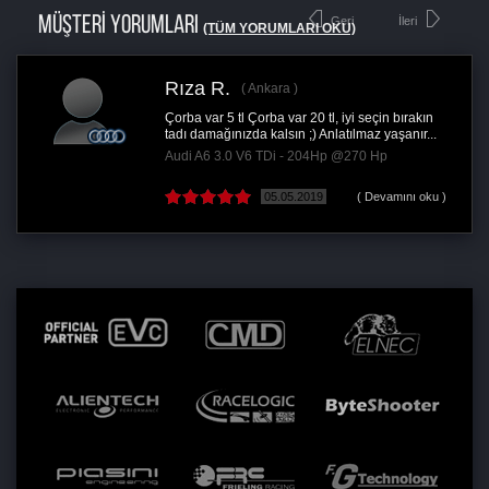
MÜŞTERİ YORUMLARI
Geri
İleri
(TÜM YORUMLARI OKU)
Rıza R.
Ankara
Çorba var 5 tl Çorba var 20 tl, iyi seçin bırakın
tadı damağınızda kalsın ;) Anlatılmaz yaşanır...
Audi A6 3.0 V6 TDi - 204Hp @270 Hp
05.05.2019
( Devamını oku )