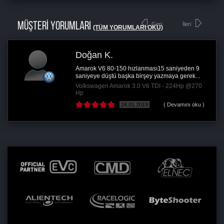
MÜŞTERİ YORUMLARI
Geri
İleri
(TÜM YORUMLARI OKU)
Doğan K.
Amarok V6 80-150 hızlanması15 saniyeden 9
saniyeye düştü başka birşey yazmaya gerek...
Volkswagen Amarok 3.0 V6 TDI - 224Hp @270
Hp
24.01.2019
( Devamını oku )