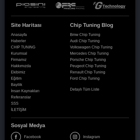
Site Haritası
Chip Tuning Blog
Anasayfa
Bmw Chip Tuning
Haberler
Audi Chip Tuning
CHIP TUNING
Volkswagen Chip Tuning
Kurumsal
Mercedes Chip Tuning
Firmamız
Porsche Chip Tuning
Hakkımızda
Peugeot Chip Tuning
Ekibimiz
Renault Chip Tuning
Eğitim
Ford Chip Tuning
Bayilik
Detaylı Tüm Liste
İnsan Kaynakları
Referanslar
SSS
İLETİŞİM
Sosyal Medya
Facebook
Instagram