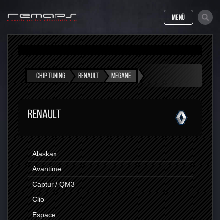
MENÜ
CHIP TUNING
RENAULT
MEGANE
RENAULT
Alaskan
Avantime
Captur / QM3
Clio
Espace