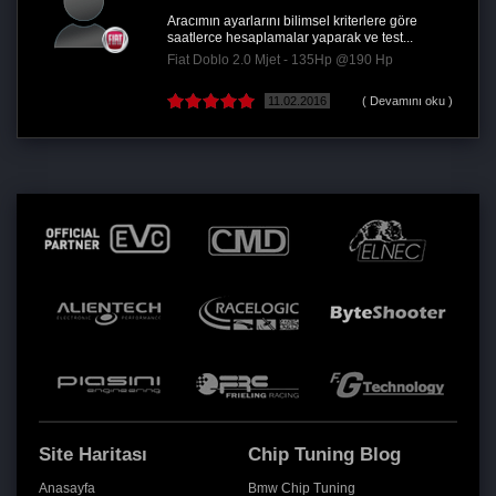
erlere göre
kaliteli ve temiz işçilik remaps ailesi 
ve test...
çalışanlarına teşekkürler ederim
190 Hp
Fiat Fiorino 1.3 JTD - 95Hp @115 H
( Devamını oku )
22.04.2021
Site Haritası
Chip Tuning Blog
Anasayfa
Bmw Chip Tuning