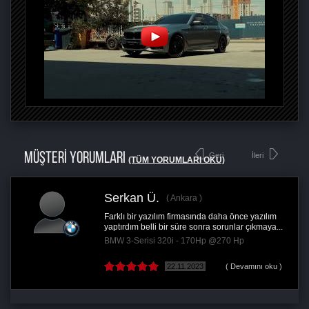
MÜŞTERİ YORUMLARI
Geri
İleri
(TÜM YORUMLARI OKU)
Serkan Ü.
Ankara
Farklı bir yazılım firmasında daha önce yazılım
yaptırdım belli bir süre sonra sorunlar çıkmaya...
BMW 3-Serisi 320i - 170Hp @270 Hp
22.11.2023
( Devamını oku )