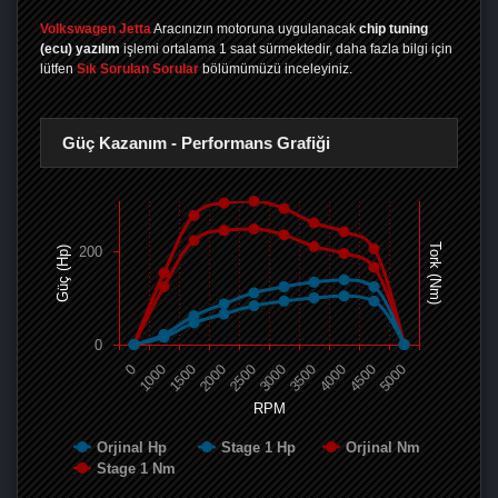
Volkswagen Jetta
Aracınızın motoruna uygulanacak
chip tuning
(ecu) yazılım
işlemi ortalama 1 saat sürmektedir, daha fazla bilgi için
lütfen
Sık Sorulan Sorular
bölümümüzü inceleyiniz.
Güç Kazanım - Performans Grafiği
Tork (Nm)
200
Güç (Hp)
0
0
1000
1500
2000
2500
3000
3500
4000
4500
5000
RPM
Orjinal Hp
Stage 1 Hp
Orjinal Nm
Stage 1 Nm