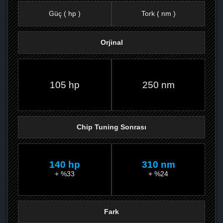
Güç ( hp )
Tork ( nm )
Orjinal
FACEBOOK'TA
TWITTER'DA
GOOGLE
WHATSAPP’TA
105 hp
250 nm
Chip Tuning Sonrası
140 hp
310 nm
+ %33
+ %24
Fark