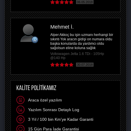
06.05.2018
Mehmet İ.
Alper Akkoç bu işin uzmanı herhangi bir
sıkıntı Yok aracın gidişi on numara oldu
başka konularda da yardımcı oldu
sağolsun eline koluna sağlık
Volkswagen Jetta 1.6 TDi - 105Hp
@140 Hp
30.07.2018
KALİTE POLİTİKAMIZ
Araca özel yazılım
Yazılım Sonrası Detaylı Log
3 Yıl / 100 bin Km'ye Kadar Garanti
15 Gün Para İade Garantisi