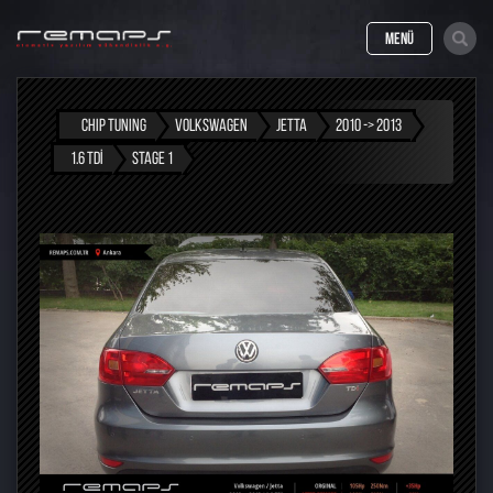
MENÜ
CHIP TUNING
VOLKSWAGEN
JETTA
2010 -> 2013
1.6 TDI
STAGE 1