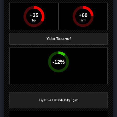
35
60
PAYLAŞ
PAYLAŞ
PLUS'TA
PAYLAŞ
Yakıt Tasarruf
-
12
%
Fiyat ve Detaylı Bilgi İçin: