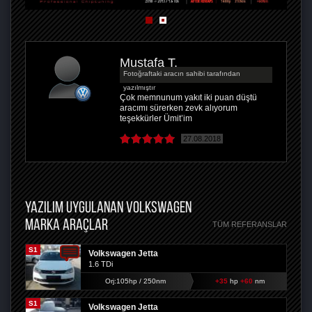
Mustafa T.
Fotoğraftaki aracın sahibi tarafından
yazılmıştır
Çok memnunum yakıt iki puan düştü
aracımı sürerken zevk alıyorum
teşekkürler Ümit’im
27.08.2018
YAZILIM UYGULANAN VOLKSWAGEN
MARKA ARAÇLAR
TÜM REFERANSLAR
S1
Volkswagen Jetta
1.6 TDi
Orj:105hp / 250nm
+35
hp
+60
nm
S1
Volkswagen Jetta