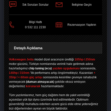
Sık Sorulan Sorular
İletişime Geçin
PAYLAŞ
Bilgi Hattı
Rezervasyon Yaptırın
0 532 111 2230
Detaylı Açıklama
Volkswagen Jetta
model dizel aracınızın ürettiği
105hp / 250nm
motor gücünü, Türkiye normlarında verimli hale getirmek adına
hazırladıgımız
chip tuning
(ecu)
yazılım uygulaması
sonrasında,
140hp / 310nm
’lik performans artışı öngörmekteyiz. Kazanılan
+
35hp / + 60nm güç artışı
sonrasında kesinlike çevreye rahatsızlık
vermeyecek
(duman atmayacak)
şekilde eksoz emisyon
değerleriniz
korunarak
hazırlanmaktadır.
Tüm yazılımlarımız, hem güç dağıtımı hem de yakıt verimliliği
açısından yük tipi dyno üzerinde test edilmektedir. Optimum
güvenilirliği muhafaza ederken azami gücü elde etme yeteneğimiz
bizi diğerlerinden ayıran en büyük faktördür.