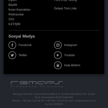
Eğitim
Ford Chip Tuning
Bayilik
Detaylı Tüm Liste
İnsan Kaynakları
Referanslar
SSS
İLETİŞİM
Sosyal Medya
Facebook
Instagram
Twitter
Youtube
Hata Bildirin
Remaps Otomotiv Yazılım Mühendislik A.Ş. Çamlıca Mahallesi 145. Cadde
No:6 Yenimahalle 06200 ANKARA
Telefon :
+90 312 315 88 85
/
+90 532 779 00 00
mail:
info@remaps.com.tr
by Ümit DOĞAN