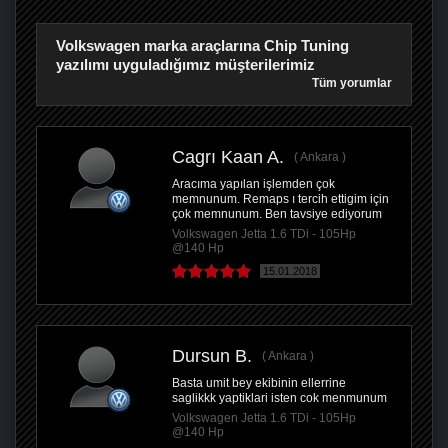
Volkswagen marka araçlarına Chip Tuning
yazılımı uyguladığımız müşterilerimiz
Tüm yorumlar
Cagrı Kaan A.
Ankara
Aracıma yapılan işlemden çok
memnunum. Remaps ı tercih ettigim için
çok memnunum. Ben tavsiye ediyorum
Volkswagen Jetta 1.6 TDi - 105Hp
@140 Hp
15.01.2018
Dursun B.
Ankara
Basta umit bey ekibinin ellerrine
saglikkk yaptiklari isten cok menmunum
Volkswagen Jetta 1.6 TDi - 105Hp
@140 Hp