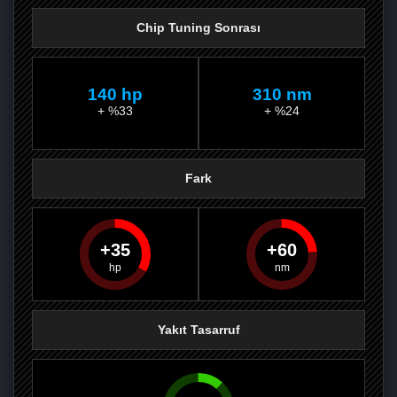
Chip Tuning Sonrası
140 hp
310 nm
+ %33
+ %24
Fark
35
60
PAYLAŞ
PAYLAŞ
PLUS'TA
PAYLAŞ
Yakıt Tasarruf