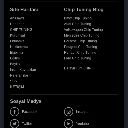
Site Haritası
Chip Tuning Blog
Anasayfa
Bmw Chip Tuning
Haberler
Audi Chip Tuning
CHIP TUNING
Volkswagen Chip Tuning
Kurumsal
Mercedes Chip Tuning
Firmamız
Porsche Chip Tuning
Hakkımızda
Peugeot Chip Tuning
Ekibimiz
Renault Chip Tuning
Eğitim
Ford Chip Tuning
Bayilik
Detaylı Tüm Liste
İnsan Kaynakları
Referanslar
SSS
İLETİŞİM
Sosyal Medya
Facebook
Instagram
Twitter
Youtube