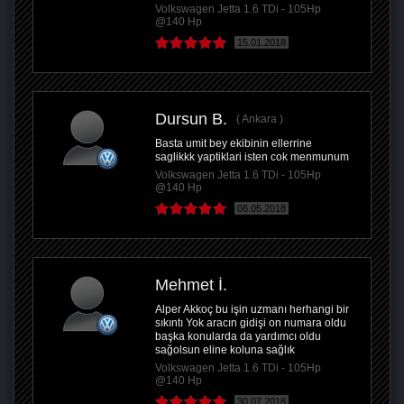
Volkswagen Jetta 1.6 TDi - 105Hp
@140 Hp
15.01.2018
Dursun B.
Ankara
Basta umit bey ekibinin ellerrine
saglikkk yaptiklari isten cok menmunum
Volkswagen Jetta 1.6 TDi - 105Hp
@140 Hp
06.05.2018
Mehmet İ.
Alper Akkoç bu işin uzmanı herhangi bir
sıkıntı Yok aracın gidişi on numara oldu
başka konularda da yardımcı oldu
sağolsun eline koluna sağlık
Volkswagen Jetta 1.6 TDi - 105Hp
@140 Hp
30.07.2018