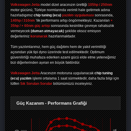
Volkswagen Jetta
model dizel aracınızın ürettiği
105hp / 250nm
motor gücünü, Türkiye normlarında verimli hale getirmek adına
hazırladıgımız
chip tuning
(ecu)
yazılım uygulaması
sonrasında,
140hp / 310nm
’lik performans artışı öngörmekteyiz. Kazanılan
+
35hp / + 60nm güç artışı
sonrasında kesinlike çevreye rahatsızlık
vermeyecek
(duman atmayacak)
şekilde eksoz emisyon
değerleriniz
korunarak
hazırlanmaktadır.
Tüm yazılımlarımız, hem güç dağıtımı hem de yakıt verimliliği
açısından yük tipi dyno üzerinde test edilmektedir. Optimum
güvenilirliği muhafaza ederken azami gücü elde etme yeteneğimiz
bizi diğerlerinden ayıran en büyük faktördür.
Volkswagen Jetta
Aracınızın motoruna uygulanacak
chip tuning
(ecu) yazılım
işlemi ortalama 1 saat sürmektedir, daha fazla bilgi için
lütfen
Sık Sorulan Sorular
bölümümüzü inceleyiniz.
Güç Kazanım - Performans Grafiği