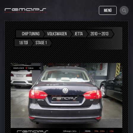
MENÜ
CHIP TUNING
VOLKSWAGEN
JETTA
2010 -> 2013
1.6 TDI
STAGE 1