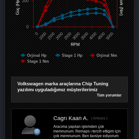
Tork (Nm)
200
Güç (Hp)
0
0
1000
1500
2000
2500
3000
3500
4000
4500
5000
RPM
Orjinal Hp
Stage 1 Hp
Orjinal Nm
Stage 1 Nm
Volkswagen marka araçlarına Chip Tuning
yazılımı uyguladığımız müşterilerimiz
Tüm yorumlar
Cagrı Kaan A.
Ankara
Aracıma yapılan işlemden çok
memnunum. Remaps ı tercih ettigim için
çok memnunum. Ben tavsiye ediyorum