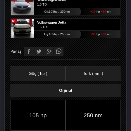
Volkswagen Jetta
1.6 TDi
Orj:105hp / 250nm
+35
hp
+60
nm
S1
Volkswagen Jetta
1.6 TDi
Orj:105hp / 250nm
+35
hp
+60
nm
Paylaş:
Güç ( hp )
Tork ( nm )
Orjinal
FACEBOOK'TA
TWITTER'DA
GOOGLE
WHATSAPP’TA
105 hp
250 nm