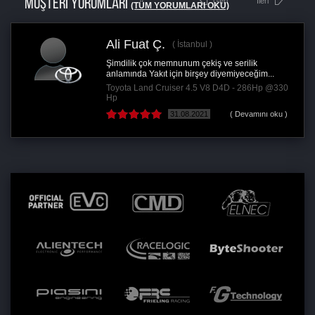
MÜŞTERİ YORUMLARI
Geri
İleri
(TÜM YORUMLARI OKU)
Ali Fuat Ç.
İstanbul
Şimdilik çok memnunum çekiş ve serilik
anlamında Yakıt için birşey diyemiyeceğim...
Toyota Land Cruiser 4.5 V8 D4D - 286Hp @330
Hp
31.08.2021
( Devamını oku )