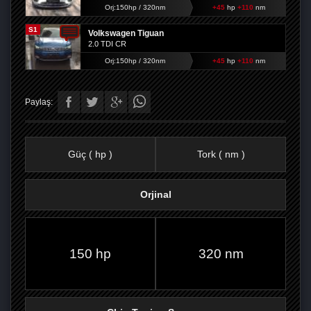
Orj:150hp / 320nm
+45
hp
+110
nm
S1
Volkswagen Tiguan
2.0 TDI CR
Orj:150hp / 320nm
+45
hp
+110
nm
Paylaş:
Güç ( hp )
Tork ( nm )
Orjinal
FACEBOOK'TA
TWITTER'DA
GOOGLE
WHATSAPP’TA
150 hp
320 nm