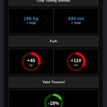
Chip Tuning Sonrası
195 hp
430 nm
+ %30
+ %34
Fark
45
110
PAYLAŞ
PAYLAŞ
PLUS'TA
PAYLAŞ
Yakıt Tasarruf
-
18
%