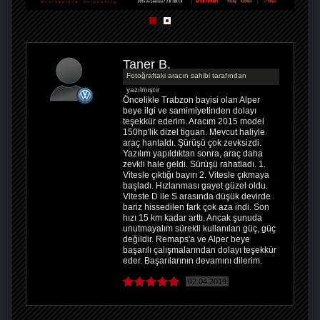
Taner B.
Fotoğraftaki aracın sahibi tarafından
yazılmıştır
Öncelikle Trabzon bayisi olan Alper
beye ilgi ve samimiyetinden dolayı
teşekkür ederim. Aracım 2015 model
150hp'lik dizel tiguan. Mevcut haliyle
araç hantaldı. Şürüşü çok zevksizdi.
Yazılım yapıldıktan sonra, araç daha
zevkli hale geldi. Sürüşü rahatladı. 1.
Vitesle çıktığı bayırı 2. Vitesle çıkmaya
başladı. Hızlanması gayet güzel oldu.
Viteste D ile S arasında düşük devirde
bariz hissedilen fark çok aza indi. Son
hızı 15 km kadar arttı. Ancak şunuda
unutmayalım sürekli kullanılan güç, güç
değildir. Remaps'a ve Alper beye
başarılı çalışmalarından dolayı teşekkür
eder. Başarılarının devamını dilerim.
02.04.2019