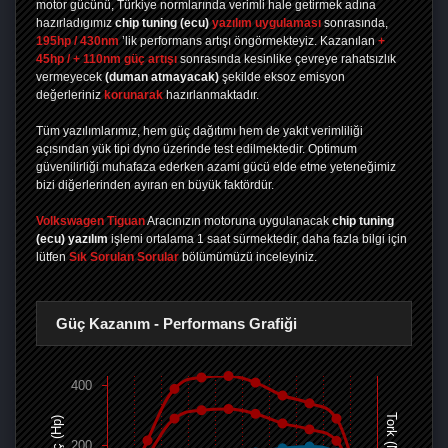
motor gücünü, Türkiye normlarında verimli hale getirmek adına
hazırladıgımız
chip tuning
(ecu)
yazılım uygulaması
sonrasında,
195hp / 430nm
’lik performans artışı öngörmekteyiz. Kazanılan
+
45hp / + 110nm güç artışı
sonrasında kesinlike çevreye rahatsızlık
vermeyecek
(duman atmayacak)
şekilde eksoz emisyon
değerleriniz
korunarak
hazırlanmaktadır.
Tüm yazılımlarımız, hem güç dağıtımı hem de yakıt verimliliği
açısından yük tipi dyno üzerinde test edilmektedir. Optimum
güvenilirliği muhafaza ederken azami gücü elde etme yeteneğimiz
bizi diğerlerinden ayıran en büyük faktördür.
Volkswagen Tiguan
Aracınızın motoruna uygulanacak
chip tuning
(ecu) yazılım
işlemi ortalama 1 saat sürmektedir, daha fazla bilgi için
lütfen
Sık Sorulan Sorular
bölümümüzü inceleyiniz.
Güç Kazanım - Performans Grafiği
400
Tork (Nm)
Güç (Hp)
200