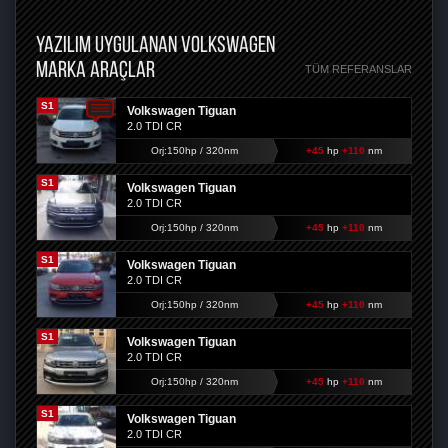
YAZILIM UYGULANAN VOLKSWAGEN
MARKA ARAÇLAR
TÜM REFERANSLAR
S1
Volkswagen Tiguan
2.0 TDI CR
Orj:150hp / 320nm
+45
hp
+110
nm
S1
Volkswagen Tiguan
2.0 TDI CR
Orj:150hp / 320nm
+45
hp
+110
nm
S1
Volkswagen Tiguan
2.0 TDI CR
Orj:150hp / 320nm
+45
hp
+110
nm
S1
Volkswagen Tiguan
2.0 TDI CR
Orj:150hp / 320nm
+45
hp
+110
nm
S1
Volkswagen Tiguan
2.0 TDI CR