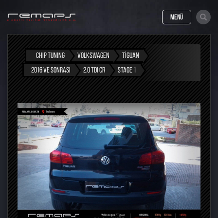
MENÜ
CHIP TUNING
VOLKSWAGEN
TIGUAN
2016 VE SONRASI
2.0 TDI CR
STAGE 1