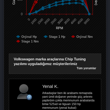
0
0
1000
1500
2000
2500
3000
3500
4000
4500
5000
RPM
Orjinal Hp
Stage 1 Hp
Orjinal Nm
Stage 1 Nm
Volkswagen marka araçlarına Chip Tuning
yazılımı uyguladığımız müşterilerimiz
Tüm yorumlar
Yenal K.
Arkadaşlar ben iki arabamı remapsda
yani ümit doğanın yerinde güç artırımı
yaptırdım çokta memnunum arabalarda
bmw 525xd ve tiguan 150 hp
memnunum (yenal kubal)