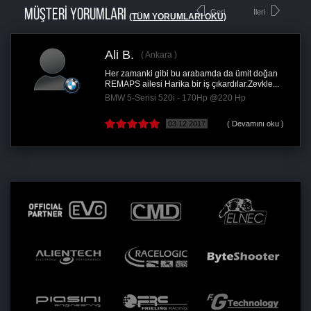
MÜŞTERİ YORUMLARI
Geri
İleri
(TÜM YORUMLARI OKU)
Ali B.
Ankara
Her zamanki gibi bu arabamda da ümit doğan
REMAPS ailesi Harika bir iş çıkardılar.Zevkle...
BMW 5-Serisi 520i - 170Hp @220 Hp
03.12.2017
( Devamını oku )