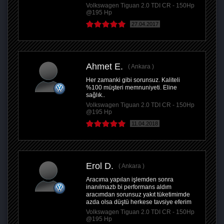
Volkswagen Tiguan 2.0 TDI CR - 150Hp
@195 Hp
27.04.2017
Ahmet E.
Ankara
Her zamanki gibi sorunsuz. Kaliteli
%100 müşteri memnuniyeti. Eline
sağlık..
Volkswagen Tiguan 2.0 TDI CR - 150Hp
@195 Hp
11.04.2018
Erol D.
Ankara
Aracıma yapılan işlemden sonra
inanılmazb bi performans aldım
aracımdan sorunsuz yakıt tüketimimde
azda olsa düştü herkese tavsiye eferim
Volkswagen Tiguan 2.0 TDI CR - 150Hp
@195 Hp