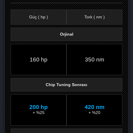
Güç ( hp )
Tork ( nm )
Orjinal
FACEBOOK'TA
TWITTER'DA
GOOGLE
WHATSAPP’TA
160 hp
350 nm
Chip Tuning Sonrası
200 hp
420 nm
+ %25
+ %20