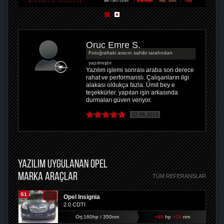
Oruç Emre S.
Fotoğraftaki aracın sahibi tarafından
yazılmıştır
Yazılım işlemi sonrası araba son derece
rahat ve performanslı. Çalışanların ilgi
alakası oldukça fazla. Ümit bey e
teşekkürler. yapılan işin arkasında
durmaları güven veriyor.
22.06.2015
YAZILIM UYGULANAN OPEL
MARKA ARAÇLAR
TÜM REFERANSLAR
S1
Opel Insignia
2.0 CDTI
Orj:160hp / 350nm
+40
hp
+70
nm