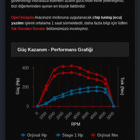
güvenilirliği muhafaza ederken azami gücü elde etme yeteneğimiz
bizi diğerlerinden ayıran en büyük faktördür.
Opel Insignia
Aracınızın motoruna uygulanacak
chip tuning (ecu)
yazılım
işlemi ortalama 1 saat sürmektedir, daha fazla bilgi için lütfen
Sık Sorulan Sorular
bölümümüzü inceleyiniz.
Güç Kazanım - Performans Grafiği
400
Tork (Nm)
Güç (Hp)
200
0
0
1000
1500
2000
2500
3000
3500
4000
4500
5000
RPM
Orjinal Hp
Stage 1 Hp
Orjinal Nm