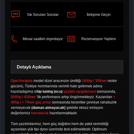
Sık Sorulan Sorular
İletişime Geçin
PAYLAŞ
Mesai saatleri dışındayız
Rezervasyon Yaptırın
Detaylı Açıklama
Opel Insignia
model dizel aracınızın ürettiği
160hp / 350nm
motor
gücünü, Türkiye normlarında verimli hale getirmek adına
hazırladıgımız
chip tuning
(ecu)
yazılım uygulaması
sonrasında,
200hp / 420nm
’lik performans artışı öngörmekteyiz. Kazanılan
+
40hp / + 70nm güç artışı
sonrasında kesinlike çevreye rahatsızlık
vermeyecek
(duman atmayacak)
şekilde eksoz emisyon
değerleriniz
korunarak
hazırlanmaktadır.
Tüm yazılımlarımız, hem güç dağıtımı hem de yakıt verimliliği
açısından yük tipi dyno üzerinde test edilmektedir. Optimum