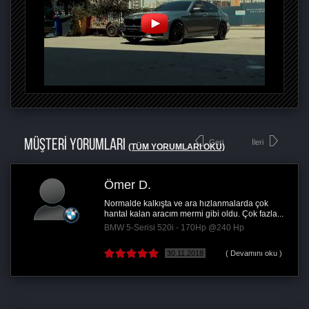
MÜŞTERİ YORUMLARI
Geri
İleri
(TÜM YORUMLARI OKU)
Ömer D.
Normalde kalkışta ve ara hızlanmalarda çok
hantal kalan aracım mermi gibi oldu. Çok fazla...
BMW 5-Serisi 520i - 170Hp @240 Hp
30.11.2018
( Devamını oku )