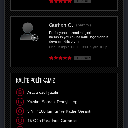
11.12.2015
Gürhan Ö.
Ankara
Profesyonel hizmet müşteri
memnuniyeti çok başarılı Başarılarının
devamını diliyorum
Opel Insignia 1.6 T - 180Hp @210 Hp
11.12.2015
KALİTE POLİTİKAMIZ
Araca özel yazılım
Yazılım Sonrası Detaylı Log
3 Yıl / 100 bin Km'ye Kadar Garanti
15 Gün Para İade Garantisi