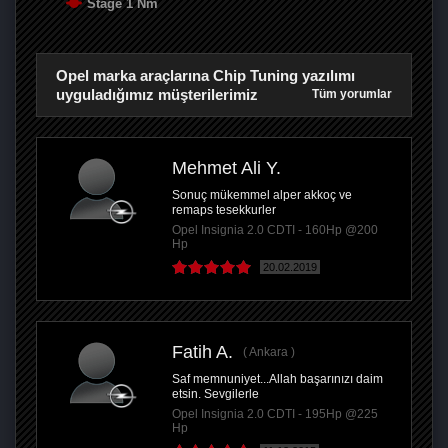
Stage 1 Nm
Opel marka araçlarına Chip Tuning yazılımı
uyguladığımız müşterilerimiz
Tüm yorumlar
Mehmet Ali Y.
Sonuç mükemmel alper akkoç ve
remaps tesekkurler
Opel Insignia 2.0 CDTI - 160Hp @200
Hp
20.02.2019
Fatih A.
Ankara
Saf memnuniyet...Allah başarınızı daim
etsin. Sevgilerle
Opel Insignia 2.0 CDTI - 195Hp @225
Hp