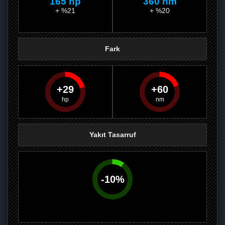
165 hp
360 nm
+ %21
+ %20
Fark
29
60
PAYLAŞ
PAYLAŞ
PLUS'TA
PAYLAŞ
Yakıt Tasarruf
-
10
%