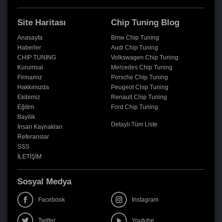
Site Haritası
Chip Tuning Blog
Anasayfa
Bmw Chip Tuning
Haberler
Audi Chip Tuning
CHIP TUNING
Volkswagen Chip Tuning
Kurumsal
Mercedes Chip Tuning
Firmamız
Porsche Chip Tuning
Hakkımızda
Peugeot Chip Tuning
Ekibimiz
Renault Chip Tuning
Eğitim
Ford Chip Tuning
Bayilik
Detaylı Tüm Liste
İnsan Kaynakları
Referanslar
SSS
İLETİŞİM
Sosyal Medya
Facebook
Instagram
Twitter
Youtube