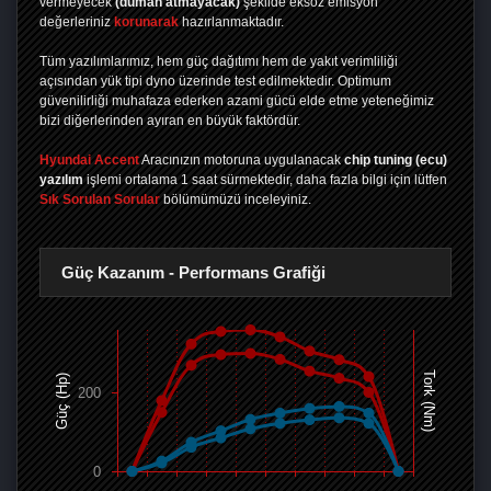
vermeyecek
(duman atmayacak)
şekilde eksoz emisyon
değerleriniz
korunarak
hazırlanmaktadır.
Tüm yazılımlarımız, hem güç dağıtımı hem de yakıt verimliliği
açısından yük tipi dyno üzerinde test edilmektedir. Optimum
güvenilirliği muhafaza ederken azami gücü elde etme yeteneğimiz
bizi diğerlerinden ayıran en büyük faktördür.
Hyundai Accent
Aracınızın motoruna uygulanacak
chip tuning (ecu)
yazılım
işlemi ortalama 1 saat sürmektedir, daha fazla bilgi için lütfen
Sık Sorulan Sorular
bölümümüzü inceleyiniz.
Güç Kazanım - Performans Grafiği
Tork (Nm)
Güç (Hp)
200
0