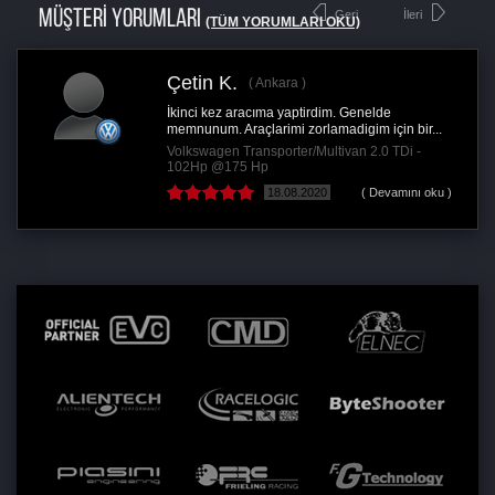
MÜŞTERİ YORUMLARI
Geri
İleri
(TÜM YORUMLARI OKU)
Çetin K.
Ankara
İkinci kez aracıma yaptirdim. Genelde
memnunum. Araçlarimi zorlamadigim için bir...
Volkswagen Transporter/Multivan 2.0 TDi -
102Hp @175 Hp
18.08.2020
( Devamını oku )