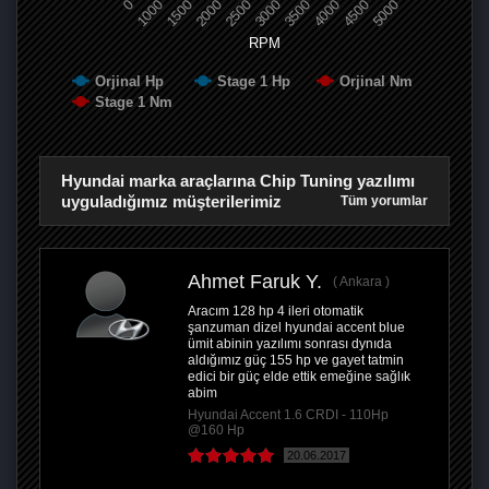
0
1000
1500
2000
2500
3000
3500
4000
4500
5000
RPM
Orjinal Hp
Stage 1 Hp
Orjinal Nm
Stage 1 Nm
Hyundai marka araçlarına Chip Tuning yazılımı
uyguladığımız müşterilerimiz
Tüm yorumlar
Ahmet Faruk Y.
Ankara
Aracım 128 hp 4 ileri otomatik
şanzuman dizel hyundai accent blue
ümit abinin yazılımı sonrası dynıda
aldığımız güç 155 hp ve gayet tatmin
edici bir güç elde ettik emeğine sağlık
abim
Hyundai Accent 1.6 CRDI - 110Hp
@160 Hp
20.06.2017