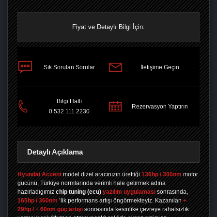
Fiyat ve Detaylı Bilgi İçin:
Sık Sorulan Sorular
İletişime Geçin
PAYLAŞ
Bilgi Hattı
Rezervasyon Yaptırın
0 532 111 2230
Detaylı Açıklama
Hyundai Accent
model dizel aracınızın ürettiği
136hp / 300nm
motor
gücünü, Türkiye normlarında verimli hale getirmek adına
hazırladıgımız
chip tuning
(ecu)
yazılım uygulaması
sonrasında,
165hp / 360nm
’lik performans artışı öngörmekteyiz. Kazanılan
+
29hp / + 60nm güç artışı
sonrasında kesinlike çevreye rahatsızlık