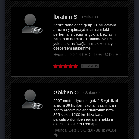
İbrahim S.
Ankara
Keşke daha önce gelip 1.6 tdi octavia
aracıma yaptırsaydım aracımdaki
performans değişimi çok fark etti aynı
zamanda normal kullanımda ve uzun
yolda tasarruf sağladım tek kelimeyle
özetlersem mükemmel
Hyundai i 20 1.4 CRDI - 90Hp @125 Hp
11.12.2015
Gökhan Ö.
Ankara
2007 model Hyundai getz 1.5 vgt dizel
aracim 88 hp iken yapilan yazilimdan
sonra aracim hic abartmiyotum bmw
325 stoklari 200 km hiza kadar
parcaliyordum ben paramin hakkini
aldim tesekkurler Remaps
Hyundai Getz 1.5 CRDI - 88Hp @104
Hp