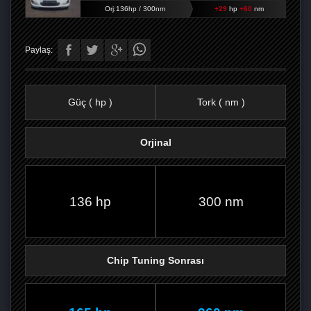
Orj:136hp / 300nm
+29
hp
+60
nm
Paylaş:
Güç ( hp )
Tork ( nm )
Orjinal
FACEBOOK'TA
TWITTER'DA
GOOGLE
WHATSAPP’TA
136 hp
300 nm
Chip Tuning Sonrası