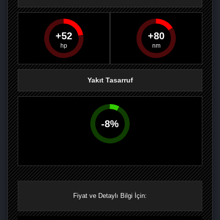
52
80
PAYLAŞ
PAYLAŞ
PLUS'TA
PAYLAŞ
Yakıt Tasarruf
-
8
%
Fiyat ve Detaylı Bilgi İçin: