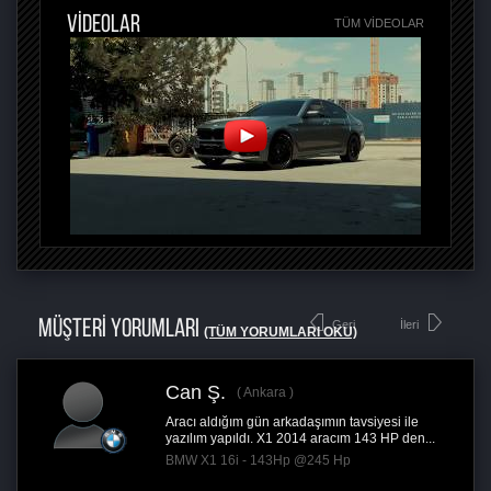
VİDEOLAR
TÜM VIDEOLAR
MÜŞTERİ YORUMLARI
Geri
İleri
(TÜM YORUMLARI OKU)
Can Ş.
Ankara
Aracı aldığım gün arkadaşımın tavsiyesi ile
yazılım yapıldı. X1 2014 aracım 143 HP den...
BMW X1 16i - 143Hp @245 Hp