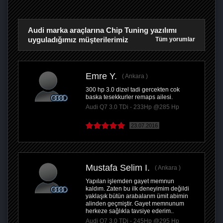
Audi marka araçlarına Chip Tuning yazılımı
uyguladığımız müşterilerimiz
Tüm yorumlar
Emre Y.
Ankara
300 hp 3.0 dizel tadi gercekten cok
baska tesekkurler remaps ailesi.
Audi Q7 3.0 TDi - 233Hp @285 Hp
23.07.2016
Mustafa Selim I.
Ankara
Yapılan işlemden gayet memnun
kaldım. Zaten bu ilk deneyimim değildi
yaklaşık bütün arabalarım ümit abimin
alinden geçmiştir. Gayet memnunum
herkeze sağlıkla tavsiye ederim..
Audi Q7 3.0 TDi - 245Hp @295 Hp