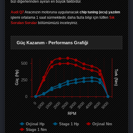
bizi diğerlerinden ayıran en büyük faktördür.
Audi Q7
Aracınızın motoruna uygulanacak
chip tuning (ecu) yazılım
işlemi ortalama 1 saat sürmektedir, daha fazla bilgi için lütfen
Sık
Sorulan Sorular
bölümümüzü inceleyiniz.
Güç Kazanım - Performans Grafiği
500
Tork (Nm)
Güç (Hp)
250
0
0
1000
1500
2000
2500
3000
3500
4000
4500
5000
RPM
Orjinal Hp
Stage 1 Hp
Orjinal Nm
Stage 1 Nm