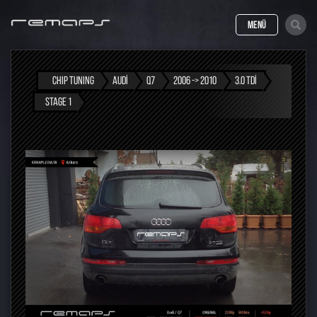
MENÜ
CHIP TUNING
AUDI
Q7
2006 -> 2010
3.0 TDI
STAGE 1