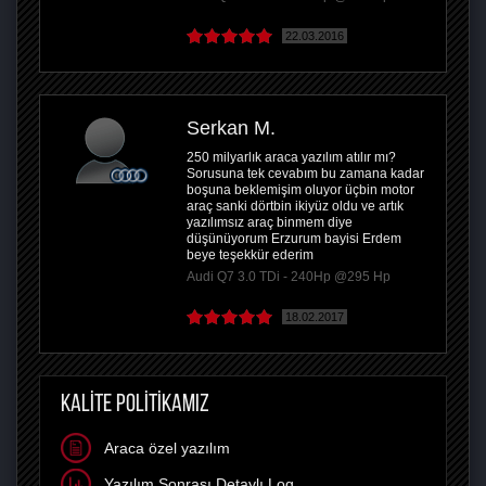
22.03.2016
Serkan M.
250 milyarlık araca yazılım atılır mı?
Sorusuna tek cevabım bu zamana kadar
boşuna beklemişim oluyor üçbin motor
araç sanki dörtbin ikiyüz oldu ve artık
yazılımsız araç binmem diye
düşünüyorum Erzurum bayisi Erdem
beye teşekkür ederim
Audi Q7 3.0 TDi - 240Hp @295 Hp
18.02.2017
KALİTE POLİTİKAMIZ
Araca özel yazılım
Yazılım Sonrası Detaylı Log