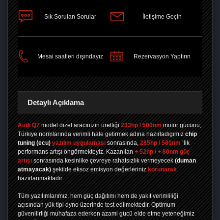
Sık Sorulan Sorular
İletişime Geçin
PAYLAŞ
Mesai saatleri dışındayız
Rezervasyon Yaptırın
Detaylı Açıklama
Audi Q7
model dizel aracınızın ürettiği
233hp / 500nm
motor gücünü,
Türkiye normlarında verimli hale getirmek adına hazırladıgımız
chip
tuning
(ecu)
yazılım uygulaması
sonrasında,
285hp / 580nm
’lik
performans artışı öngörmekteyiz. Kazanılan
+ 52hp / + 80nm güç
artışı
sonrasında kesinlike çevreye rahatsızlık vermeyecek
(duman
atmayacak)
şekilde eksoz emisyon değerleriniz
korunarak
hazırlanmaktadır.
Tüm yazılımlarımız, hem güç dağıtımı hem de yakıt verimliliği
açısından yük tipi dyno üzerinde test edilmektedir. Optimum
güvenilirliği muhafaza ederken azami gücü elde etme yeteneğimiz