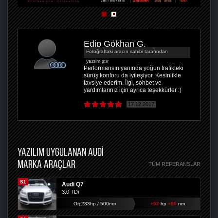
Edip Gökhan G.
Fotoğraftaki aracın sahibi tarafından
yazılmıştır
Performansın yanında yoğun trafikteki
sürüş konforu da iyileşiyor. Kesinlikle
tavsiye ederim. İlgi, sohbet ve
yardımlarınız için ayrıca teşekkürler :)
17.12.2017
YAZILIM UYGULANAN AUDI
MARKA ARAÇLAR
TÜM REFERANSLAR
S1
Audi Q7
3.0 TDi
Orj:233hp / 500nm
+52
hp
+80
nm