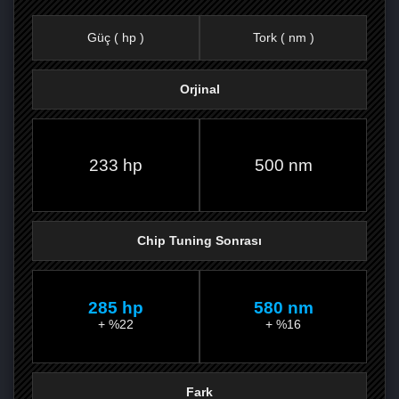
Güç ( hp )
Tork ( nm )
Orjinal
FACEBOOK'TA
TWITTER'DA
GOOGLE
WHATSAPP’TA
233 hp
500 nm
Chip Tuning Sonrası
285 hp
580 nm
+ %22
+ %16
Fark