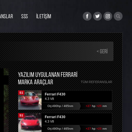
ANSLAR
SSS
İLETİŞİM
< GERI
YAZILIM UYGULANAN FERRARI
MARKA ARAÇLAR
TÜM REFERANSLAR
S1
Ferrari F430
4.3 V8
Orj:490hp / 465nm
+27
hp
+25
nm
S1
Ferrari F430
4.3 V8
Orj:490hp / 465nm
+27
hp
+25
nm