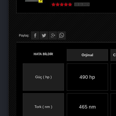
22.11.2023
Paylaş:
HATA BİLDİR
Orjinal
C
490 hp
Güç ( hp )
FACEBOOK'TA
TWITTER'DA
GOOGLE
WHATSAPP’TA
465 nm
Tork ( nm )