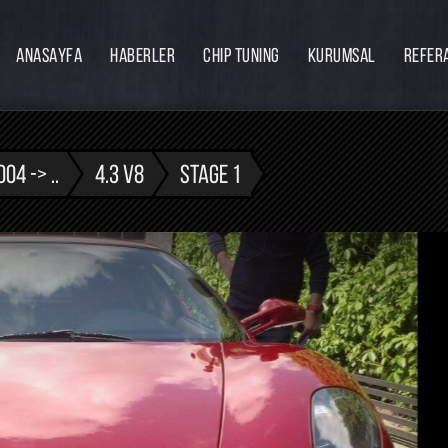
ANASAYFA
HABERLER
CHIP TUNING
KURUMSAL
REFER
Firmamız
Hakkımızda
Ekibimiz
04 -> ..
4.3 V8
STAGE 1
Eğitim
Bayilik
İnsan Kaynakları