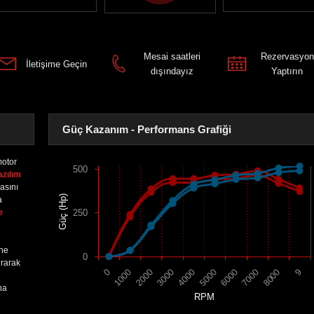
Mesai saatleri
Rezervasyon
İletişime Geçin
dışındayız
Yaptırın
Güç Kazanım - Performans Grafiği
otor
500
azılım
asını
Güç (Hp)
a
e
250
ine
0
urarak
2000
7000
3000
8000
4000
9
0
5000
1000
6000
na
RPM