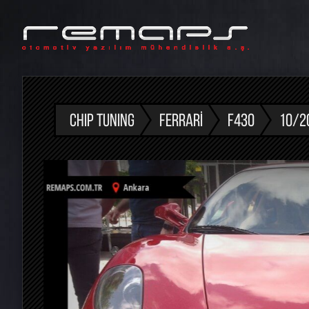
CHIP TUNING
FERRARI
F430
10/20