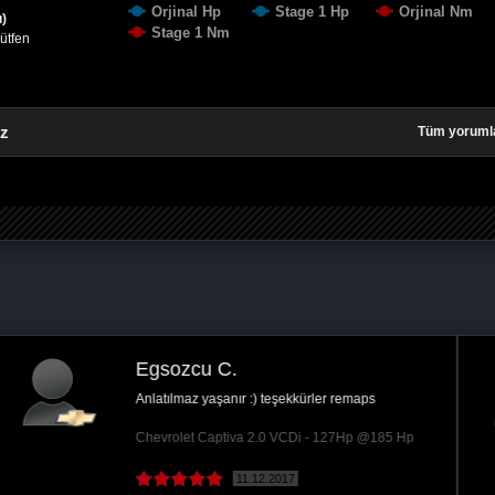
Orjinal Hp
Stage 1 Hp
Orjinal Nm
u)
Stage 1 Nm
lütfen
iz
Tüm yoruml
Murat K.
Kalkışlar vites geçişleri ve arabanın gidişi çok iyi
oldu teşekkür ediyorum
SsangYong Kyron 2.0 XDi - 141Hp @170 Hp
04.03.2018