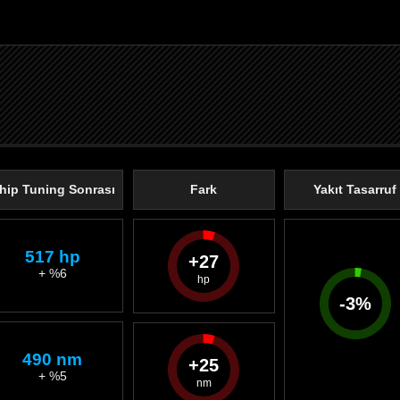
hip Tuning Sonrası
Fark
Yakıt Tasarruf
517 hp
27
+ %6
-
3
%
490 nm
25
+ %5