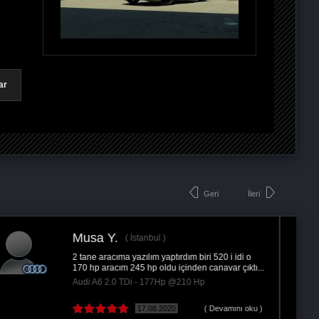
ar
Geri
İleri
Alparslan T.
Ankara
Süper Hizmet Teşekkürler Remaps
Mercedes S S 320 CDI - 235Hp @260 Hp
12.09.2017