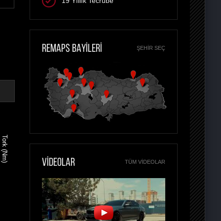
19 Yıllık Tecrübe
REMAPS BAYİLERİ
ŞEHIR SEÇ
Tork (Nm)
VİDEOLAR
TÜM VIDEOLAR