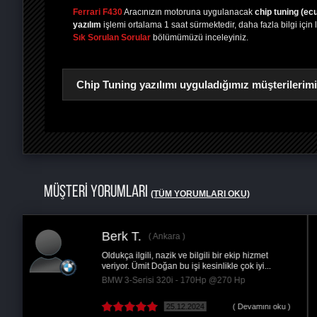
Ferrari F430
Aracınızın motoruna uygulanacak
chip tuning (ec
yazılım
işlemi ortalama 1 saat sürmektedir, daha fazla bilgi için 
Sık Sorulan Sorular
bölümümüzü inceleyiniz.
Chip Tuning yazılımı uyguladığımız müşterilerim
PAYLAŞ
MÜŞTERİ YORUMLARI
(TÜM YORUMLARI OKU)
Gökhan K.
Ankara
2008 den beri tüm arabalarımı ümit kardeşime
..
teslim ettim. Sonuç hep daha iyi ; mükemmel.Bu...
Mercedes C C 200 CDI (1600cc) - 136Hp @160
Hp
 )
19.02.2022
( Devamını oku )