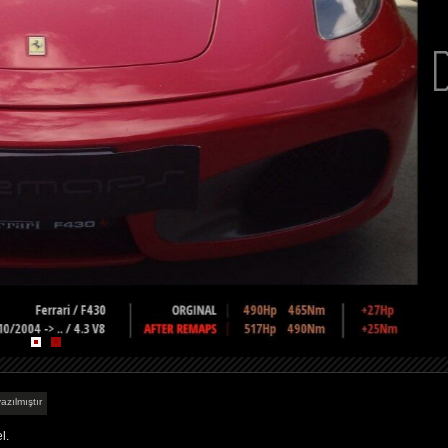
azılmıştır
l.