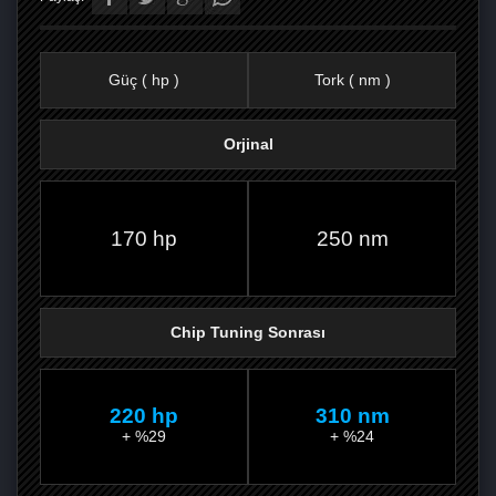
Güç ( hp )
Tork ( nm )
Orjinal
FACEBOOK'TA
TWITTER'DA
GOOGLE
WHATSAPP’TA
170 hp
250 nm
Chip Tuning Sonrası
220 hp
310 nm
+ %29
+ %24