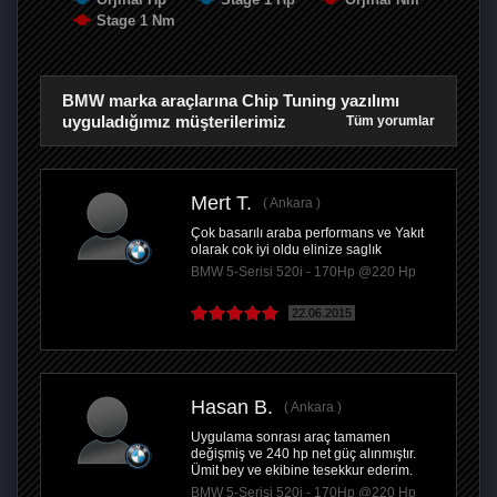
Stage 1 Nm
BMW marka araçlarına Chip Tuning yazılımı
uyguladığımız müşterilerimiz
Tüm yorumlar
Mert T.
Ankara
Çok basarılı araba performans ve Yakıt
olarak cok iyi oldu elinize saglık
BMW 5-Serisi 520i - 170Hp @220 Hp
22.06.2015
Hasan B.
Ankara
Uygulama sonrası araç tamamen
değişmiş ve 240 hp net güç alınmıştır.
Ümit bey ve ekibine tesekkur ederim.
BMW 5-Serisi 520i - 170Hp @220 Hp