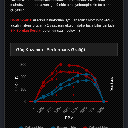
muhafaza ederken azami gücü elde etme yeteneğimizle ön plana
çıkıyoruz.
BMW 5-Serisi
Aracınızın motoruna uygulanacak
chip tuning (ecu)
yazılım
işlemi ortalama 1 saat sürmektedir, daha fazla bilgi için lütfen
Sık Sorulan Sorular
bölümümüzü inceleyiniz.
Güç Kazanım - Performans Grafiği
300
200
Tork (Nm)
Güç (Hp)
100
0
0
1000
2000
3000
4000
5000
6000
7000
8000
RPM
Orjinal Hp
Stage 1 Hp
Orjinal Nm