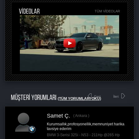
VİDEOLAR
TÜM VIDEOLAR
MÜŞTERİ YORUMLARI
Geri
İleri
(TÜM YORUMLARI OKU)
Samet Ç.
Ankara
Kurumsallık,profosyonellik,memnuniyet harika
tavsiye ederim
BMW 3-Serisi 325i - N53 - 211Hp @265 Hp