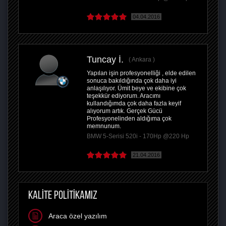
04.04.2016
Tuncay İ.
Ankara
Yapılan işin profesyonelliği , elde edilen
sonuca bakıldığında çok daha iyi
anlaşılıyor. Ümit beye ve ekibine çok
teşekkür ediyorum. Aracımı
kullandığımda çok daha fazla keyif
alıyorum artık. Gerçek Gücü
Profesyonelinden aldığıma çok
memnunum.
BMW 5-Serisi 520i - 170Hp @220 Hp
21.04.2016
KALİTE POLİTİKAMIZ
Araca özel yazılım