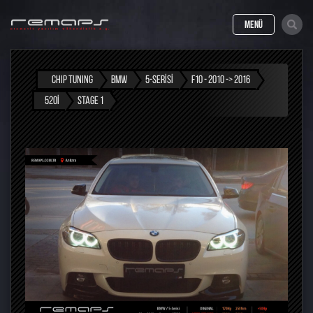
MENÜ
CHIP TUNING
BMW
5-SERISI
F10 - 2010 -> 2016
520I
STAGE 1