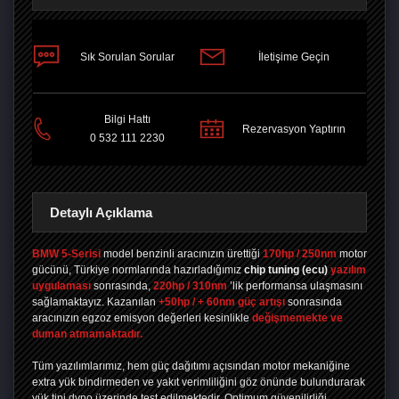
Sık Sorulan Sorular
İletişime Geçin
PAYLAŞ
Bilgi Hattı
Rezervasyon Yaptırın
0 532 111 2230
Detaylı Açıklama
BMW 5-Serisi
model benzinli aracınızın ürettiği
170hp / 250nm
motor
gücünü, Türkiye normlarında hazırladığımız
chip tuning
(ecu)
yazılım
uygulaması
sonrasında,
220hp / 310nm
’lik performansa ulaşmasını
sağlamaktayız. Kazanılan
+50hp / + 60nm güç artışı
sonrasında
aracınızın egzoz emisyon değerleri kesinlikle
değişmemekte ve
duman atmamaktadır.
Tüm yazılımlarımız, hem güç dağıtımı açısından motor mekaniğine
extra yük bindirmeden ve yakıt verimliliğini göz önünde bulundurarak
yük tipi dyno üzerinde test edilmektedir. Optimum güvenilirliği