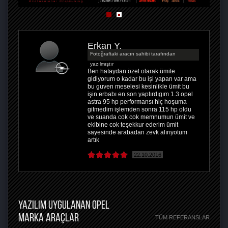
Erkan Y.
Fotoğraftaki aracın sahibi tarafından
yazılmıştır
Ben hataydan özel olarak ümite
gidiyorum o kadar bu işi yapan var ama
bu guven meselesi kesinlikle ümit bu
işin erbabı en son yaptırdıgım 1.3 opel
astra 95 hp performansı hiç hoşuma
gitmedim işlemden sonra 115 hp oldu
ve suanda cok cok memnumun ümit ve
ekibine cok teşekkur ederim ümit
sayesinde arabadan zevk alırıyotum
artık
22.10.2016
YAZILIM UYGULANAN OPEL
MARKA ARAÇLAR
TÜM REFERANSLAR