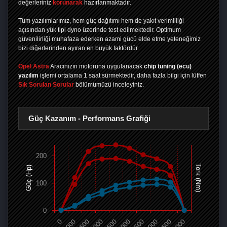
değerleriniz
korunarak
hazırlanmaktadır.
Tüm yazılımlarımız, hem güç dağıtımı hem de yakıt verimliliği
açısından yük tipi dyno üzerinde test edilmektedir. Optimum
güvenilirliği muhafaza ederken azami gücü elde etme yeteneğimiz
bizi diğerlerinden ayıran en büyük faktördür.
Opel Astra
Aracınızın motoruna uygulanacak
chip tuning (ecu)
yazılım
işlemi ortalama 1 saat sürmektedir, daha fazla bilgi için lütfen
Sık Sorulan Sorular
bölümümüzü inceleyiniz.
Güç Kazanım - Performans Grafiği
200
Tork (Nm)
Güç (Hp)
100
0
0
1000
1500
2000
2500
3000
3500
4000
4500
5000