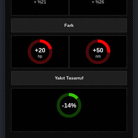
+ %21
+ %26
Fark
20
50
PAYLAŞ
PAYLAŞ
PLUS'TA
PAYLAŞ
Yakıt Tasarruf
-
14
%