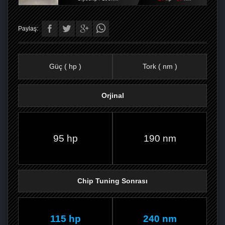
Paylaş:
Güç ( hp )
Tork ( nm )
Orjinal
FACEBOOK'TA
TWITTER'DA
GOOGLE
WHATSAPP’TA
95 hp
190 nm
Chip Tuning Sonrası
115 hp
240 nm