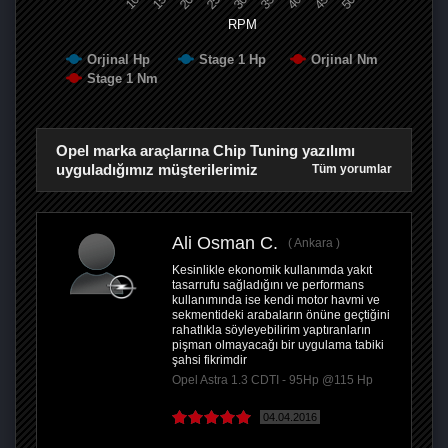
RPM
Orjinal Hp
Stage 1 Hp
Orjinal Nm
Stage 1 Nm
Opel marka araçlarına Chip Tuning yazılımı
uyguladığımız müşterilerimiz
Tüm yorumlar
Ali Osman C.
Ankara
Kesinlikle ekonomik kullanımda yakıt
tasarrufu sağladığını ve performans
kullanımında ise kendi motor havmi ve
sekmentideki arabaların önüne geçtiğini
rahatlıkla söyleyebilirim yaptıranların
pişman olmayacağı bir uygulama tabiki
şahsi fikrimdir
Opel Astra 1.3 CDTI - 95Hp @115 Hp
04.04.2016