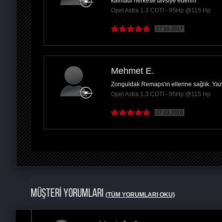
kalmadi herkese tavsiye ederim
Opel Astra 1.3 CDTI - 95Hp @115 Hp
27.10.2017
Mehmet E.
Zonguldak Remaps'ın ellerine sağlık. Ya
Opel Astra 1.3 CDTI - 95Hp @115 Hp
27.03.2018
MÜŞTERİ YORUMLARI
(TÜM YORUMLARI OKU)