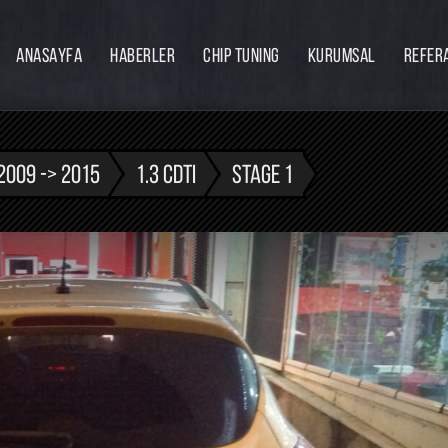
ANASAYFA
HABERLER
CHIP TUNING
KURUMSAL
REFER
Firmamız
Hakkımızda
Ekibimiz
/2009 -> 2015
1.3 CDTI
STAGE 1
Eğitim
Bayilik
İnsan Kaynakları