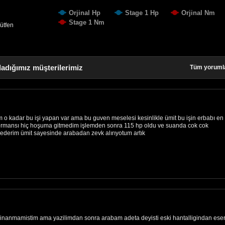
Orjinal Hp
Stage 1 Hp
Orjinal Nm
Stage 1 Nm
lütfen
ladığımız müşterilerimiz
Tüm yoruml
 o kadar bu işi yapan var ama bu guven meselesi kesinlikle ümit bu işin erbabı en
rformansı hiç hoşuma gitmedim işlemden sonra 115 hp oldu ve suanda cok cok
derim ümit sayesinde arabadan zevk alırıyotum artık
 inanmamistim ama yazilimdan sonra arabam adeta deyisti eski hantalligindan ese