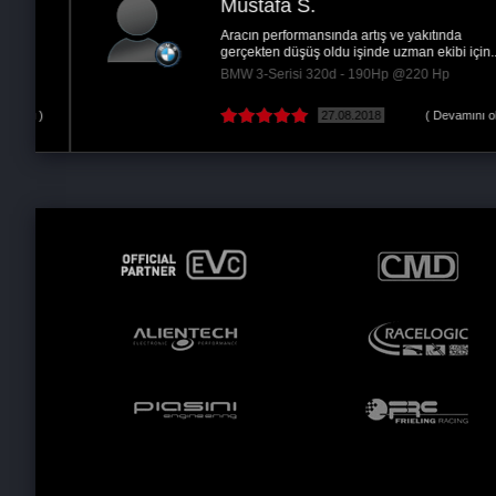
Mustafa S.
Aracın performansında artış ve yakıtında
gerçekten düşüş oldu işinde uzman ekibi için...
BMW 3-Serisi 320d - 190Hp @220 Hp
 )
27.08.2018
( Devamını oku )