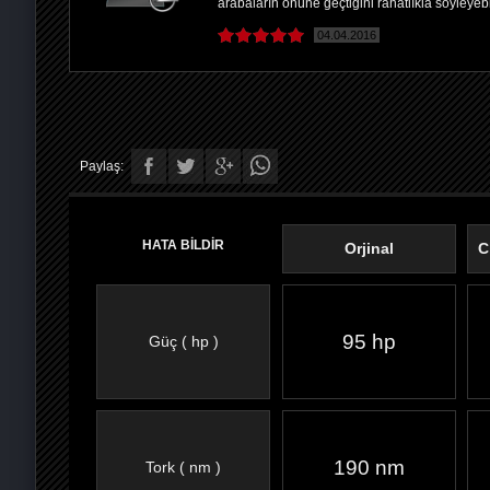
arabaların önüne geçtiğini rahatlıkla söyleyeb
04.04.2016
Paylaş:
HATA BİLDİR
Orjinal
C
95 hp
Güç ( hp )
FACEBOOK'TA
TWITTER'DA
GOOGLE
WHATSAPP’TA
190 nm
Tork ( nm )