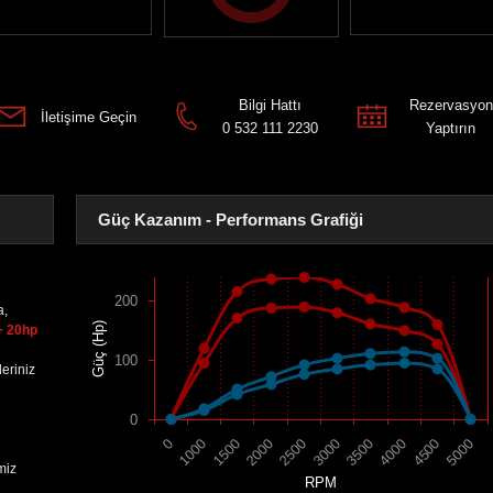
Bilgi Hattı
Rezervasyon
İletişime Geçin
0 532 111 2230
Yaptırın
Güç Kazanım - Performans Grafiği
200
a,
Güç (Hp)
+ 20hp
100
eriniz
0
1500
4000
2000
4500
2500
5000
0
3000
1000
3500
miz
RPM