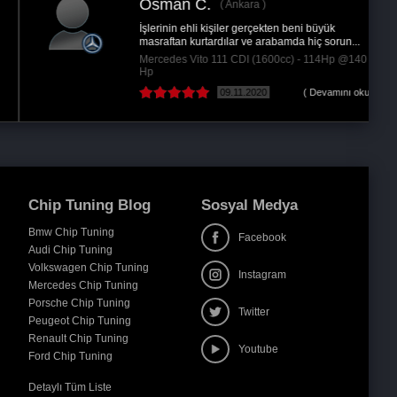
Osman C.
Ankara
İşlerinin ehli kişiler gerçekten beni büyük
masraftan kurtardılar ve arabamda hiç sorun...
Mercedes Vito 111 CDI (1600cc) - 114Hp @140
Hp
09.11.2020
( Devamını oku )
Chip Tuning Blog
Sosyal Medya
Bmw Chip Tuning
Facebook
Audi Chip Tuning
Volkswagen Chip Tuning
Instagram
Mercedes Chip Tuning
Porsche Chip Tuning
Twitter
Peugeot Chip Tuning
Renault Chip Tuning
Youtube
Ford Chip Tuning
Detaylı Tüm Liste