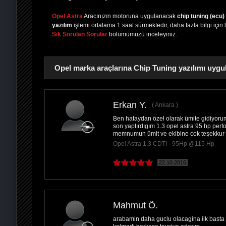
Opel Astra
Aracınızın motoruna uygulanacak
chip tuning (ecu)
yazılım
işlemi ortalama 1 saat sürmektedir, daha fazla bilgi için 
Sık Sorulan Sorular
bölümümüzü inceleyiniz.
Opel marka araçlarına Chip Tuning yazılımı uygu
Erkan Y.
Ankara
Ben hataydan özel olarak ümite gidiyorum
PAYLAŞ
son yaptırdıgım 1.3 opel astra 95 hp pe
memnumun ümit ve ekibine cok teşekkur e
Opel Astra 1.3 CDTI - 95Hp @115 Hp
22.10.2016
Mahmut Ö.
arabamin daha guclu olacagina ilk basta