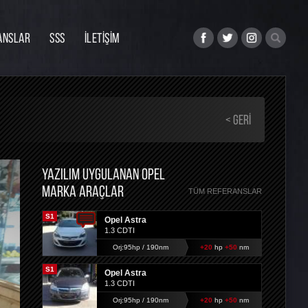
ANSLAR
SSS
İLETİŞİM
< GERI
YAZILIM UYGULANAN OPEL
MARKA ARAÇLAR
TÜM REFERANSLAR
S1
Opel Astra
1.3 CDTI
Orj:95hp / 190nm
+20
hp
+50
nm
S1
Opel Astra
1.3 CDTI
Orj:95hp / 190nm
+20
hp
+50
nm