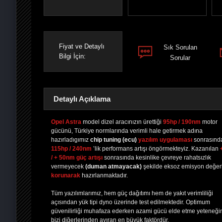
Fiyat ve Detaylı
Sık Sorulan
Bilgi İçin:
Sorular
Detaylı Açıklama
Opel Astra
model dizel aracınızın ürettiği
95hp / 190nm
motor
gücünü, Türkiye normlarında verimli hale getirmek adına
hazırladıgımız
chip tuning
(ecu)
yazılım uygulaması
sonrasınd
PAYLAŞ
PAYLAŞ
PLUS'TA
PAYLAŞ
115hp / 240nm
’lik performans artışı öngörmekteyiz. Kazanılan
/ + 50nm güç artışı
sonrasında kesinlike çevreye rahatsızlık
vermeyecek
(duman atmayacak)
şekilde eksoz emisyon değerl
korunarak
hazırlanmaktadır.
Tüm yazılımlarımız, hem güç dağıtımı hem de yakıt verimliliği
açısından yük tipi dyno üzerinde test edilmektedir. Optimum
güvenilirliği muhafaza ederken azami gücü elde etme yeteneği
bizi diğerlerinden ayıran en büyük faktördür.