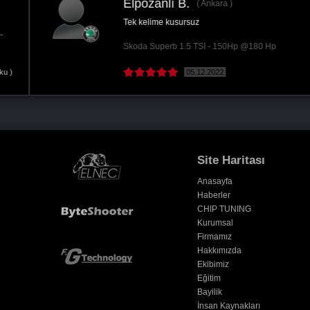
Elpozanlı B.
Ankara
Tek kelime kusursuz
Skoda Superb 1.5 TSI - 150Hp @180 Hp
05.12.2022
Site Haritası
Anasayfa
Haberler
CHIP TUNING
Kurumsal
Firmamız
Hakkımızda
Ekibimiz
Eğitim
Bayilik
İnsan Kaynakları