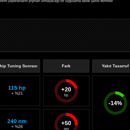
ilirim yaptıranların pişman olmayacağı bir uygulama tabiki şahsi fikrimdir
hip Tuning Sonrası
Fark
Yakıt Tasarruf
115 hp
20
+ %21
-
14
%
240 nm
50
+ %26