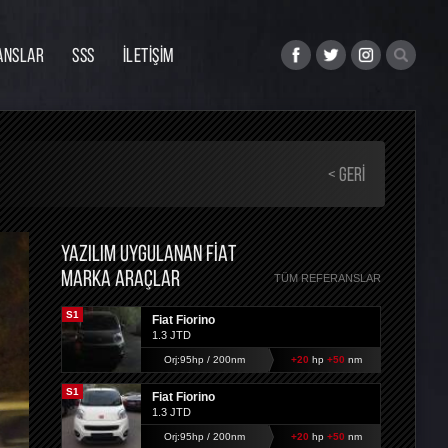
ANSLAR
SSS
İLETİŞİM
< GERI
YAZILIM UYGULANAN FIAT
MARKA ARAÇLAR
TÜM REFERANSLAR
S1
Fiat Fiorino
1.3 JTD
Orj:95hp / 200nm
+20
hp
+50
nm
S1
Fiat Fiorino
1.3 JTD
Orj:95hp / 200nm
+20
hp
+50
nm