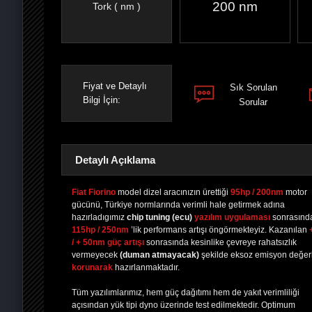
200 nm
Tork ( nm )
Fiyat ve Detaylı
Sık Sorulan
Bilgi İçin:
Sorular
Detaylı Açıklama
Fiat Fiorino
model dizel aracınızın ürettiği
95hp / 200nm
motor
gücünü, Türkiye normlarında verimli hale getirmek adına
hazırladıgımız
chip tuning
(ecu)
yazılım uygulaması
sonrasınd
PAYLAŞ
PAYLAŞ
PLUS'TA
PAYLAŞ
115hp / 250nm
’lik performans artışı öngörmekteyiz. Kazanılan
/ + 50nm güç artışı
sonrasında kesinlike çevreye rahatsızlık
vermeyecek
(duman atmayacak)
şekilde eksoz emisyon değerl
korunarak
hazırlanmaktadır.
Tüm yazılımlarımız, hem güç dağıtımı hem de yakıt verimliliği
açısından yük tipi dyno üzerinde test edilmektedir. Optimum