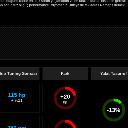
olsun bugüne kadar en ufak sorun yaşamadım ve en ufak bi durum olsa bile gerekli
dan sorunsuz bi güç performance istiyorsanız Türkiye'de tek adres Remaps demek
hip Tuning Sonrası
Fark
Yakıt Tasarruf
115 hp
20
+ %21
-
13
%
250 nm