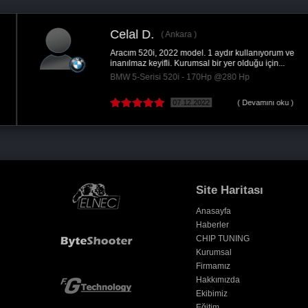
Celal D.
Ankara
Aracım 520i, 2022 model. 1 aydır kullanıyorum ve
inanılmaz keyifli. Kurumsal bir yer olduğu için...
BMW 5-Serisi 520i - 170Hp @280 Hp
07.12.2022
( Devamını oku )
Site Haritası
Anasayfa
Haberler
CHIP TUNING
Kurumsal
Firmamız
Hakkımızda
Ekibimiz
Eğitim