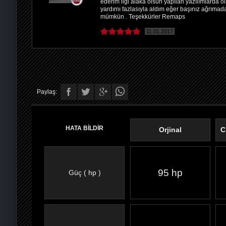
ederim ilgi alaka olsun yapılan yazılımlarda 
yardımı fazlasıyla aldım eğer başınız ağrıma
mümkün . Teşekkürler Remaps
11.01.2017
Paylaş:
HATA BİLDİR
Orjinal
C
95 hp
Güç ( hp )
FACEBOOK'TA
TWITTER'DA
GOOGLE
WHATSAPP’TA