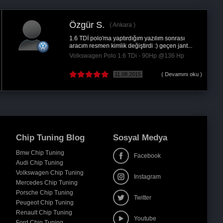
Özgür S.
Ankara
1.6 TDİ polo'ma yaptırdığım yazılım sonrası
aracım resmen kimlik değiştirdi :) geçen jant...
Volkswagen Polo 1.6 TDi - 90Hp @136 Hp
11.08.2015
( Devamını oku )
Chip Tuning Blog
Sosyal Medya
Bmw Chip Tuning
Facebook
Audi Chip Tuning
Volkswagen Chip Tuning
Instagram
Mercedes Chip Tuning
Porsche Chip Tuning
Twitter
Peugeot Chip Tuning
Renault Chip Tuning
Youtube
Ford Chip Tuning