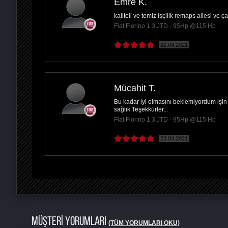
Emre K.
kaliteli ve temiz işçilik remaps ailesi ve 
Fiat Fiorino 1.3 JTD - 95Hp @115 Hp
22.04.2021
Mücahit T.
Bu kadar iyi olmasını beklemiyordum işin
sağlık Teşekkürler...
Fiat Fiorino 1.3 JTD - 95Hp @115 Hp
23.04.2021
MÜŞTERİ YORUMLARI
(TÜM YORUMLARI OKU)