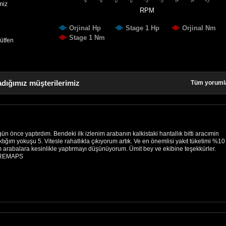
miz
RPM
Orjinal Hp
Stage 1 Hp
Orjinal Nm
Stage 1 Nm
lütfen
adığımız müşterilerimiz
Tüm yoruml
ün önce yaptırdım. Bendeki ilk izlenim arabanın kalkistaki hantallık bitti aracımin
ıktığım yokuşu 5. Vitesle rahatlıkla çıkıyorum artık. Ve en önemlisi yakıt tüketimi %10
arabalara kesinlikle yaptırmayı düşünüyorum. Ümit bey ve ekibine teşekkürler.
s REMAPS