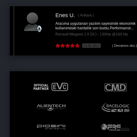
Enes U.
Ankara
Aracıma uygulanan yazılım sayesinde ekonomik
kullanımdaki hantallık son buldu.Performanslı...
Renault Megane 1.6 DCi - 130Hp @160 Hp
13.09.2017
( Devamını oku )