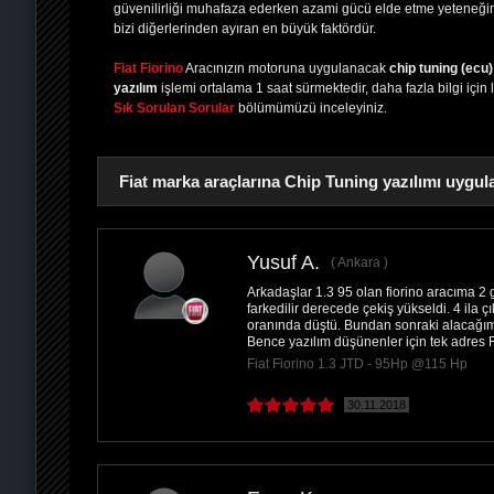
güvenilirliği muhafaza ederken azami gücü elde etme yeteneği
bizi diğerlerinden ayıran en büyük faktördür.
Fiat Fiorino
Aracınızın motoruna uygulanacak
chip tuning (ecu)
yazılım
işlemi ortalama 1 saat sürmektedir, daha fazla bilgi için 
Sık Sorulan Sorular
bölümümüzü inceleyiniz.
Fiat marka araçlarına Chip Tuning yazılımı uygul
Yusuf A.
Ankara
Arkadaşlar 1.3 95 olan fiorino aracıma 2 g
PAYLAŞ
farkedilir derecede çekiş yükseldi. 4 ila ç
oranında düştü. Bundan sonraki alacağım 
Bence yazılım düşünenler için tek adre
Fiat Fiorino 1.3 JTD - 95Hp @115 Hp
30.11.2018