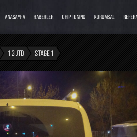
ANASAYFA
HABERLER
CHIP TUNING
KURUMSAL
REFER
Firmamız
Hakkımızda
Ekibimiz
1.3 JTD
STAGE 1
Eğitim
Bayilik
İnsan Kaynakları