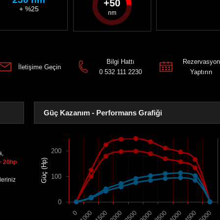
50
+ %25
Bilgi Hattı
Rezervasyon
İletişime Geçin
0 532 111 2230
Yaptırın
Güç Kazanım - Performans Grafiği
200
a,
Güç (Hp)
+ 20hp
100
eriniz
0
1500
4000
2000
4500
2500
5000
0
3000
1000
3500